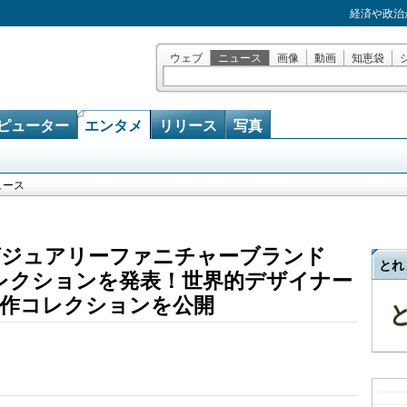
経済や政治
ウェブ
ニュース
画像
動画
知恵袋
ピューター
エンタメ
リリース
写真
ュース
グジュアリーファニチャーブランド
とれ
26コレクションを発表！世界的デザイナー
作コレクションを公開