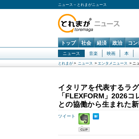
ニュース – とれまがニュース
トップ
社会
経済
政治
コン
ニュース
音楽
映画
本
とれまが
>
ニュース
>
エンタメニュース
> ニ
イタリアを代表するラ
「FLEXFORM」20
との協働から生まれた新
ツイート