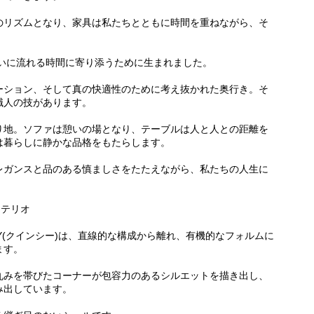
のリズムとなり、家具は私たちとともに時間を重ねながら、そ
まいに流れる時間に寄り添うために生まれました。
ーション、そして真の快適性のために考え抜かれた奥行き。そ
職人の技があります。
り地。ソファは憩いの場となり、テーブルは人と人との距離を
は暮らしに静かな品格をもたらします。
レガンスと品のある慎ましさをたたえながら、私たちの人生に
ッテリオ
Y(クインシー)は、直線的な構成から離れ、有機的なフォルムに
ます。
丸みを帯びたコーナーが包容力のあるシルエットを描き出し、
み出しています。