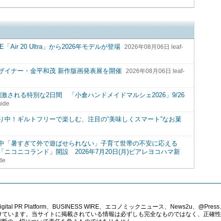
ir 20 Ultra」から2026年モデルが登場
2026年08月06日 leaf-
ザイナー・金平和茂 新作版画発表展を開催
2026年08月06日 leaf-
激される特別な2日間 「小倉ハンドメイドマルシェ2026」9/26
ide
り中！ギルトフリーで楽しむ、注目の“美味しくスマート”なお菓
る中「暑すぎて外で遊ばせられない」子育て世帯の不安に応える
コニコランド」開設 2026年7月20日(月)ビアレヨコハマ新
de
PR Platform、BUSINESS WIRE、エコノミックニュース、News2u、@Press、
報提供を受けています。当サイトに掲載されている情報は必ずしも完全なものではなく、正