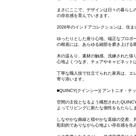
まさにここで、デザインは日々の暮らし
の存在感を育んでいきます。
2026年のインドアコレクションは、住
ゆったりとした座り心地、端正なプロポ
の根底には、あらゆる細部を磨き上げる
木の温もり、素材の触感、洗練された張
心地よくつなぎ、チェアやキャビネット
丁寧な職人技で仕立てられた家具は、エ
寄り添います。
■QUINCY(クインシー)| アントニオ・チ
空間の主役となるよう構想されたQUINC
よってリビングに新たな個性をもたらし
しなやかな曲線と穏やかな直線の交差、
彫刻的でありながら心地よい存在感を生