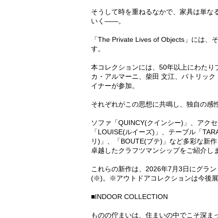
そうして時を重ねるなかで、家具は単な
いく――。
「The Private Lives of Ob
す。
本コレクションには、50年以上にわた
カ・アルマーニ、柴田 文江、パトリッ
イナーが参加。
それぞれがこの思想に共鳴し、独自の感
ソファ「QUINCY(クインシー)」、アク
「LOUISE(ルイーズ)」、テーブル「TA
リ)」、「BOUTE(ブテ)」など多彩な新
卓越したクラフツマンシップをご紹介し
これらの新作は、2026年7月3日にグラン
(※)。※アウトドアコレクションは今後
■INDOOR COLLECTION
ものの佇まいは、住まいの中でこそ深ま