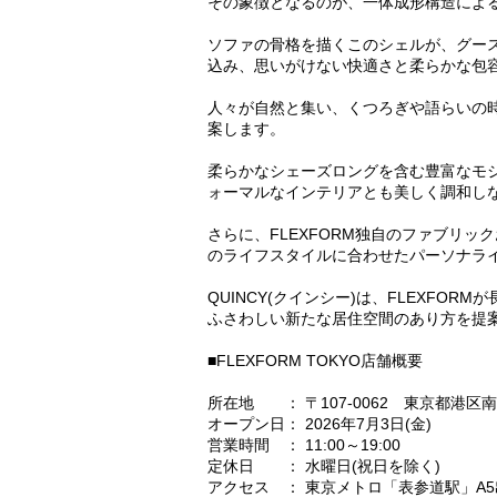
その象徴となるのが、一体成形構造によ
ソファの骨格を描くこのシェルが、グー
込み、思いがけない快適さと柔らかな包
人々が自然と集い、くつろぎや語らいの
案します。
柔らかなシェーズロングを含む豊富なモ
ォーマルなインテリアとも美しく調和し
さらに、FLEXFORM独自のファブリ
のライフスタイルに合わせたパーソナラ
QUINCY(クインシー)は、FLEXFO
ふさわしい新たな居住空間のあり方を提案
■FLEXFORM TOKYO店舗概要
所在地 ： 〒107-0062 東京都港区南
オープン日： 2026年7月3日(金)
営業時間 ： 11:00～19:00
定休日 ： 水曜日(祝日を除く)
アクセス ： 東京メトロ「表参道駅」A