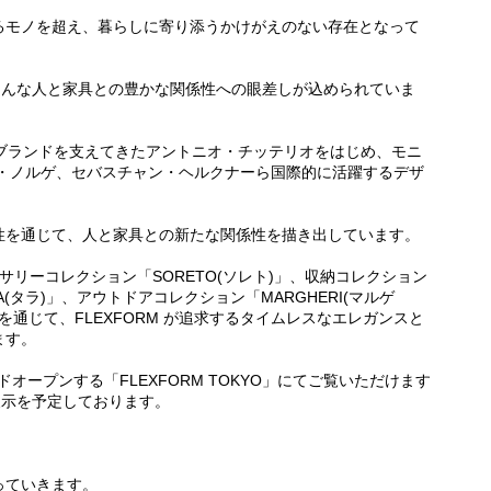
るモノを超え、暮らしに寄り添うかけがえのない存在となって
jects」には、そんな人と家具との豊かな関係性への眼差しが込められていま
りブランドを支えてきたアントニオ・チッテリオをはじめ、モニ
ク・ノルゲ、セバスチャン・ヘルクナーら国際的に活躍するデザ
性を通じて、人と家具との新たな関係性を描き出しています。
セサリーコレクション「SORETO(ソレト)」、収納コレクション
RA(タラ)」、アウトドアコレクション「MARGHERI(マルゲ
作を通じて、FLEXFORM が追求するタイムレスなエレガンスと
ます。
ドオープンする「FLEXFORM TOKYO」にてご覧いただけます
展示を予定しております。
っていきます。