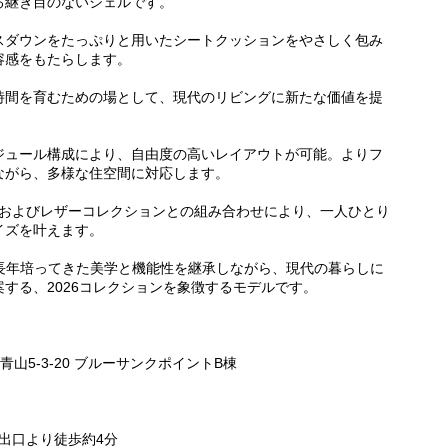
る継ぎ目のないシェルです。
スダウンをたっぷりと用いたシートクッションをやさしく包み
容感をもたらします。
時間を育むための場として、現代のリビングに新たな価値を提
ジュール構成により、自由度の高いレイアウトが可能。よりフ
ながら、多様な住空間に対応します。
ックおよびレザーコレクションとの組み合わせにより、一人ひとり
イズを叶えます。
RMが長年培ってきた美学と機能性を継承しながら、現代の暮らしに
する、2026コレクションを象徴するモデルです。
青山5-3-20 ブルーサンクポイントB棟
5出口より徒歩約4分