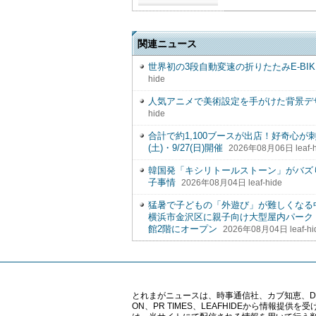
関連ニュース
世界初の3段自動変速の折りたたみE-BIKE「A
hide
人気アニメで美術設定を手がけた背景デ
hide
合計で約1,100ブースが出店！好奇心が刺
(土)・9/27(日)開催
2026年08月06日 leaf-h
韓国発「キシリトールストーン」がバズ
子事情
2026年08月04日 leaf-hide
猛暑で子どもの「外遊び」が難しくな
横浜市金沢区に親子向け大型屋内パーク「ニ
館2階にオープン
2026年08月04日 leaf-hi
とれまがニュースは、時事通信社、カブ知恵、Digital 
ON、PR TIMES、LEAFHIDEから情