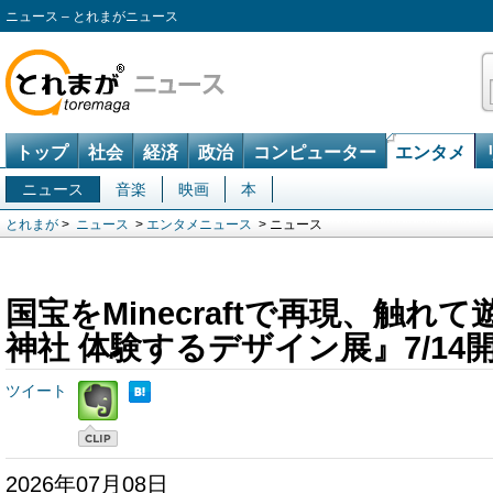
ニュース – とれまがニュース
トップ
社会
経済
政治
コンピューター
エンタメ
ニュース
音楽
映画
本
とれまが
>
ニュース
>
エンタメニュース
> ニュース
国宝をMinecraftで再現、触れ
神社 体験するデザイン展』7/14
ツイート
2026年07月08日