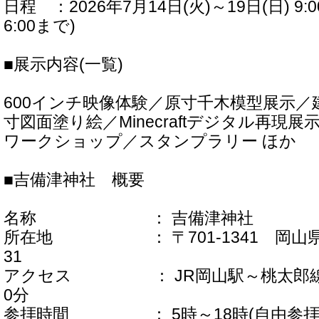
日程 ：2026年7月14日(火)～19日(日) 9:0
6:00まで)
■展示内容(一覧)
600インチ映像体験／原寸千木模型展示／
寸図面塗り絵／Minecraftデジタル再現
ワークショップ／スタンプラリー ほか
■吉備津神社 概要
名称 ： 吉備津神社
所在地 ： 〒701-1341 岡山県
31
アクセス ： JR岡山駅～桃太郎線
0分
参拝時間 ： 5時～18時(自由参拝