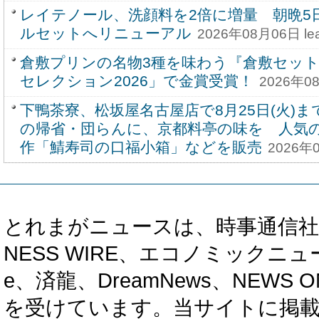
レイテノール、洗顔料を2倍に増量 朝晩5
ルセットへリニューアル
2026年08月06日 leaf
倉敷プリンの名物3種を味わう『倉敷セッ
セレクション2026」で金賞受賞！
2026年08
下鴨茶寮、松坂屋名古屋店で8月25日(火)
の帰省・団らんに、京都料亭の味を 人気
作「鯖寿司の口福小箱」などを販売
2026年0
とれまがニュースは、時事通信社、カブ知恵
NESS WIRE、エコノミックニュース
e、済龍、DreamNews、NEWS O
を受けています。当サイトに掲