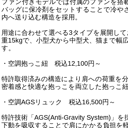
ファン付きモデルでは付属のファンを搭
バッグに保冷剤をセットすることで冷や
内へ送り込む構造を採用。
用途に合わせて選べる3タイプを展開して
重15kgで、小型犬から中型犬、猫まで幅
す。
・空調抱っこ紐 税込12,100円～
特許取得済みの構造により肩への荷重を
密着感と快適な抱っこを両立した抱っこ
・空調AGSリュック 税込16,500円～
特許技術「AGS(Anti-Gravity Syste
下動を吸収することで肩にかかる負担を