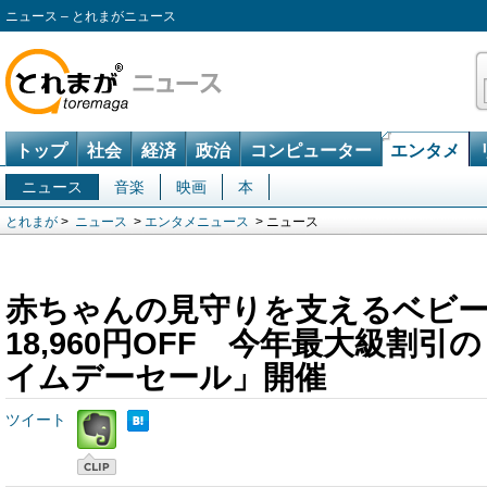
ニュース – とれまがニュース
トップ
社会
経済
政治
コンピューター
エンタメ
ニュース
音楽
映画
本
とれまが
>
ニュース
>
エンタメニュース
> ニュース
赤ちゃんの見守りを支えるベビ
18,960円OFF 今年最大級割引の「
イムデーセール」開催
ツイート