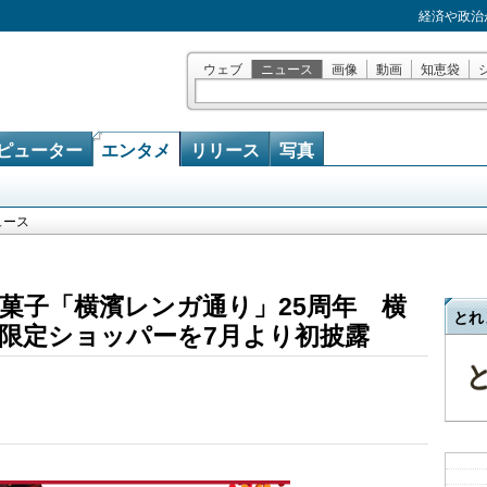
経済や政治
ウェブ
ニュース
画像
動画
知恵袋
ピューター
エンタメ
リリース
写真
ュース
菓子「横濱レンガ通り」25周年 横
とれ
”限定ショッパーを7月より初披露