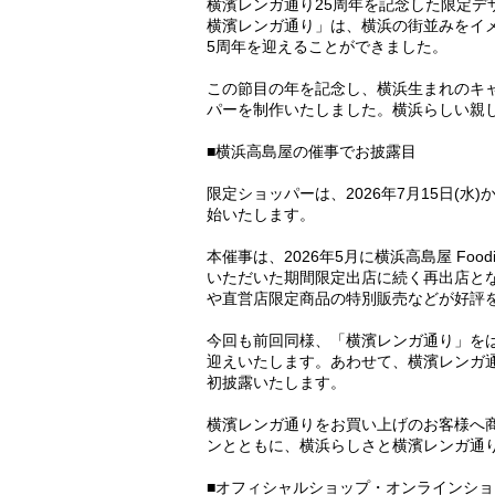
横濱レンガ通り25周年を記念した限定デ
横濱レンガ通り」は、横浜の街並みをイ
5周年を迎えることができました。
この節目の年を記念し、横浜生まれのキ
パーを制作いたしました。横浜らしい親
■横浜高島屋の催事でお披露目
限定ショッパーは、2026年7月15日(水
始いたします。
本催事は、2026年5月に横浜高島屋 Foo
いただいた期間限定出店に続く再出店と
や直営店限定商品の特別販売などが好評
今回も前回同様、「横濱レンガ通り」を
迎えいたします。あわせて、横濱レンガ
初披露いたします。
横濱レンガ通りをお買い上げのお客様へ
ンとともに、横浜らしさと横濱レンガ通
■オフィシャルショップ・オンラインシ