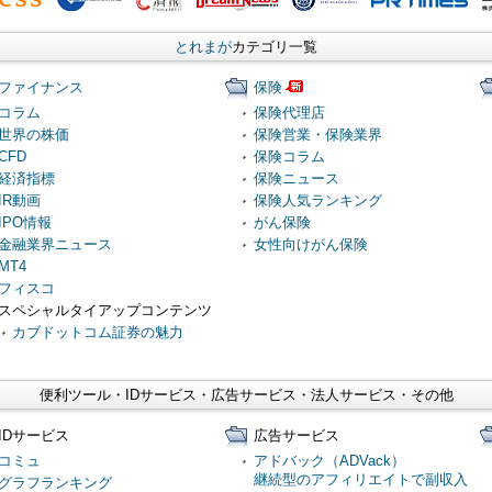
とれまが
カテゴリ一覧
ファイナンス
保険
コラム
保険代理店
世界の株価
保険営業・保険業界
CFD
保険コラム
経済指標
保険ニュース
IR動画
保険人気ランキング
IPO情報
がん保険
金融業界ニュース
女性向けがん保険
MT4
フィスコ
スペシャルタイアップコンテンツ
カブドットコム証券の魅力
便利ツール・IDサービス・広告サービス・法人サービス・その他
IDサービス
広告サービス
コミュ
アドバック（ADVack）
継続型のアフィリエイトで副収入
グラフランキング