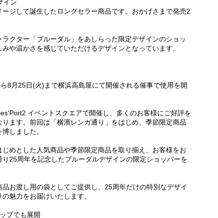
ザイン
メージして誕生したロングセラー商品です。おかげさまで発売2
ャラクター「ブルーダル」をあしらった限定デザインのショッ
しみや温かさを感じていただけるデザインとなっています。
)から8月25日(火)まで横浜高島屋にて開催される催事で使用を開
dies'Port2 イベントスクエアで開催し、多くのお客様にご好評を
なります。前回は「横濱レンガ通り」をはじめ、季節限定商品
を博しました。
はじめとした人気商品や季節限定商品を取り揃え、お客様をお
通り25周年を記念したブルーダルデザインの限定ショッパーを
商品お渡し用の袋としてご提供し、25周年だけの特別なデザイ
りの魅力をお届けいたします。
ョップでも展開