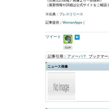
（出典元の情報／画像より一部抜粋）
（最新情報や詳細は公式サイトをご確認
※出典：
プレスリリース
記事提供：
WomanApps
｜
ツイート
記事引用：
アメーバ？
ブックマー
ニュース画像