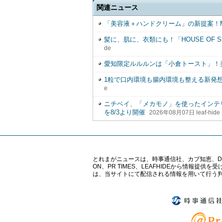
関連ニュース
「美容液＋ハンドクリーム」の新提案！M
髪に、肌に、衣類にも！「HOUSE OF S
de
愛知限定ルルルンは「小倉トースト」！
1粒で口内環境も腸内環境も整える新発
e
ニチベイ、「メカモノ」を使ったインテ
を8/3より開催
2026年08月07日 leaf-hide
とれまがニュースは、時事通信社、カブ知恵、Digital 
ON、PR TIMES、LEAFHIDEから情
は、当サイトにて配信される情報を用いて行う