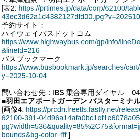
[表2:
https://prtimes.jp/data/corp/62100/t
43ec3d62a1d4382127dfd00.jpg?v=20251
予約サイト：
ハイウェイバスドットコム
https://www.highwaybus.com/gp/info/lineD
&lineId=216
バスブックマーク
https://www.busbookmark.jp/searches/cart
y=2025-10-04
問い合わせ先：IBS 乗合専用ダイヤル 044-2
■羽田エアポートガーデン バスターミナ
[画像4:
https://prcdn.freetls.fastly.net/rel
62100-391-04d96a14afa0bc1ef1e6078a05
pg?width=536&quality=85%2C75&format=j
bounds&bg-color=fff
]