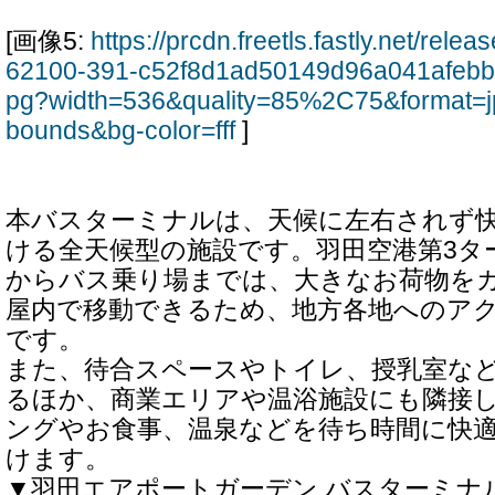
[画像5:
https://prcdn.freetls.fastly.net/rel
62100-391-c52f8d1ad50149d96a041afebb
pg?width=536&quality=85%2C75&format=j
bounds&bg-color=fff
]
本バスターミナルは、天候に左右されず
ける全天候型の施設です。羽田空港第3タ
からバス乗り場までは、大きなお荷物を
屋内で移動できるため、地方各地へのア
です。
また、待合スペースやトイレ、授乳室な
るほか、商業エリアや温浴施設にも隣接
ングやお食事、温泉などを待ち時間に快
けます。
▼羽田エアポートガーデン バスターミナ