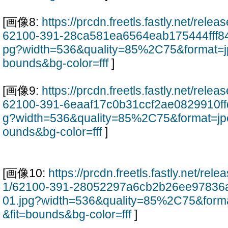
[画像8:
https://prcdn.freetls.fastly.net/rel
62100-391-28ca581ea6564eab175444fff8
pg?width=536&quality=85%2C75&format=j
bounds&bg-color=fff
]
[画像9:
https://prcdn.freetls.fastly.net/rel
62100-391-6eaaf17c0b31ccf2ae0829910ff
g?width=536&quality=85%2C75&format=jp
ounds&bg-color=fff
]
[画像10:
https://prcdn.freetls.fastly.net/re
1/62100-391-28052297a6cb2b26ee97836
01.jpg?width=536&quality=85%2C75&form
&fit=bounds&bg-color=fff
]