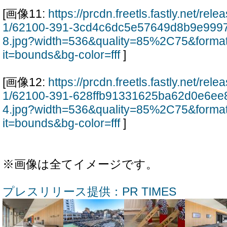
[画像11:
https://prcdn.freetls.fastly.net/re
1/62100-391-3cd4c6dc5e57649d8b9e999
8.jpg?width=536&quality=85%2C75&forma
it=bounds&bg-color=fff
]
[画像12:
https://prcdn.freetls.fastly.net/re
1/62100-391-628ffb91331625ba62d0e6ee
4.jpg?width=536&quality=85%2C75&forma
it=bounds&bg-color=fff
]
※画像は全てイメージです。
プレスリリース提供：PR TIMES