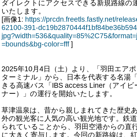
ダイレクトにアクセスできる新規路線の
いたします。
[画像1:
https://prcdn.freetls.fastly.net/rel
62100-391-dc19b2870444f1bf84be36b594
jpg?width=536&quality=85%2C75&format=
=bounds&bg-color=fff
]
2025年10月4日（土）より、「羽田エア
ターミナル」から、日本を代表する名湯
きる高速バス「IBS access Liner（
ナー）」の運行を開始いたします。
草津温泉は、昔から親しまれてきた歴史
外の観光客に人気の高い観光地です。鉄
られていることから、羽田空港からの直
に大きく寄与します。今回の新路線は、