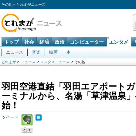
その他 – とれまがニュース
トップ
社会
経済
政治
コンピューター
エンタメ
ニュース
音楽
映画
本
とれまが
>
ニュース
>
エンタメニュース
> その他
羽田空港直結「羽田エアポートガ
ーミナルから、名湯「草津温泉」
始！
ツイート