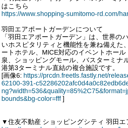
はこちら
https://www.shopping-sumitomo-rd.com/ha
羽田エアポートガーデンについて
「羽田エアポートガーデン」は、世界の
いホスピタリティと機能性を兼ね備えた、全
ートホテル、MICE対応のイベントホール
泉、ショッピングモール、バスターミナ
港第3ターミナル直結の複合施設です。
[画像6:
https://prcdn.freetls.fastly.net/rel
62100-391-c52286202afc0d4a0c82edb6de
ng?width=536&quality=85%2C75&format=j
bounds&bg-color=fff
]
▼住友不動産 ショッピングシティ 羽田