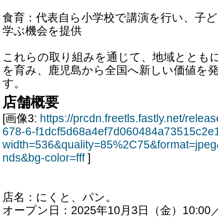
食育：代表自ら小学校で講演を行い、子
学ぶ機会を提供
これらの取り組みを通じて、地域ととも
を育み、鹿児島から全国へ新しい価値を
す。
店舗概要
[画像3:
https://prcdn.freetls.fastly.net/rel
678-6-f1dcf5d68a4ef7d060484a73515c2e
width=536&quality=85%2C75&format=jpeg
nds&bg-color=fff
]
店名：にくと、パン。
オープン日：2025年10月3日（金）10:0