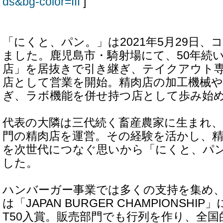
ds&bg-color=fff
]
「にくと、パン。」は2021年5月29日
ました。鹿児島市・騎射場にて、50年続
店」を居抜きで引き継ぎ、テイクアウト
店として営業を開始。精肉店の加工機械
ぎ、ラボ機能を併せ持つ店として歩み始
代表の大隣は三代続く畜産農家に生まれ、2
門の精肉店を運営。その経験を活かし、
を次世代につなぐ思いから「にくと、パ
した。
ハンバーガー事業では多くの支持を集め、20
は「JAPAN BURGER CHAMPIONSHI
T50入賞。販売部門でも行列を作り、全