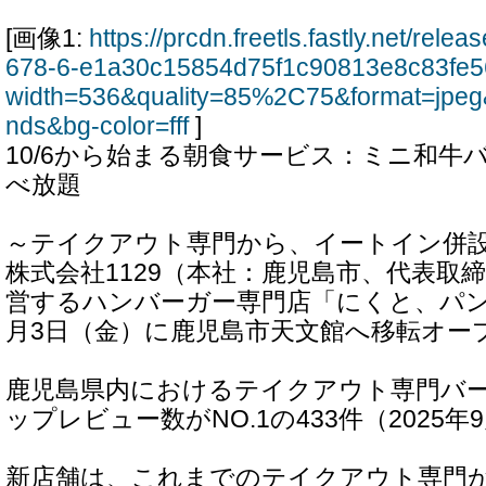
[画像1:
https://prcdn.freetls.fastly.net/rel
678-6-e1a30c15854d75f1c90813e8c83fe5
width=536&quality=85%2C75&format=jpeg
nds&bg-color=fff
]
10/6から始まる朝食サービス：ミニ和牛
べ放題
～テイクアウト専門から、イートイン併
株式会社1129（本社：鹿児島市、代表取
営するハンバーガー専門店「にくと、パン。
月3日（金）に鹿児島市天文館へ移転オー
鹿児島県内におけるテイクアウト専門バーガ
ップレビュー数がNO.1の433件（2025
新店舗は、これまでのテイクアウト専門