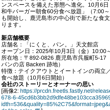
ンスペースを備えた形態へ進化。10月6
和牛バーガー朝食60分食べ放題」（7:00～11:0
も開始し、鹿児島市の中心街で新たな食
ります。
新店舗概要
店舗名：「にくと、パン。」天文館店
オープン日：2025年10月3日（金）10:00
所在地：〒892-0826 鹿児島市呉服町5-1
パンの店 Backen 跡地）
特徴：テイクアウトとイートインの両立
食べ放題（10月6日開始）
会社のストーリーとオーナーの思い
[画像2:
https://prcdn.freetls.fastly.net/rel
678-6-45cd6b3bb2d9dfe48be103cca35969
idth=536&quality=85%2C75&format=jpeg&