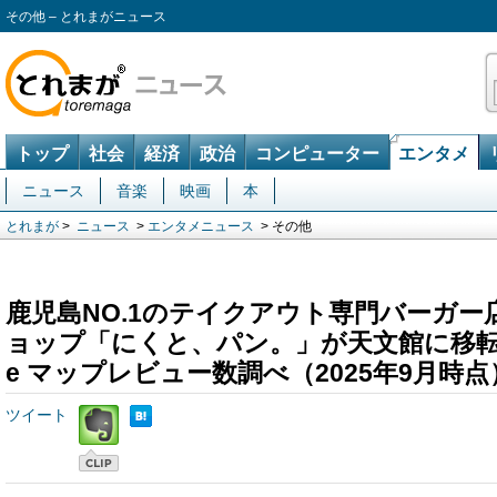
その他 – とれまがニュース
トップ
社会
経済
政治
コンピューター
エンタメ
ニュース
音楽
映画
本
とれまが
>
ニュース
>
エンタメニュース
> その他
鹿児島NO.1のテイクアウト専門バーガ
ョップ「にくと、パン。」が天文館に移転オ
e マップレビュー数調べ（2025年9月時点
ツイート