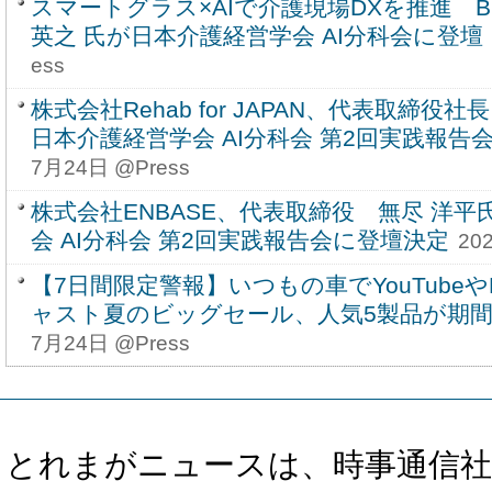
スマートグラス×AIで介護現場DXを推進 BS
英之 氏が日本介護経営学会 AI分科会に登壇
ess
株式会社Rehab for JAPAN、代表取締役社
日本介護経営学会 AI分科会 第2回実践報告
7月24日 @Press
株式会社ENBASE、代表取締役 無尽 洋
会 AI分科会 第2回実践報告会に登壇決定
20
【7日間限定警報】いつもの車でYouTubeやN
ャスト夏のビッグセール、人気5製品が期
7月24日 @Press
とれまがニュースは、時事通信社、カブ知恵