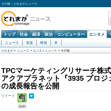
その他 – とれまがニュース
トップ
社会
経済
政治
コンピューター
エンタメ
ニュース
音楽
映画
本
とれまが
>
ニュース
>
エンタメニュース
> その他
TPCマーケティングリサーチ株式
アクアプラネット『3935 プロ
の成長報告を公開
ツイート