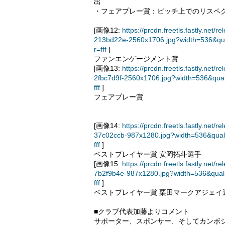
出
・フェアプレー賞：ピッチ上でのリスペ
[画像12:
https://prcdn.freetls.fastly.n
213bd22e-2560x1706.jpg?width=536&qu
r=fff
]
ファンエンゲージメント賞
[画像13:
https://prcdn.freetls.fastly.n
2fbc7d9f-2560x1706.jpg?width=536&qua
fff
]
フェアプレー賞
[画像14:
https://prcdn.freetls.fastly.n
37c02ccb-987x1280.jpg?width=536&qua
fff
]
ベストプレイヤー賞 安岡拓斗選手
[画像15:
https://prcdn.freetls.fastly.n
7b2f9b4e-987x1280.jpg?width=536&qual
fff
]
ベストプレイヤー賞 栗田マークアジェイ
■クラブ代表加藤よりコメント
サポーター、スポンサー、そしてカンボ