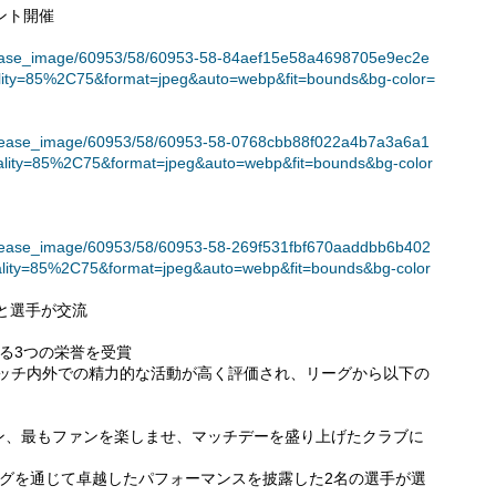
イベント開催
t/release_image/60953/58/60953-58-84aef15e58a4698705e9ec2e
lity=85%2C75&format=jpeg&auto=webp&fit=bounds&bg-color=
et/release_image/60953/58/60953-58-0768cbb88f022a4b7a3a6a1
lity=85%2C75&format=jpeg&auto=webp&fit=bounds&bg-color
et/release_image/60953/58/60953-58-269f531fbf670aaddbb6b402
lity=85%2C75&format=jpeg&auto=webp&fit=bounds&bg-color
と選手が交流
る3つの栄誉を受賞
ピッチ内外での精力的な活動が高く評価され、リーグから以下の
ン、最もファンを楽しませ、マッチデーを盛り上げたクラブに
ーグを通じて卓越したパフォーマンスを披露した2名の選手が選