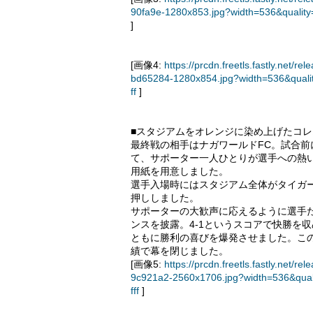
90fa9e-1280x853.jpg?width=536&qualit
]
[画像4:
https://prcdn.freetls.fastly.ne
bd65284-1280x854.jpg?width=536&quali
ff
]
■スタジアムをオレンジに染め上げたコレ
最終戦の相手はナガワールドFC。試合
て、サポーター一人ひとりが選手への熱
用紙を用意しました。
選手入場時にはスタジアム全体がタイガ
押ししました。
サポーターの大歓声に応えるように選手
ンスを披露。4-1というスコアで快勝を収
ともに勝利の喜びを爆発させました。この
績で幕を閉じました。
[画像5:
https://prcdn.freetls.fastly.ne
9c921a2-2560x1706.jpg?width=536&qua
fff
]