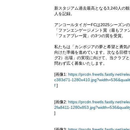
新スタジアム過去最高となる3,240人の観
人を記録。
アンコールタイガーFCは2025シーズ
「ファンエンゲージメント賞（最もファ
「フェアプレー賞」の3つの賞を受賞。
私たちは「カンボジアの夢と希望と勇気
向けた準備を進めています。次なる目標で
グ2）出場」の実現に向けて、当クラブ
問わず広く募集いたします。
[画像1:
https://prcdn.freetls.fastly.ne
c383d71-1280x410.jpg?width=536&quali
f
]
[画像2:
https://prcdn.freetls.fastly.ne
2fa8411-1280x853.jpg?width=536&quali
]
[画像3:
https://prcdn.freetls.fastly.ne