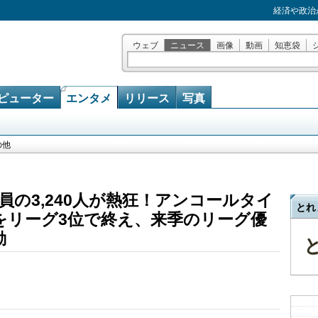
経済や政治
ウェブ
ニュース
画像
動画
知恵袋
ピューター
エンタメ
リリース
写真
の他
の3,240人が熱狂！アンコールタイ
とれ
ンをリーグ3位で終え、来季のリーグ優
動