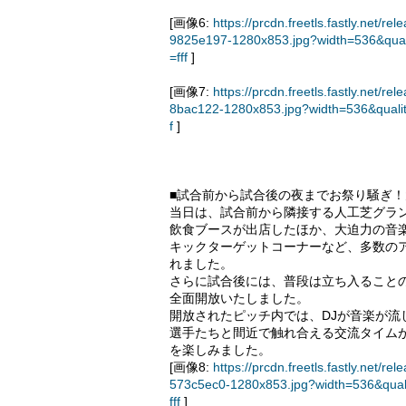
[画像6:
https://prcdn.freetls.fastly.ne
9825e197-1280x853.jpg?width=536&qua
=fff
]
[画像7:
https://prcdn.freetls.fastly.ne
8bac122-1280x853.jpg?width=536&quali
f
]
■試合前から試合後の夜までお祭り騒ぎ！大盛況の「
当日は、試合前から隣接する人工芝グランドにて「
飲食ブースが出店したほか、大迫力の音
キックターゲットコーナーなど、多数の
れました。
さらに試合後には、普段は立ち入ること
全面開放いたしました。
開放されたピッチ内では、DJが音楽が
選手たちと間近で触れ合える交流タイム
を楽しみました。
[画像8:
https://prcdn.freetls.fastly.ne
573c5ec0-1280x853.jpg?width=536&qua
fff
]