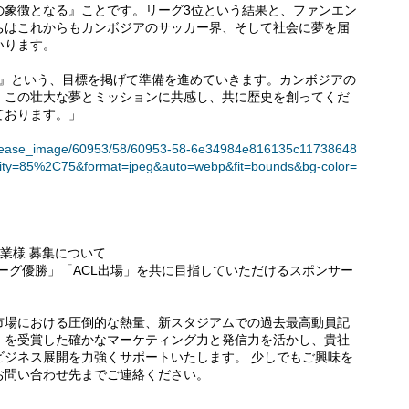
の象徴となる』ことです。リーグ3位という結果と、ファンエン
ちはこれからもカンボジアのサッカー界、そして社会に夢を届
いります。
場』という、目標を掲げて準備を進めていきます。カンボジアの
。この壮大な夢とミッションに共感し、共に歴史を創ってくだ
ております。」
et/release_image/60953/58/60953-58-6e34984e816135c11738648
lity=85%2C75&format=jpeg&auto=webp&fit=bounds&bg-color=
企業様 募集について
ーグ優勝」「ACL出場」を共に目指していただけるスポンサー
市場における圧倒的な熱量、新スタジアムでの過去最高動員記
」を受賞した確かなマーケティング力と発信力を活かし、貴社
ビジネス展開を力強くサポートいたします。 少しでもご興味を
お問い合わせ先までご連絡ください。