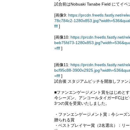
試合前はNobuaki Tanabe Field にて
[画像9:
https://prcdn.freetls.fastly.ne
78c784c2-1280x853.jpg?width=536&qua
fff
]
[画像10:
https://prcdn.freetls.fastly.n
beb75fd73-1280x853.jpg?width=536&qua
=fff
]
[画像11:
https://prcdn.freetls.fastly.n
bcf95c88-3900x2925.jpg?width=536&qua
=fff
]
試合後 スタジアムピッチを開放しファン
■ファンエンゲージメント賞をはじめとす
今シーズン、アンコールタイガーFCは
3つの賞を受賞いたしました。
・ファンエンゲージメント賞：今シーズ
贈られる賞
・ベストプレイヤー賞（2名選出）：リ