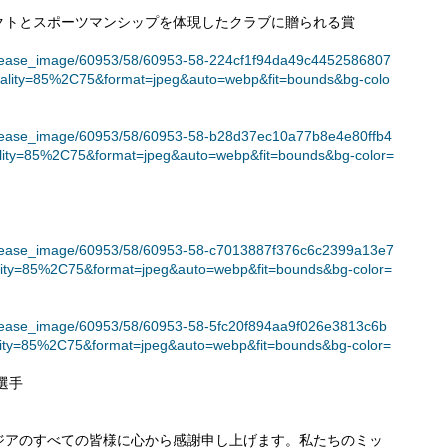
クトとスポーツマンシップを体現したクラブに贈られる賞
et/release_image/60953/58/60953-58-224cf1f94da49c4452586807
ality=85%2C75&format=jpeg&auto=webp&fit=bounds&bg-colo
et/release_image/60953/58/60953-58-b28d37ec10a77b8e4e80ffb4
lity=85%2C75&format=jpeg&auto=webp&fit=bounds&bg-color=
et/release_image/60953/58/60953-58-c7013887f376c6c2399a13e7
lity=85%2C75&format=jpeg&auto=webp&fit=bounds&bg-color=
et/release_image/60953/58/60953-58-5fc20f894aa9f026e3813c6b
ity=85%2C75&format=jpeg&auto=webp&fit=bounds&bg-color=
選手
ジアのすべての皆様に心から感謝申し上げます。私たちのミッ