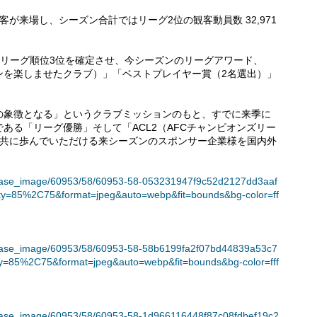
客が来場し、シーズン合計ではリーグ2位の観客動員数 32,971
ンのリーグ順位3位を確定させ、今シーズンのリーグアワード、
ンを楽しませたクラブ）」「ベストプレイヤー賞（2名選出）」
の象徴となる」というクラブミッションのもと、すでに来季に
ある「リーグ優勝」そして「ACL2（AFCチャンピオンズリー
と共に歩んでいただける来シーズンのスポンサー企業様を国内外
t/release_image/60953/58/60953-58-053231947f9c52d2127dd3aaf
ty=85%2C75&format=jpeg&auto=webp&fit=bounds&bg-color=ff
t/release_image/60953/58/60953-58-58b6199fa2f07bd44839a53c7
ty=85%2C75&format=jpeg&auto=webp&fit=bounds&bg-color=fff
t/release_image/60953/58/60953-58-1d966116448f87c08fdbef19c2