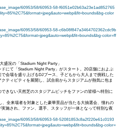
t/release_image/60953/58/60953-58-f6051e02b63a23e1ad852765
lity=85%2C75&format=jpeg&auto=webp&fit=bounds&bg-color
t/release_image/60953/58/60953-58-c6b08f847a3464702362cdc9b
ty=85%2C75&format=jpeg&auto=webp&fit=bounds&bg-color=ff
Stadium Night Party」
Stadium Night Party」がスタート。20店舗におよぶ
楽で会場を盛り上げるDJブース、子どもから大人まで挑戦した
アクティビティを展開し、試合前からスタジアムが熱気に包ま
のできない天然芝のスタジアムピッチをファンの皆様へ特別に
流し、全来場者を対象とした豪華景品が当たる大抽選会、憧れの
が実施され、ファン、選手、スタッフが一体となって特別な夜
t/release_image/60953/58/60953-58-52081853c8a2f220e61c0193
lity=85%2C75&format=jpeg&auto=webp&fit=bounds&bg-color=