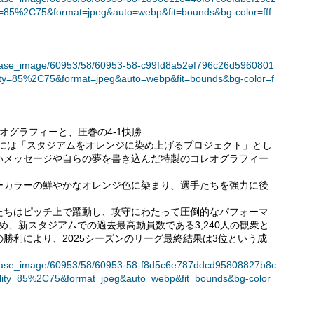
y=85%2C75&format=jpeg&auto=webp&fit=bounds&bg-color=fff
t/release_image/60953/58/60953-58-c99fd8a52ef796c26d5960801
ty=85%2C75&format=jpeg&auto=webp&fit=bounds&bg-color=f
オグラフィーと、圧巻の4-1快勝
前には「スタジアムをオレンジに染め上げるプロジェクト」とし
いメッセージや自らの夢を書き込んだ特製のコレオグラフィー
ーカラーの鮮やかなオレンジ色に染まり、選手たちを強力に後
たちはピッチ上で躍動し、攻守にわたって圧倒的なパフォーマ
め、新スタジアムでの過去最高動員数である3,240人の観衆と
勝利により、2025シーズンのリーグ最終結果は3位という成
t/release_image/60953/58/60953-58-f8d5c6e787ddcd95808827b8c
lity=85%2C75&format=jpeg&auto=webp&fit=bounds&bg-color=