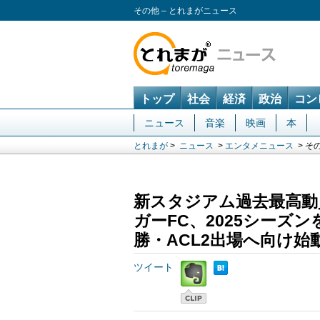
その他 – とれまがニュース
トップ
社会
経済
政治
コン
ニュース
音楽
映画
本
とれまが
>
ニュース
>
エンタメニュース
> そ
新スタジアム過去最高動員
ガーFC、2025シーズ
勝・ACL2出場へ向け始
ツイート