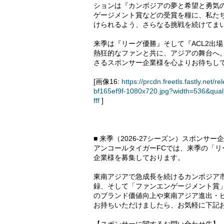
ションは『カンボジアの夢と希望と勇気
ゲージメント賞などの受賞を糧に、私た
けられるよう、さらなる挑戦を続けてま
来季は『リーグ優勝』そして『ACL2出
熱狂的なファンと共に、アジアの舞台へ
さるスポンサー企業様を心よりお待ちし
[画像16:
https://prcdn.freetls.fastly.n
bf165ef9f-1080x720.jpg?width=536&qua
fff
]
■ 来季（2026-27シーズン）スポンサー
アンコールタイガーFCでは、来季の「リ
企業様を募集しております。
東南アジアで急成長を続けるカンボジア
録、そして「ファンエンゲージメント賞
のブランド価値向上や東南アジア進出・
お持ちいただけましたら、お気軽に下記