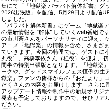
集にて「『地獄楽 パラバト解体新書』グ
2026出張版」を配信、5月29日より配信
しました。
『パラバト解体新書』はゲーム『地獄楽 
の最新情報を ”解体” していくweb番組
の市川蒼さんをパーソナリティに迎え、
アニメ『地獄楽』の情報を含め、さまざ
ていきます。今回の特番では、ゲストに
丸役）、高橋李依さん（杠役）を迎え、初
間半の特別出張版となります。『地獄楽
ークや、グッドスマイルフェス恒例の生
獄楽』ファンの皆様からの「おたより」
だくさんの内容をお届けします。さらに
アップデート情報や制作中の新規オリジ
発表も予定しておりますので、ぜひリア
ださい。