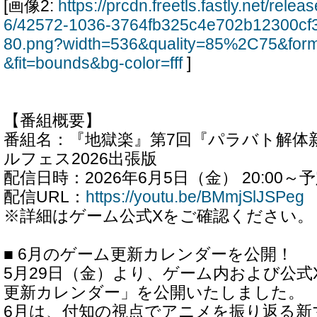
[画像2:
https://prcdn.freetls.fastly.net/rel
6/42572-1036-3764fb325c4e702b12300cf
80.png?width=536&quality=85%2C75&for
&fit=bounds&bg-color=fff
]
【番組概要】
番組名：『地獄楽』第7回『パラバト解体
ルフェス2026出張版
配信日時：2026年6月5日（金） 20:00～
配信URL：
https://youtu.be/BMmjSlJSPeg
※詳細はゲーム公式Xをご確認ください。
■ 6月のゲーム更新カレンダーを公開！
5月29日（金）より、ゲーム内および公式
更新カレンダー」を公開いたしました。
6月は、付知の視点でアニメを振り返る新