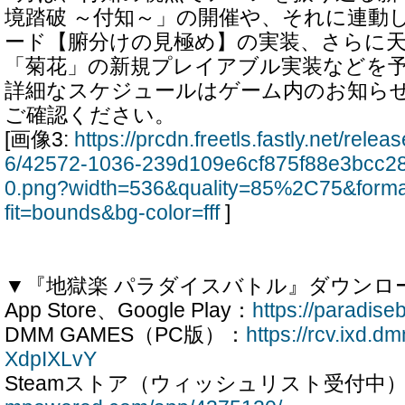
境踏破 ～付知～」の開催や、それに連動し
ード【腑分けの見極め】の実装、さらに
「菊花」の新規プレイアブル実装などを
詳細なスケジュールはゲーム内のお知ら
ご確認ください。
[画像3:
https://prcdn.freetls.fastly.net/rel
6/42572-1036-239d109e6cf875f88e3bcc2
0.png?width=536&quality=85%2C75&form
fit=bounds&bg-color=fff
]
▼『地獄楽 パラダイスバトル』ダウンロ
App Store、Google Play：
https://paradise
DMM GAMES（PC版）：
https://rcv.ixd.d
XdpIXLvY
Steamストア（ウィッシュリスト受付中