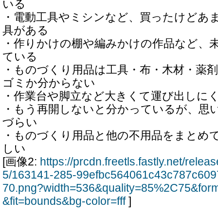
いる
・電動工具やミシンなど、買ったけどあ
具がある
・作りかけの棚や編みかけの作品など、
ている
・ものづくり用品は工具・布・木材・薬
ゴミか分からない
・作業台や脚立など大きくて運び出しに
・もう再開しないと分かっているが、思
づらい
・ものづくり用品と他の不用品をまとめ
しい
[画像2:
https://prcdn.freetls.fastly.net/rel
5/163141-285-99efbc564061c43c787c60
70.png?width=536&quality=85%2C75&for
&fit=bounds&bg-color=fff
]