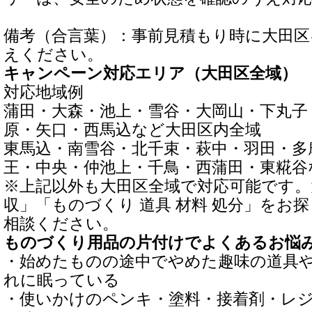
備考（合言葉）：事前見積もり時に大田
えください。
キャンペーン対応エリア（大田区全域）
対応地域例
蒲田・大森・池上・雪谷・大岡山・下丸子
原・矢口・西馬込など大田区内全域
東馬込・南雪谷・北千束・萩中・羽田・多
王・中央・仲池上・千鳥・西蒲田・東糀谷
※上記以外も大田区全域で対応可能です。
収」「ものづくり 道具 材料 処分」をお
相談ください。
ものづくり用品の片付けでよくあるお悩
・始めたものの途中でやめた趣味の道具
れに眠っている
・使いかけのペンキ・塗料・接着剤・レ