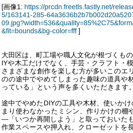
[画像1:
https://prcdn.freetls.fastly.net/rel
5/163141-285-64a3636b2b7b002d20a520
09.jpg?width=536&quality=85%2C75&form
&fit=bounds&bg-color=fff
]
大田区は、町工場や職人文化が根づくもの
IYや木工だけでなく、手芸・クラフト・
さまざまな創作を楽しむ方が多いこのエ
のの途中でやめてしまった趣味の道具や
っている」という声を多くいただきます
途中でやめたDIYの工具や木材、使いか
まり使わなかったミシン、作りかけの棚
―「いつか再開しよう」と取っておいた
作業スペースや押入れ、クローゼットを