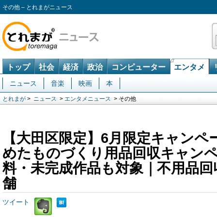
その他 – とれまがニュース
トップ
社会
経済
政治
コンピューター
エンタメ
ニュース
音楽
映画
本
とれまが
>
ニュース
>
エンタメニュース
> その他
【大田区限定】6月限定キャンペ
めたものづくり用品回収キャンペ
料・未完成作品も対象｜不用品回
舗
ツイート