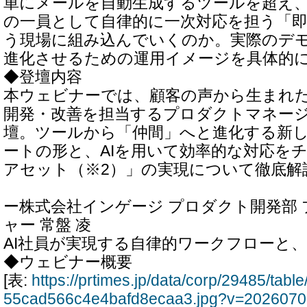
単にメールを自動生成するツールを超え、2
の一員として自律的に一次対応を担う「
う現場に組み込んでいくのか。実際のデ
進化させるための運用イメージを具体的
◆登壇内容
本ウェビナーでは、顧客の声から生まれた
開発・改善を担当するプロダクトマネージ
壇。ツールから「仲間」へと進化する新
ートの形と、AIを用いて効率的な対応を
アセット（※2）」の実現について徹底解
ー株式会社インゲージ プロダクト開発部
ャー 常盤 凌
AI社員が実現する自律的ワークフローと
◆ウェビナー概要
[表:
https://prtimes.jp/data/corp/29485/ta
55cad566c4e4bafd8ecaa3.jpg?v=202607