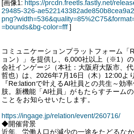
[画像1:
https://prcdn.freetls.fastly.net/rel
29485-326-ae522143382ade850b8cea9a2
png?width=536&quality=85%2C75&format=
=bounds&bg-color=fff
]
コミュニケーションプラットフォーム「Re:l
ョン）」を提供し、6,000社以上（※1）
会社インゲージ（本社：大阪府大阪市、代
哲也）は、2026年7月16日（木）12:0
『Re:lationで叶えるAI社員との共生～
肢。新機能「AI社員」がもたらすチーム
ことをお知らせいたします。
https://ingage.jp/relation/event/260716/
◆開催背景
近年、労働人口が減少の一途をたどるな