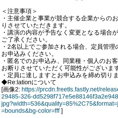
＜注意事項＞
・主催企業と事業が競合する企業からの
りさせていただきます。
・講演の内容が予告なく変更となる場合
ご了承ください。
・2名以上でご参加される場合、定員管理
お申込みください。
・匿名でのお申込み、同業種・個人のお
お断りさせていただく可能性がございま
・定員に達しますとお申込みを締め切り
◆Re:lationについて
[画像2:
https://prcdn.freetls.fastly.net/rel
29485-326-dd5298f717e5e88146f3a2e948
jpg?width=536&quality=85%2C75&format=
=bounds&bg-color=fff
]