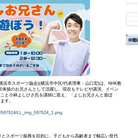
IR
浜市スポーツ協会)(横浜市中区/代表理事：山口宏)は、NHK教
代目体操のお兄さんとして活躍し、現在もテレビや講演、イベン
”こと小林よしひさ氏を講師に迎え、「よしお兄さんと遊ぼ
します。
ses/597524/LL_img_597524_1.png
りとスポーツ振興を目的に、子どもから高齢者まで幅広い世代