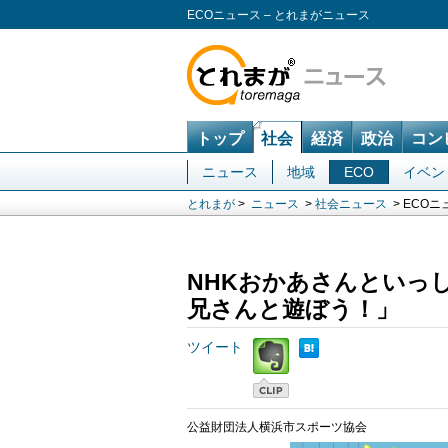
ECOニュース – とれまがニュース
トップ
社会
経済
政治
コン
ニュース
地域
ECO
イベン
とれまが
>
ニュース
>
社会ニュース
> ECOニ
NHKおかあさんといっ
兄さんと遊ぼう！」
ツイート
公益財団法人横浜市スポーツ協会