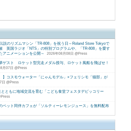
ズムマシン「TR-808」を祝う日～Roland Store Tokyoで
 英国ラジオ「NTS」の特別プログラムや、「TR-808」を愛す
たアニメーションを公開～
2026年08月08日 @Press
華ゲスト ロケット型完走メダル授与、ロケット風船を飛ばせ！
8月07日 @Press
。】コスモウォーター「にゃんモデル」×フェリシモ「猫部」が
7日 @Press
40社とともに地域交流を育む「こども食堂フェスタデピッコリー
Press
のペット同伴カフェが「ソルティーレモンジュース」を無料配布