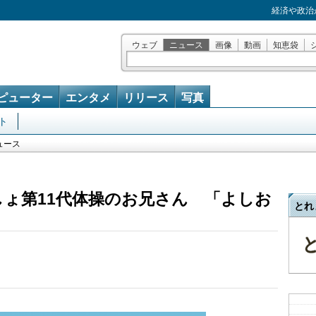
経済や政治
ウェブ
ニュース
画像
動画
知恵袋
ピューター
エンタメ
リリース
写真
ト
ュース
しょ第11代体操のお兄さん 「よしお
とれ