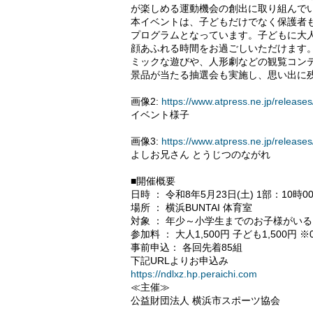
が楽しめる運動機会の創出に取り組んで
本イベントは、子どもだけでなく保護者も
プログラムとなっています。子どもに大
顔あふれる時間をお過ごしいただけます
ミックな遊びや、人形劇などの観覧コン
景品が当たる抽選会も実施し、思い出に
画像2:
https://www.atpress.ne.jp/relea
イベント様子
画像3:
https://www.atpress.ne.jp/relea
よしお兄さん とうじつのながれ
■開催概要
日時 ： 令和8年5月23日(土) 1部：10時0
場所 ： 横浜BUNTAI 体育室
対象 ： 年少～小学生までのお子様がい
参加料 ： 大人1,500円 子ども1,500円 
事前申込： 各回先着85組
下記URLよりお申込み
https://ndlxz.hp.peraichi.com
≪主催≫
公益財団法人 横浜市スポーツ協会