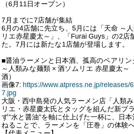
（6月11日オープン）
7月までに7店舗が集結
6月の4店舗に先立ち、5月には「天命 ～人
リエ赤星慶太～」、「Furai Guys」の
た。7月には新たな1店舗が登場します。
■醤油ラーメンと日本酒、孤高のペアリン
～人類みな麺類 × 酒ソムリエ 赤星慶太
酒）
画像7:
https://www.atpress.ne.jp/release
7.jpg
大阪・西中島発の人気ラーメン店「人類
リエ・赤星慶太氏とタッグを組んだ新ブ
ず“水と醤油”を軸に仕上げた一杯に、日
ねることで、ラーメンを「圧巻」の体験
【代表メニュー】