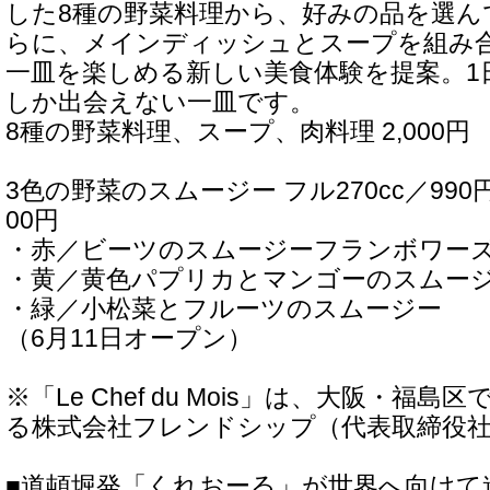
した8種の野菜料理から、好みの品を選ん
らに、メインディッシュとスープを組み
一皿を楽しめる新しい美食体験を提案。1日
しか出会えない一皿です。
8種の野菜料理、スープ、肉料理 2,000円
3色の野菜のスムージー フル270cc／990円
00円
・赤／ビーツのスムージーフランボワー
・黄／黄色パプリカとマンゴーのスムー
・緑／小松菜とフルーツのスムージー
（6月11日オープン）
※「Le Chef du Mois」は、大阪・福
る株式会社フレンドシップ（代表取締役
■道頓堀発「くれおーる」が世界へ向けて