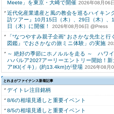
Meete」を東京・大崎で開催
2026年08月06日
近代化産業遺産と風の教会を巡るハイキン
訪ツアー』10月15日（木）、29日（木）、1
日（木）に開催！
2026年08月06日 @Press
「“なつやすみ親子企画” おさかな先生と行
図鑑』でおさかなの旅ミニ体験」の実施
20
～ 絶好の季節にホノルルを走る ～ ハワ
ハパルア2027アーリーエントリー開始！
アIKI(イキ)」(約13.4km)が登場
2026年08月0
とれまがファイナンス新着記事
デイトレ注目銘柄
8/6の相場見通しと重要イベント
8/5の相場見通しと重要イベント