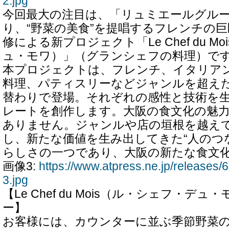
2.jpg
今回最大の注目は、「リュミエールグル
り、“野菜の美食”を提唱するフレンチの
修による新プロジェクト「Le Chef du M
ュ・モワ）」（グランシェフの料理）で
本プロジェクトは、フレンチ、イタリア
料理、パティスリーなどジャンルを超え
替わりで登場。それぞれの感性と技術を
レートを創作します。大阪の食文化の魅
ありません。ジャンルや店の垣根を越え
し、新たな価値を生み出してきた“人のつ
らしさの一つであり、大阪の新たな食文
画像3:
https://www.atpress.ne.jp/release
3.jpg
【Le Chef du Mois（ル・シェフ・デ
ー】
お客様には、カウンターに並ぶ季節野菜