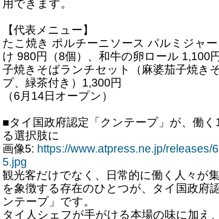
用できます。
【代表メニュー】
たこ焼き ポルチーニソース パルミジャ
け 980円（8個）、和牛の卵ロール 1,1
子焼きそばランチセット（麻婆茄子焼き
プ、緑茶付き）1,300円
（6月14日オープン）
■タイ国政府認定「クンテープ」が、働く
る選択肢に
画像5:
https://www.atpress.ne.jp/release
5.jpg
観光客だけでなく、日常的に働く人々が
を象徴する存在のひとつが、タイ国政府
ンテープ」です。
タイ人シェフが手がける本場の味に加え