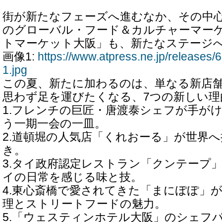
街が新たなフェーズへ進むなか、その中
のグローバル・フード＆カルチャーマー
トマーケット大阪」も、新たなステージ
画像1:
https://www.atpress.ne.jp/release
1.jpg
この夏、新たに加わるのは、単なる新店
思わず足を運びたくなる、7つの新しい理
1.フレンチの巨匠・唐渡泰シェフが手が
う一期一会の一皿。
2.道頓堀の人気店「くれおーる」が世界
き。
3.タイ政府認定レストラン「クンテープ
イの日常を感じる味と技。
4.東心斎橋で愛されてきた「まにぽぽ」
理とストリートフードの魅力。
5.「ウェスティンホテル大阪」のシェフ