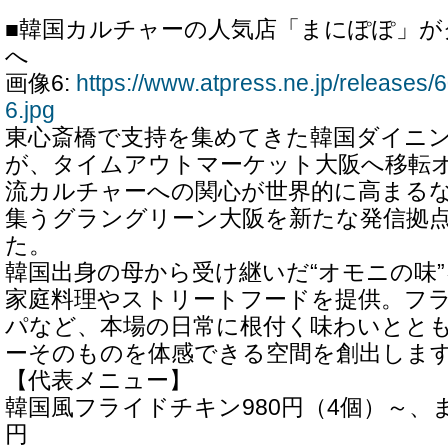
■韓国カルチャーの人気店「まにぽぽ」が
へ
画像6:
https://www.atpress.ne.jp/release
6.jpg
東心斎橋で支持を集めてきた韓国ダイニ
が、タイムアウトマーケット大阪へ移転
流カルチャーへの関心が世界的に高まる
集うグラングリーン大阪を新たな発信拠
た。
韓国出身の母から受け継いだ“オモニの味
家庭料理やストリートフードを提供。フ
パなど、本場の日常に根付く味わいとと
ーそのものを体感できる空間を創出しま
【代表メニュー】
韓国風フライドチキン980円（4個）～、ま
円