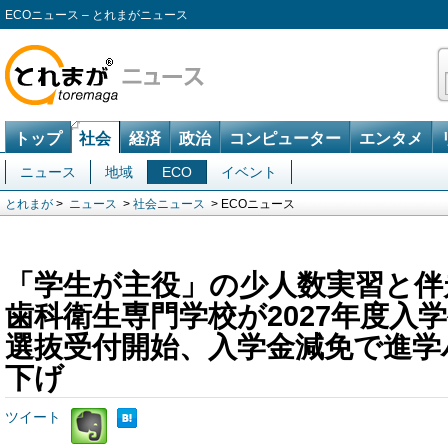
ECOニュース – とれまがニュース
トップ
社会
経済
政治
コンピューター
エンタメ
ニュース
地域
ECO
イベント
とれまが
>
ニュース
>
社会ニュース
> ECOニュース
「学生が主役」の少人数実習と伴
歯科衛生専門学校が2027年度入
選抜受付開始、入学金減免で進学
下げ
ツイート