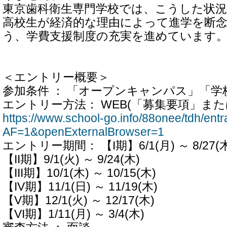
東京歯科衛生専門学校では、こうした状
高校生が経済的な理由によって進学を断
う、学費支援制度の充実を進めています
＜エントリー概要＞
参加条件 ： 「オープンキャンパス」「
エントリー方法： WEB(「募集要項」また
https://www.school-go.info/88onee/tdh/en
AF=1&openExternalBrowser=1
エントリー期間： 【I期】6/1(月) ～ 8/27(
【II期】9/1(火) ～ 9/24(木)
【III期】10/1(木) ～ 10/15(木)
【IV期】11/1(日) ～ 11/19(木)
【V期】12/1(火) ～ 12/17(木)
【VI期】1/11(月) ～ 3/4(木)