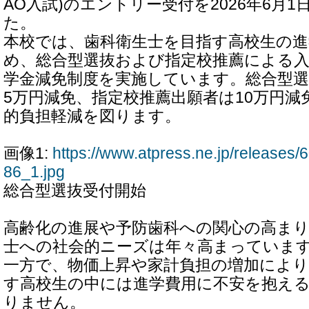
AO入試)のエントリー受付を2026年6月
た。
本校では、歯科衛生士を目指す高校生の
め、総合型選抜および指定校推薦による
学金減免制度を実施しています。総合型選
5万円減免、指定校推薦出願者は10万円減
的負担軽減を図ります。
画像1:
https://www.atpress.ne.jp/release
86_1.jpg
総合型選抜受付開始
高齢化の進展や予防歯科への関心の高ま
士への社会的ニーズは年々高まっていま
一方で、物価上昇や家計負担の増加により
す高校生の中には進学費用に不安を抱え
りません。