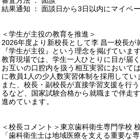
審査方法 ： 面談
結果通知 ： 面談日から3日以内にマイペ
＜学生が主役の教育を推進＞
2026年度より新校長として李 昌一校長
『学生が主役』という理念を掲げていま
教育現場では、学生一人ひとりに目が届
お互いの口腔内を扱う相互実習においては
に教員1人の少人数実習体制を採用してい
また、校長・副校長が直接学習支援を行う
るなど、国家試験合格から就職まで伴走
進めています。
＜校長コメント＞東京歯科衛生専門学校 校
「歯科衛生士は地域医療を支える重要な