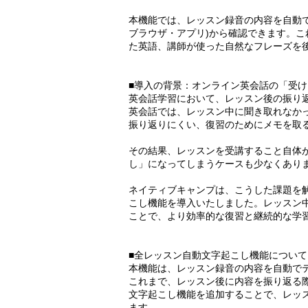
本機能では、レッスン録音の内容を自動で
ブラウザ・アプリ)から確認できます。
た英語、講師が使った自然なフレーズを
■導入の背景：オンライン英会話の「受
英会話学習において、レッスン後の振り
英会話では、レッスン中に聞き取れなか
振り返りにくい、復習のためにメモを取
その結果、レッスンを受講すること自体
し」になってしまうケースも少なくあり
ネイティブキャンプは、こうした課題を
こし機能を導入いたしました。レッスン
ことで、より効率的な復習と継続的な学
■全レッスン自動文字起こし機能について
本機能は、レッスン録音の内容を自動で
これまで、レッスン後に内容を振り返る
文字起こし機能を追加することで、レッ
ます。