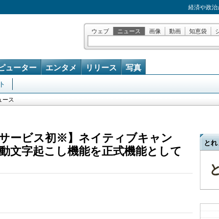
経済や政治
ウェブ
ニュース
画像
動画
知恵袋
ピューター
エンタメ
リリース
写真
ト
ュース
サービス初※】ネイティブキャン
とれ
動文字起こし機能を正式機能として