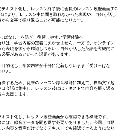
テキスト化し、レッスン終了後に会員のレッスン履歴画面(PC
これにより、レッスン中に聞き取れなかった表現や、自分が話し
後から文字で振り返ることが可能になります。
けっぱなし」を防ぎ、復習しやすい学習体験へ
返りは、学習内容の定着に欠かせません。一方で、オンライン
った表現を後から確認しづらい、自分が話した英語を客観的に
る必要があるといった課題があります。
が目的化し、学習内容が十分に定着しないまま「受けっぱな
ません。
解決するため、従来のレッスン録音機能に加えて、自動文字起
中は会話に集中し、レッスン後にはテキストで内容を振り返る
習を支援します。
テキスト化し、レッスン履歴画面から確認できる機能です。
際には、録音データを聞き返す必要がありました。今回、自動
スン内容を音声だけでなくテキストでも確認できるようになり