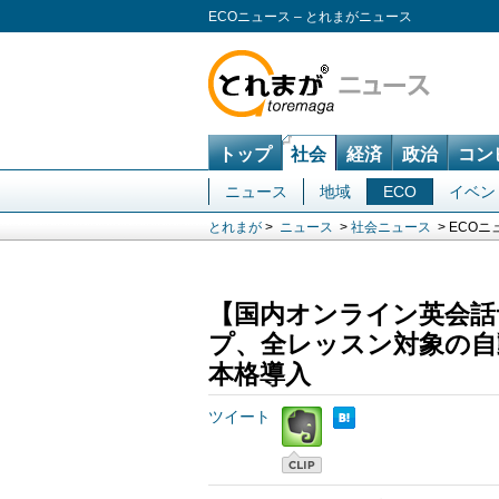
ECOニュース – とれまがニュース
トップ
社会
経済
政治
コン
ニュース
地域
ECO
イベン
とれまが
>
ニュース
>
社会ニュース
> ECOニ
【国内オンライン英会話
プ、全レッスン対象の自
本格導入
ツイート