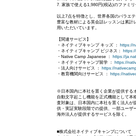
7. 家族で使える1,980円(税込)のファミ
以上7点を特徴とし、世界各国のバラエティ豊か
豊富な教材による英会話レッスンは累計レッス
用いただいています。
【関連サービス】
・ネイティブキャンプ キッズ ：
https://
・ネイティブキャンプ ビジネス：
https:
・Native Camp Japanese ：
https://ja.n
・ネイティブキャンプ留学 ：
https://na
・法人向けサービス ：
https://nativecam
・教育機関向けサービス ：
https://nativ
※日本国内に本社を置く企業が提供する
自動文字起こし機能を正式機能として本格
査対象は、日本国内に本社を置く法人が
供・実証実験段階での提供、一部ユーザ
海外法人が提供するサービスを除く。
■株式会社ネイティブキャンプについて