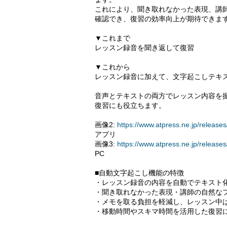
これにより、聞き取れなかった表現、講
確認でき、復習の効率向上が期待できま
▼これまで
レッスン録音を聞き返して復習
▼これから
レッスン録音に加えて、文字起こしテキ
音声とテキストの両方でレッスン内容を
復習にも役立ちます。
画像2:
https://www.atpress.ne.jp/relea
アプリ
画像3:
https://www.atpress.ne.jp/relea
PC
■自動文字起こし機能の特徴
・レッスン録音の内容を自動でテキスト
・聞き取れなかった表現・講師の自然な
・メモを取る負担を軽減し、レッスン中
・移動時間やスキマ時間を活用した復習