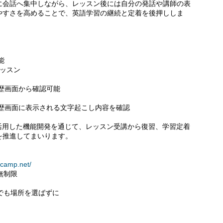
に会話へ集中しながら、レッスン後には自分の発話や講師の表
やすさを高めることで、英語学習の継続と定着を後押ししま
能
レッスン
歴画面から確認可能
歴画面に表示される文字起こし内容を確認
活用した機能開発を通じて、レッスン受講から復習、学習定着
を推進してまいります。
vecamp.net/
無制限
こでも場所を選ばずに