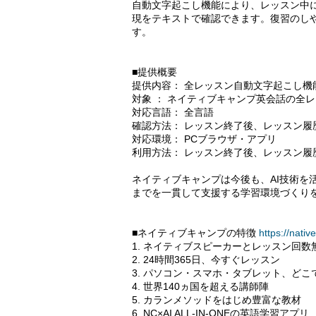
自動文字起こし機能により、レッスン中
現をテキストで確認できます。復習のし
す。
■提供概要
提供内容： 全レッスン自動文字起こし機
対象 ： ネイティブキャンプ英会話の全
対応言語： 全言語
確認方法： レッスン終了後、レッスン履
対応環境： PCブラウザ・アプリ
利用方法： レッスン終了後、レッスン履
ネイティブキャンプは今後も、AI技術を
までを一貫して支援する学習環境づくり
■ネイティブキャンプの特徴
https://nati
1. ネイティブスピーカーとレッスン回数
2. 24時間365日、今すぐレッスン
3. パソコン・スマホ・タブレット、ど
4. 世界140ヵ国を超える講師陣
5. カランメソッドをはじめ豊富な教材
6. NC×AI ALL-IN-ONEの英語学習アプリ