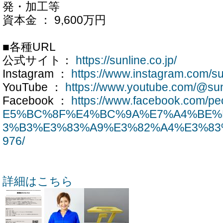
発・加工等
資本金 ： 9,600万円
■各種URL
公式サイト：
https://sunline.co.jp/
Instagram ：
https://www.instagram.com/su
YouTube ：
https://www.youtube.com/@sun
Facebook ：
https://www.facebook.com
E5%BC%8F%E4%BC%9A%E7%A4%BE%
3%B3%E3%83%A9%E3%82%A4%E3%83%B
976/
詳細はこちら