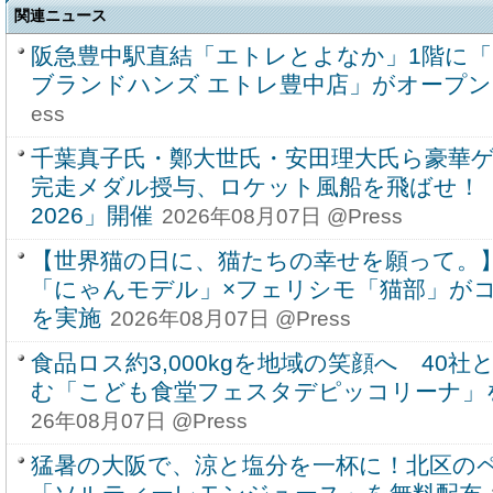
関連ニュース
阪急豊中駅直結「エトレとよなか」1階に
ブランドハンズ エトレ豊中店」がオープン
ess
千葉真子氏・鄭大世氏・安田理大氏ら豪華
完走メダル授与、ロケット風船を飛ばせ！
2026」開催
2026年08月07日 @Press
【世界猫の日に、猫たちの幸せを願って。
「にゃんモデル」×フェリシモ「猫部」が
を実施
2026年08月07日 @Press
食品ロス約3,000kgを地域の笑顔へ 40
む「こども食堂フェスタデピッコリーナ」を9
26年08月07日 @Press
猛暑の大阪で、涼と塩分を一杯に！北区の