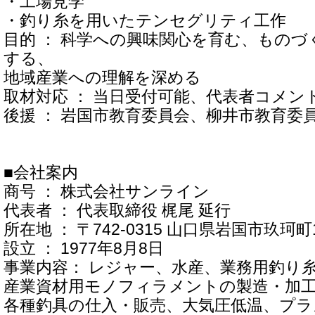
・工場見学
・釣り糸を用いたテンセグリティ工作
目的 ： 科学への興味関心を育む、もの
する、
地域産業への理解を深める
取材対応 ： 当日受付可能、代表者コメン
後援 ： 岩国市教育委員会、柳井市教育委
■会社案内
商号 ： 株式会社サンライン
代表者 ： 代表取締役 梶尾 延行
所在地 ： 〒742-0315 山口県岩国市玖珂町16
設立 ： 1977年8月8日
事業内容： レジャー、水産、業務用釣り
産業資材用モノフィラメントの製造・加
各種釣具の仕入・販売、大気圧低温、プラ