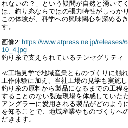
れないの？」という疑問が自然と湧いて
は、釣り糸ならではの張力特性がしっか
この体験が、科学への興味関心を深める
す。
画像2:
https://www.atpress.ne.jp/release
10_4.jpg
釣り糸で支えられているテンセグリティ
≪工場見学で地域産業とものづくりに触
工作体験に加え、当社工場の見学も実施
釣り糸の原料から製品になるまでの工程
することのない製造現場を体感していた
アングラーに愛用される製品がどのよう
を知ることで、地域産業やものづくりへ
だきます。