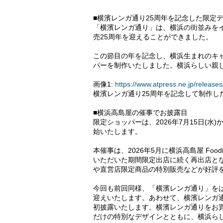
■横濱レンガ通り25周年を記念した限定
「横濱レンガ通り」は、横浜の街並みを
売25周年を迎えることができました。
この節目の年を記念し、横浜生まれのキ
パーを制作いたしました。横浜らしい親
画像1:
https://www.atpress.ne.jp/relea
横濱レンガ通り25周年を記念して制作し
■横浜高島屋の催事でお披露目
限定ショッパーは、2026年7月15日(水
始いたします。
本催事は、2026年5月に横浜高島屋 Foo
いただいた期間限定出店に続く再出店と
や直営店限定商品の特別販売などが好評
今回も前回同様、「横濱レンガ通り」を
迎えいたします。あわせて、横濱レンガ
初披露いたします。横濱レンガ通りをお
だけの特別なデザインとともに、横浜ら