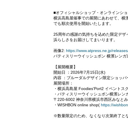
■オフィシャルショップ・オンラインシ
横浜高島屋催事での展開にあわせて、横
でも順次使用を開始いたします。
25周年の感謝の気持ちを込めた限定デ
浜らしさをお届けしてまいります。
画像2:
https://www.atpress.ne.jp/relea
パティスリーウイッシュボン 横濱レンガ
【展開概要】
開始日 ：2026年7月15日(水)
内容 ：ブルーダルデザイン限定ショッパ
展開場所：
・横浜高島屋 Foodies'Port2 イベントス
・パティスリーウイッシュボン横濱レン
〒220-6002 神奈川県横浜市西区みなとみ
・WISHBON online shop(
https://wishbo
※数量限定のため、なくなり次第終了と