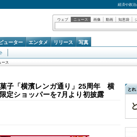
経済や政治
ウェブ
ニュース
画像
動画
知恵袋
ピューター
エンタメ
リリース
写真
ト
ュース
菓子「横濱レンガ通り」25周年 横
とれ
”限定ショッパーを7月より初披露