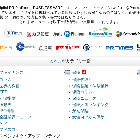
PR Platform、BUSINESS WIRE、エコノミックニュース、News2u、@Press、
報提供を受けています。当サイトに掲載されている情報は必ずしも完全なものではなく、正
判断の一切について責任を負うものではありません。
とれまがニュースは以下の配信元にご支援頂いております。
とれまが
カテゴリ一覧
ファイナンス
保険
コラム
保険代理店
世界の株価
保険営業・保険業界
CFD
保険コラム
経済指標
保険ニュース
IR動画
保険人気ランキング
IPO情報
がん保険
金融業界ニュース
女性向けがん保険
MT4
フィスコ
スペシャルタイアップコンテンツ