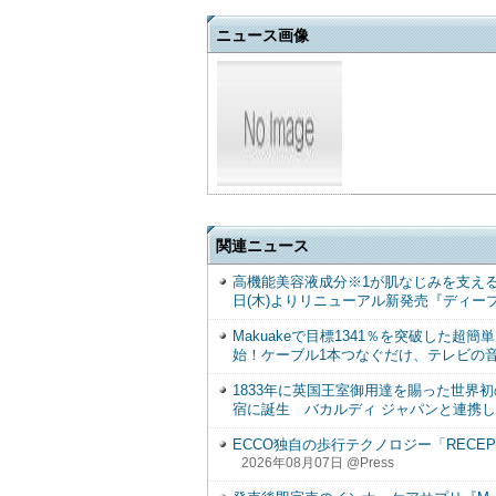
ニュース画像
関連ニュース
高機能美容液成分※1が肌なじみを支える
日(木)よりリニューアル新発売『ディー
Makuakeで目標1341％を突破した超簡
始！ケーブル1本つなぐだけ、テレビの
1833年に英国王室御用達を賜った世界
宿に誕生 バカルディ ジャパンと連携した
ECCO独自の歩行テクノロジー「RECEPT
2026年08月07日 @Press