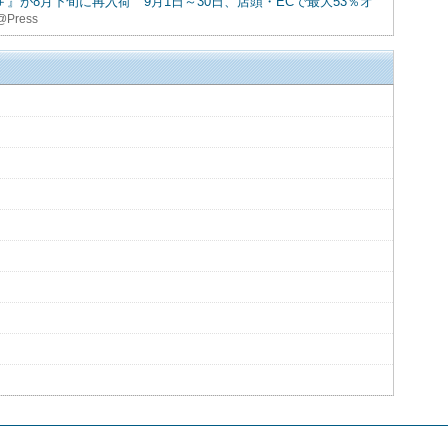
』が8月下旬に再入荷 9月1日～30日、店頭・ECで最大53％オ
Press