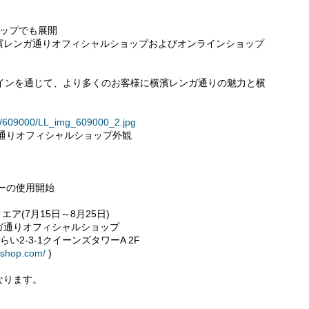
ョップでも展開
濱レンガ通りオフィシャルショップおよびオンラインショップ
ザインを通じて、より多くのお客様に横濱レンガ通りの魅力と横
ses/609000/LL_img_609000_2.jpg
通りオフィシャルショップ外観
ーの使用開始
クエア(7月15日～8月25日)
ガ通りオフィシャルショップ
らい2-3-1クイーンズタワーA 2F
nshop.com/
)
なります。