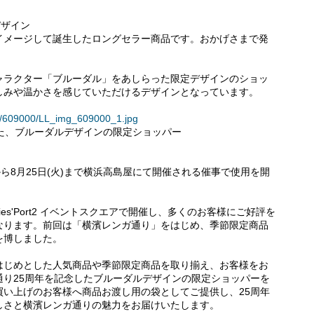
デザイン
イメージして誕生したロングセラー商品です。おかげさまで発
ャラクター「ブルーダル」をあしらった限定デザインのショッ
しみや温かさを感じていただけるデザインとなっています。
ses/609000/LL_img_609000_1.jpg
た、ブルーダルデザインの限定ショッパー
)から8月25日(火)まで横浜高島屋にて開催される催事で使用を開
dies'Port2 イベントスクエアで開催し、多くのお客様にご好評を
なります。前回は「横濱レンガ通り」をはじめ、季節限定商品
を博しました。
はじめとした人気商品や季節限定商品を取り揃え、お客様をお
通り25周年を記念したブルーダルデザインの限定ショッパーを
買い上げのお客様へ商品お渡し用の袋としてご提供し、25周年
しさと横濱レンガ通りの魅力をお届けいたします。