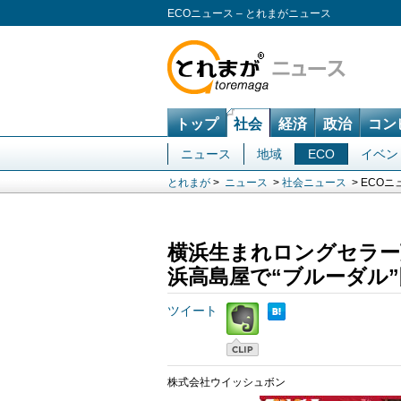
ECOニュース – とれまがニュース
トップ
社会
経済
政治
コン
ニュース
地域
ECO
イベン
とれまが
>
ニュース
>
社会ニュース
> ECOニ
横浜生まれロングセラー
浜高島屋で“ブルーダル
ツイート
株式会社ウイッシュボン