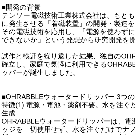
■開発の背景
テンソー電磁技術工業株式会社は、もと
に発生させる「着磁装置」の開発・製造
その電磁技術を応用し、「電源を使わず
できないか」という発想から研究開発を
試作と検証を繰り返した結果、独自のOHRAB
確立し、家庭で気軽に利用できるOHRAB
ッパーが誕生しました。
■OHRABBLEウォータードリッパー 3つ
特徴(1) 電源・電池・薬剤不要。水を注
生成
OHRABBLEウォータードリッパーは、
ッジを一切使用せず、水を注ぐだけでナ