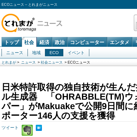
ECOニュース – とれまがニュース
トップ
社会
経済
政治
コンピューター
エンタメ
ニュース
地域
ECO
イベント
とれまが
>
ニュース
>
社会ニュース
> ECOニュース
日米特許取得の独自技術が生んだ
ル生成器 「OHRABBLE(TM
パー」がMakuakeで公開9日間に
ポーター146人の支援を獲得
ツイート