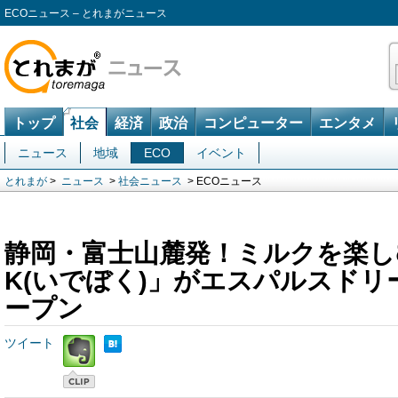
ECOニュース – とれまがニュース
トップ
社会
経済
政治
コンピューター
エンタメ
ニュース
地域
ECO
イベント
とれまが
>
ニュース
>
社会ニュース
> ECOニュース
静岡・富士山麓発！ミルクを楽しむ
K(いでぼく)」がエスパルスド
ープン
ツイート