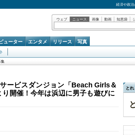
経済や政治
ウェブ
ニュース
画像
動画
知恵袋
ピューター
エンタメ
リリース
写真
ト
募集
ビスダンジョン「Beach Girls＆
とれ
）より開催！今年は浜辺に男子も遊びに