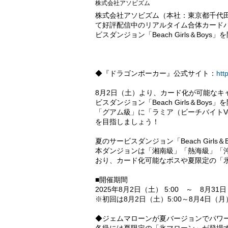
株式会社アソビズム
株式会社アソビズム（本社：東京都千代田区、代
て好評配信中のリアルタイム合体カードバ
ビスダンジョン「Beach Girls＆Boy
◆『ドラゴンポーカー』公式サイト：
htt
8月2日（土）より、カード化が可能な
ビスダンジョン「Beach Girls＆Boys
「グアム級」に「ラミア（ビーチバイトV
を目指しましょう！
夏のサービスダンジョン「Beach Girls＆
本ダンジョンは「湘南級」「熱海級」「
おり、カード化可能なボスや夏限定の「
■開催期間
2025年8月2日（土） 5:00 ～ 8月
※初回は8月2日（土）5:00～8月4日（月
◆ジェムマローンが夏バージョンでパワ