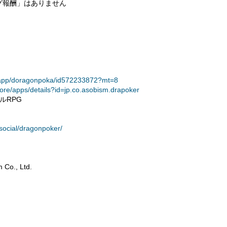
グ報酬」はありません
jp/app/doragonpoka/id572233872?mt=8
tore/apps/details?id=jp.co.asobism.drapoker
ルRPG
social/dragonpoker/
., Ltd.