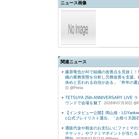
ニュース画像
関連ニュース
藤原竜也がAIで組織の改善点を見抜く！SKY
織の業務実態を分析し労務改善を支援。
休めと言われる自信がある」「昨年の夏
日 @Press
TETSUYA 25th ANNIVERSAR
ウンドで会場を魅了
2026年07月30日 @P
【インタビュー公開】岡山発・LGYankees
c公式プレイリスト選出、「お祭り天国
通販代金や税金のお支払いにファミマの
チケット』やファミマポイントが当たる！
開始
2026年07月27日 @Press