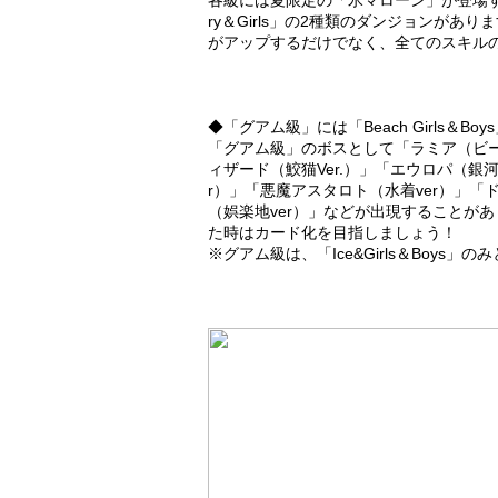
各級には夏限定の「氷マローン」が登場する「
ry＆Girls」の2種類のダンジョンがありま
がアップするだけでなく、全てのスキル
◆「グアム級」には「Beach Girls＆Bo
「グアム級」のボスとして「ラミア（ビー
ィザード（鮫猫Ver.）」「エウロパ（銀河
r）」「悪魔アスタロト（水着ver）」「
（娯楽地ver）」などが出現することが
た時はカード化を目指しましょう！
※グアム級は、「Ice&Girls＆Boys」の