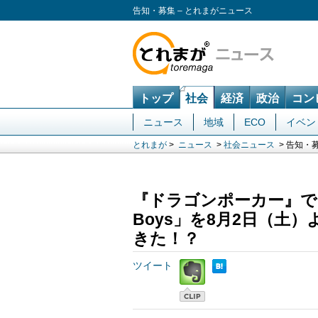
告知・募集 – とれまがニュース
トップ
社会
経済
政治
コン
ニュース
地域
ECO
イベン
とれまが
>
ニュース
>
社会ニュース
> 告知・
『ドラゴンポーカー』でサー
Boys」を8月2日（土
きた！？
ツイート