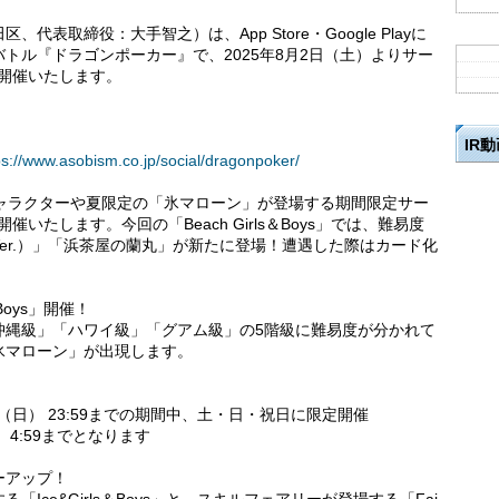
表取締役：大手智之）は、App Store・Google Playに
トル『ドラゴンポーカー』で、2025年8月2日（土）よりサー
s」を開催いたします。
IR
ps://www.asobism.co.jp/social/dragonpoker/
キャラクターや夏限定の「氷マローン」が登場する期間限定サー
」を開催いたします。今回の「Beach Girls＆Boys」では、難易度
er.）」「浜茶屋の蘭丸」が新たに登場！遭遇した際はカード化
Boys」開催！
沖縄級」「ハワイ級」「グアム級」の5階級に難易度が分かれて
氷マローン」が出現します。
31日（日） 23:59までの期間中、土・日・祝日に限定開催
）4:59までとなります
ーアップ！