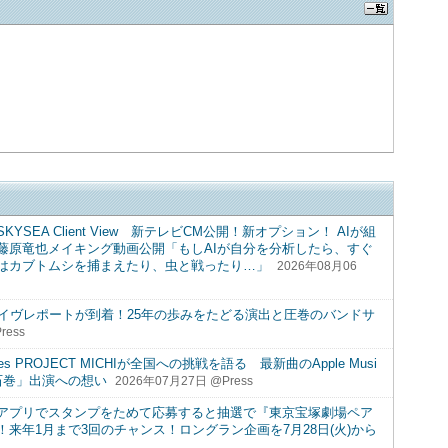
SEA Client View 新テレビCM公開！新オプション！ AIが組
藤原竜也メイキング動画公開「もしAIが自分を分析したら、すぐ
はカブトムシを捕まえたり、虫と戦ったり…」
2026年08月06
Y LIVE ライヴレポートが到着！25年の歩みをたどる演出と圧巻のバンドサ
ress
 PROJECT MICHIが全国への挑戦を語る 最新曲のApple Musi
石巻」出演への想い
2026年07月27日 @Press
アプリでスタンプをためて応募すると抽選で『東京宝塚劇場ペア
来年1月まで3回のチャンス！ロングラン企画を7月28日(火)から