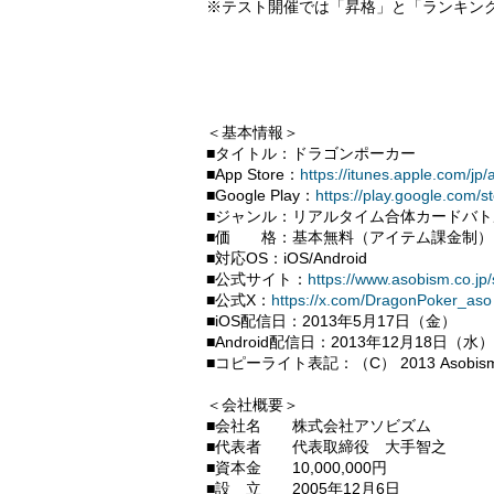
※テスト開催では「昇格」と「ランキン
＜基本情報＞
■タイトル：ドラゴンポーカー
■App Store：
https://itunes.apple.com/
■Google Play：
https://play.google.com/s
■ジャンル：リアルタイム合体カードバト
■価 格：基本無料（アイテム課金制）
■対応OS：iOS/Android
■公式サイト：
https://www.asobism.co.jp/
■公式X：
https://x.com/DragonPoker_aso
■iOS配信日：2013年5月17日（金）
■Android配信日：2013年12月18日（水）
■コピーライト表記：（C） 2013 Asobism Co
＜会社概要＞
■会社名 株式会社アソビズム
■代表者 代表取締役 大手智之
■資本金 10,000,000円
■設 立 2005年12月6日