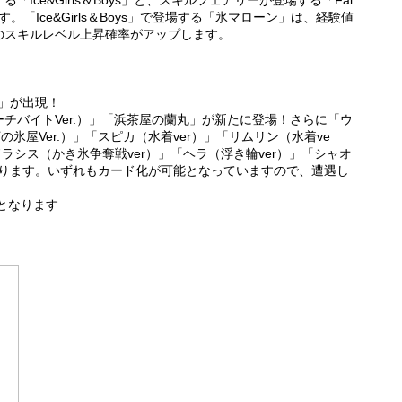
Ice&Girls＆Boys」と、スキルフェアリーが登場する「Fai
す。「Ice&Girls＆Boys」で登場する「氷マローン」は、経験値
のスキルレベル上昇確率がアップします。
ys」が出現！
チバイトVer.）」「浜茶屋の蘭丸」が新たに登場！さらに「ウ
の氷屋Ver.）」「スピカ（水着ver）」「リムリン（水着ve
ドラシス（かき氷争奪戦ver）」「ヘラ（浮き輪ver）」「シャオ
あります。いずれもカード化が可能となっていますので、遭遇し
みとなります