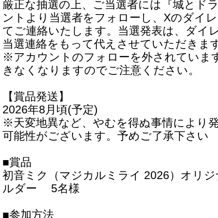
厳正な抽選の上、ご当選者には『城とド
ントより当選者をフォローし、Xのダイ
てご連絡いたします。当選発表は、ダイ
当選連絡をもって代えさせていただきま
※アカウントのフォローを外されていま
きなくなりますのでご注意ください。
【賞品発送】
2026年8月頃(予定)
※天変地異など、やむを得ぬ事情により
可能性がございます。予めご了承下さい
■賞品
初音ミク（マジカルミライ 2026）オリ
ルダー 5名様
■参加方法