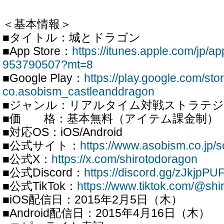
＜基本情報＞
■タイトル：城とドラゴン
■App Store：
https://itunes.apple.com/jp/a
953790507?mt=8
■Google Play：
https://play.google.com/sto
co.asobism_castleanddragon
■ジャンル：リアルタイム対戦ストラテジ
■価 格：基本無料（アイテム課金制）
■対応OS：iOS/Android
■公式サイト：
https://www.asobism.co.jp/so
■公式X：
https://x.com/shirotodoragon
■公式Discord：
https://discord.gg/zJkjpP
■公式TikTok：
https://www.tiktok.com/@shir
■iOS配信日：2015年2月5日（木）
■Android配信日：2015年4月16日（木）