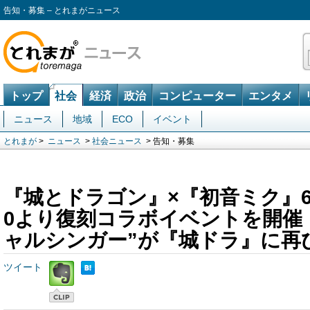
告知・募集 – とれまがニュース
トップ
社会
経済
政治
コンピューター
エンタメ
ニュース
地域
ECO
イベント
とれまが
>
ニュース
>
社会ニュース
> 告知・募集
『城とドラゴン』×『初音ミク』6月1
0より復刻コラボイベントを開催
ャルシンガー”が『城ドラ』に再
ツイート