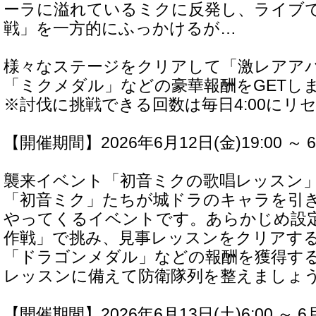
ーラに溢れているミクに反発し、ライブ
戦」を一方的にふっかけるが…
様々なステージをクリアして「激レアア
「ミクメダル」などの豪華報酬をGETし
※討伐に挑戦できる回数は毎日4:00にリ
【開催期間】2026年6月12日(金)19:00 ～ 6
襲来イベント「初音ミクの歌唱レッスン
「初音ミク」たちが城ドラのキャラを引
やってくるイベントです。あらかじめ設
作戦」で挑み、見事レッスンをクリアす
「ドラゴンメダル」などの報酬を獲得す
レッスンに備えて防衛隊列を整えましょ
【開催期間】2026年6月13日(土)6:00 ～ 6月