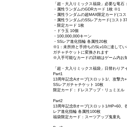
「超・大入りミックス福袋」必要な竜石：
・属性ランダムのGDRカード 1枚 ※1
・属性ランダムの超MAX限定カード(コスト4
・属性ランダムのSSレアカード(コスト37
・限定カード 1枚
・ドラ玉 10個
・100,000,000キーン
・SSレア進化指輪 各属性20枚
※1：未所持と手持ちのSLv10に達して
ガチャチケットに変換されます
※入手可能なカードの詳細はゲーム内お
「超・大入りミックス福袋」日替わりア
Part1
13周年記念Aオーブ(スロット1/、攻撃力
SSレアガチャチケット 10枚
限定カード：ドレスアップ・リュミエル
Part2
13周年記念Bオーブ(スロット1/HP+6
レア進化指輪 各属性100枚
福袋限定カード：スーツアップ鬼童丸