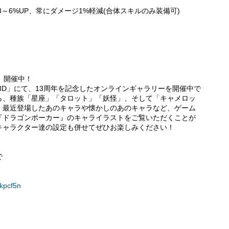
力3～6%UP、常にダメージ1%軽減(合体スキルのみ装備可)
」開催中！
3D」にて、13周年を記念したオンラインギャラリーを開催中で
ら、種族「星座」「タロット」「妖怪」、そして「キャメロッ
！最近登場したあのキャラや懐かしのあのキャラなど、ゲーム
『ドラゴンポーカー』のキャライラストをご覧いただくことが
キャラクター達の設定も併せてぜひお楽しみください！
で
Ekpcf5n