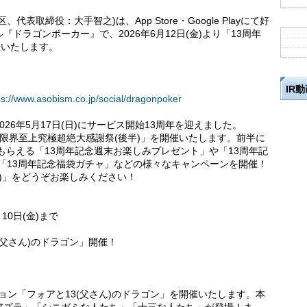
取締役：大手智之)は、App Store・Google Playにて好
ドラゴンポーカー』で、2026年6月12日(金)より「13周年
催いたします。
IR
ps://www.asobism.co.jp/social/dragonpoker
26年5月17日(日)にサービス開始13周年を迎えました。
周年限界至上究極超絶大感謝祭(後半)」を開催いたします。前半に
もらえる「13周年記念週末お楽しみプレゼント」や「13周年記
、「13周年記念福袋ガチャ」などの様々なキャンペーンを開催！
半)」をどうぞお楽しみください！
月10日(金)まで
(父さん)のドラゴン」開催！
ジョン「フォアと13(父さん)のドラゴン」を開催いたします。本