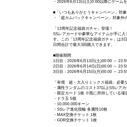
・2026年6月13日(土)0:00以降にゲ
■「いつもありがとうキャンペーン」対
・「超カムバックキャンペーン」対象外
「13周年記念福袋ガチャ」登場！
SSレアカードや豪華なアイテムが手に入
す。この「13周年記念福袋ガチャ」は3
日間合計で最大3回購入できます。
■開催期間
1日目：2026年6月13日(土)00:00 ～ 23:
2日目：2026年6月14日(日)00:00 ～ 23:
3日目：2026年6月15日(月)00:00 ～ 23:
「有償 超・大入りミックス福袋」必要な
・属性ランダムのコスト37以上SSレアカ
・限定カード 1枚 ※既に所持している場
・ドラ玉 5個
・10,000,000キーン
・SSレア進化指輪 各属性10枚
・MAX交換チケット 1枚
・GDR交換チケット 1枚