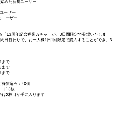
ームを始めた新規ユーザー
象ユーザー
のユーザー
る「13周年記念福袋ガチャ」が、3日間限定で登場いたしま
日間日替わりで、お一人様1日1回限定で購入することができ、3
59まで
59まで
59まで
有償竜石：40個
ード 3枚
合は2枚目が手に入ります