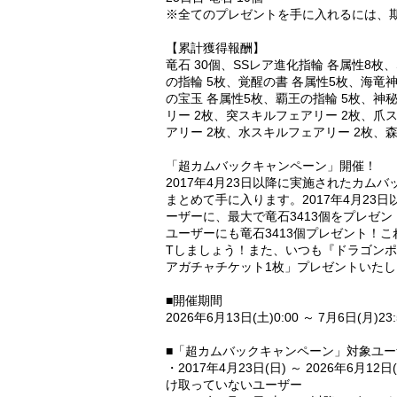
※全てのプレゼントを手に入れるには、期
【累計獲得報酬】
竜石 30個、SSレア進化指輪 各属性8枚
の指輪 5枚、覚醒の書 各属性5枚、海竜
の宝玉 各属性5枚、覇王の指輪 5枚、神
リー 2枚、突スキルフェアリー 2枚、爪
アリー 2枚、水スキルフェアリー 2枚、
「超カムバックキャンペーン」開催！
2017年4月23日以降に実施されたカ
まとめて手に入ります。2017年4月2
ーザーに、最大で竜石3413個をプレゼン
ユーザーにも竜石3413個プレゼント！
Tしましょう！また、いつも『ドラゴンポ
アガチャチケット1枚」プレゼントいたし
■開催期間
2026年6月13日(土)0:00 ～ 7月6日(月)23
■「超カムバックキャンペーン」対象ユー
・2017年4月23日(日) ～ 2026年6
け取っていないユーザー