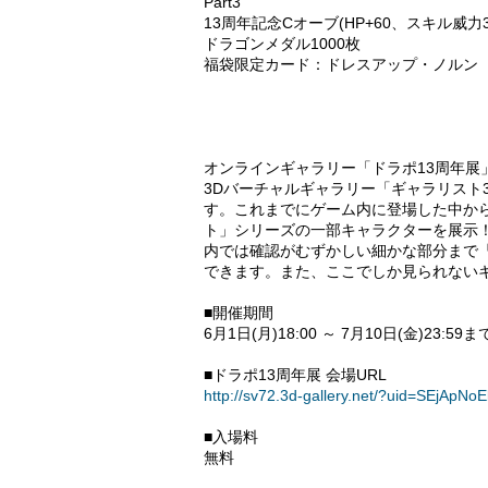
Part3
13周年記念Cオーブ(HP+60、スキル威
ドラゴンメダル1000枚
福袋限定カード：ドレスアップ・ノルン
オンラインギャラリー「ドラポ13周年展
3Dバーチャルギャラリー「ギャラリスト
す。これまでにゲーム内に登場した中か
ト」シリーズの一部キャラクターを展示
内では確認がむずかしい細かな部分まで
できます。また、ここでしか見られない
■開催期間
6月1日(月)18:00 ～ 7月10日(金)23:59ま
■ドラポ13周年展 会場URL
http://sv72.3d-gallery.net/?uid=SEjApNo
■入場料
無料