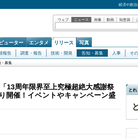
経済や政治
ウェブ
ニュース
画像
動画
知恵袋
ピューター
エンタメ
リリース
写真
績報告
調査・報告
技術・開発
告知・募集
人事
そ
知・募集
「13周年限界至上究極超絶大感謝祭
とれ
金)より開催！イベントやキャンペーン盛