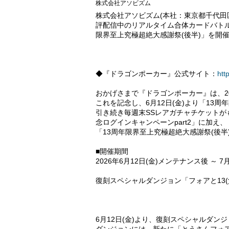
株式会社アソビズム
株式会社アソビズム(本社：東京都千代田区、代表
評配信中のリアルタイム合体カードバトル『
限界至上究極超絶大感謝祭(後半)」を開
◆『ドラゴンポーカー』公式サイト：
htt
おかげさまで『ドラゴンポーカー』は、20
これを記念し、6月12日(金)より「13
引き続き毎週末SSレアガチャチケットが
念ログインキャンペーンpart2」に加え
「13周年限界至上究極超絶大感謝祭(後
■開催期間
2026年6月12日(金)メンテナンス後 ～ 7
復刻スペシャルダンジョン「フォアと13
6月12日(金)より、復刻スペシャルダン