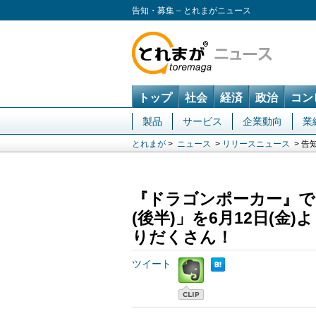
告知・募集 – とれまがニュース
トップ
社会
経済
政治
コン
製品
サービス
企業動向
業
とれまが
>
ニュース
>
リリースニュース
> 告
『ドラゴンポーカー』で
(後半)」を6月12日(
りだくさん！
ツイート