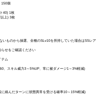
150個
0) 1枚
以上) 3枚
いないものから抽選、全種のSLv10を所持していた場合はSSレア
知らせをご確認ください
イテム
+60、スキル威力3～5%UP、常に被ダメージ1～3%軽減)
0、役に絡んだターンに状態異常を受ける確率10～15%軽減)