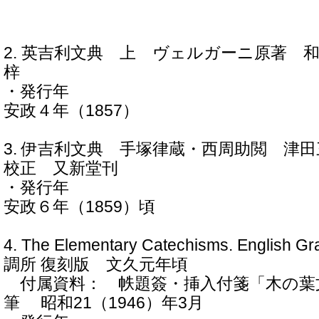
2. 英吉利文典 上 ヴェルガーニ原著 
梓
・発行年
安政４年（1857）
3. 伊吉利文典 手塚律蔵・西周助閲 津
校正 又新堂刊
・発行年
安政６年（1859）頃
4. The Elementary Catechisms. English
調所 復刻版 文久元年頃
付属資料： 帙題簽・挿入付箋「木の葉
筆 昭和21（1946）年3月