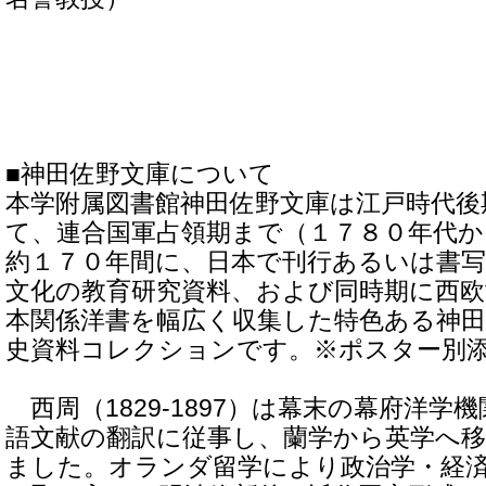
■神田佐野文庫について
本学附属図書館神田佐野文庫は江戸時代後
て、連合国軍占領期まで（１７８０年代か
約１７０年間に、日本で刊行あるいは書
文化の教育研究資料、および同時期に西
本関係洋書を幅広く収集した特色ある神田
史資料コレクションです。※ポスター別
西周（1829-1897）は幕末の幕府洋学
語文献の翻訳に従事し、蘭学から英学へ
ました。オランダ留学により政治学・経