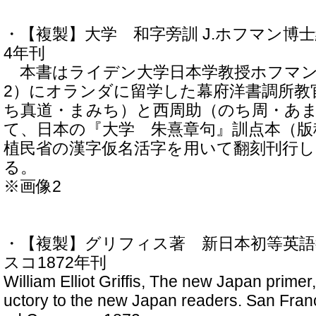
・【複製】大学 和字旁訓 J.ホフマン博士
4年刊
本書はライデン大学日本学教授ホフマンが
2）にオランダに留学した幕府洋書調所教
ち真道・まみち）と西周助（のち周・あ
て、日本の『大学 朱熹章句』訓点本（版
植民省の漢字仮名活字を用いて翻刻刊行し
る。
※画像2
・【複製】グリフィス著 新日本初等英
スコ1872年刊
William Elliot Griffis, The new Japan primer
uctory to the new Japan readers. San Franc