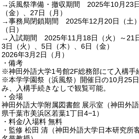
→浜風祭準備・撤収期間 2025年10月23
（金）、27日（月）
→事務局閉鎖期間 2025年12月20日（土）
（日）
→入試期間 2025年11月18日（火）～21
3日（火）、5日（木）、6日（金）
2026年3月2日（月）
・備考
※神田外語大学1号館2F総務部にて入構
※本学学園祭（浜風祭）開催日の10月25日(
み、入構手続きなしで観覧可能。
・会場
神田外語大学附属図書館 展示室（神田外語
県千葉市美浜区若葉1丁目4−1）
・料金/入場料 無料
・監修 松田 清（神田外語大学日本研究所
名誉教授）