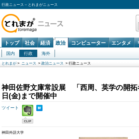
行政ニュース – とれまがニュース
トップ
社会
経済
政治
コンピューター
エンタメ
国内
行政
海外
とれまが
>
ニュース
>
政治ニュース
> 行政ニュース
神田佐野文庫常設展 「西周、英学の開拓者」
日(金)まで開催中
ツイート
神田外語大学