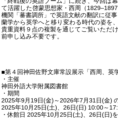
「終戦後の英語ブーム」に続き、今回は
て活躍した啓蒙思想家・西周（1829–18
機関「蕃書調所」で英語文献の翻訳に従
蘭学から英学へと移り変わる時代の姿を
貴重資料９点の複製を通じてご覧いただ
前申し込み不要です。
■第４回神田佐野文庫常設展示「西周、英
・主催
神田外語大学附属図書館
・期間
2025年9月19日(金)～2026年7月31日(金) の
2025年10月25日(土)、26日(日) 10:00～17:
・休館日 2025年10月25日(土)、26日(日