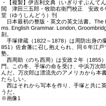
・【複製】伊吉利文典（いぎりすぶんてん
閲 津田三五郎・牧助右衛門校正 安政６年
堂（ゆうしんどう
日本最初の整版・英文の英文法書。The Elemen
ms. English Grammar. London, Groombri
刻。
手塚律蔵（1822～1878）は周防出身の
851）佐倉藩に召し抱えられ、同６年江
塾。
西周助（のち西周）は安政２年（1855）
門。この冬、手塚の命を受け、中浜万次
んだ。万次郎は漂流先のアメリカから本
たらしい。
西はそれから写本を作り、手塚と共に英
うだ。
※画像1