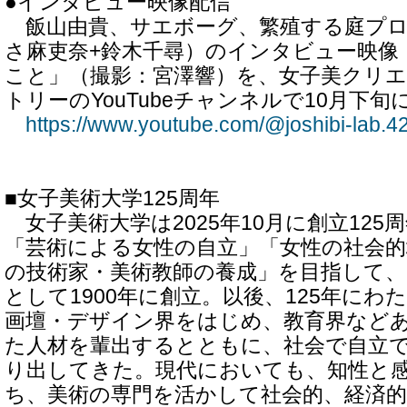
●インタビュー映像配信
飯山由貴、サエボーグ、繁殖する庭プロ
さ麻吏奈+鈴木千尋）のインタビュー映像
こと」（撮影：宮澤響）を、女子美クリ
トリーのYouTubeチャンネルで10月下
https://www.youtube.com/@joshibi-lab.4
■女子美術大学125周年
女子美術大学は2025年10月に創立125
「芸術による女性の自立」「女性の社会的
の技術家・美術教師の養成」を目指して、
として1900年に創立。以後、125年に
画壇・デザイン界をはじめ、教育界など
た人材を輩出するとともに、社会で自立
り出してきた。現代においても、知性と
ち、美術の専門を活かして社会的、経済