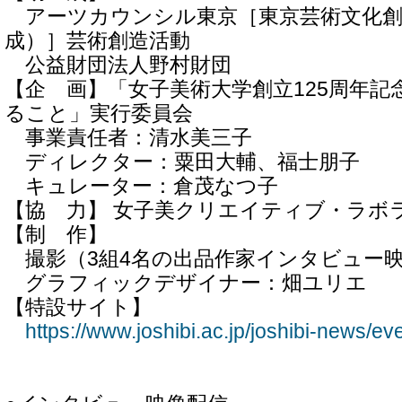
アーツカウンシル東京［東京芸術文化創
成）］芸術創造活動
公益財団法人野村財団
【企 画】「女子美術大学創立125周年記
ること」実行委員会
事業責任者：清水美三子
ディレクター：粟田大輔、福士朋子
キュレーター：倉茂なつ子
【協 力】 女子美クリエイティブ・ラボ
【制 作】
撮影（3組4名の出品作家インタビュー
グラフィックデザイナー：畑ユリエ
【特設サイト】
https://www.joshibi.ac.jp/joshibi-news/ev