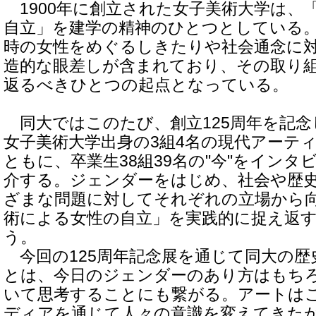
1900年に創立された女子美術大学は、
自立」を建学の精神のひとつとしている
時の女性をめぐるしきたりや社会通念に
造的な眼差しが含まれており、その取り
返るべきひとつの起点となっている。
同大ではこのたび、創立125周年を記念
女子美術大学出身の3組4名の現代アーテ
ともに、卒業生38組39名の"今"をイン
介する。ジェンダーをはじめ、社会や歴
ざまな問題に対してそれぞれの立場から
術による女性の自立」を実践的に捉え返
う。
今回の125周年記念展を通じて同大の歴
とは、今日のジェンダーのあり方はもち
いて思考することにも繋がる。アートは
ディアを通じて人々の意識を変えてきた