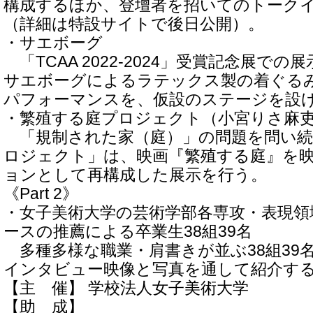
構成するほか、登壇者を招いてのトーク
（詳細は特設サイトで後日公開）。
・サエボーグ
「TCAA 2022-2024」受賞記念展で
サエボーグによるラテックス製の着ぐる
パフォーマンスを、仮設のステージを設
・繁殖する庭プロジェクト（小宮りさ麻吏
「規制された家（庭）」の問題を問い続
ロジェクト」は、映画『繁殖する庭』を
ョンとして再構成した展示を行う。
《Part 2》
・女子美術大学の芸術学部各専攻・表現領
ースの推薦による卒業生38組39名
多種多様な職業・肩書きが並ぶ38組39名
インタビュー映像と写真を通して紹介す
【主 催】 学校法人女子美術大学
【助 成】