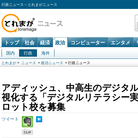
行政ニュース – とれまがニュース
トップ
社会
経済
政治
コンピューター
エンタメ
国内
行政
海外
とれまが
>
ニュース
>
政治ニュース
> 行政ニュース
アディッシュ、中高生のデジタ
視化する「デジタルリテラシー
ロット校を募集
ツイート