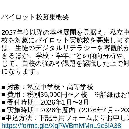
パイロット校募集概要
2027年度以降の本格展開を見据え、私立
校を対象にパイロット実施校を募集しま
は、生徒のデジタルリテラシーを客観的
きるほか、学校・学年ごとの傾向分析や
じて、自校の強みや課題を認識した上で
になります。
■ 対象：私立中学校・高等学校
■ 費用：税別35,000円〜／校 ※詳細
■ 受付時期：2026年1月〜3月
■ 実施時期：2026年度内（2026年4月～2
■申込方法：下記専用フォームよりお申し
https://forms.gle/XqPWBmMMnL9c6iA38