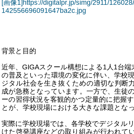
[画像1]https://digitalpr.jp/simg/2911/1260
142556696091647ba2c.jpg
背景と目的
近年、GIGAスクール構想による1人1台端
の普及といった環境の変化に伴い、学校
ジタル社会を生き抜くための適切な判断
成が急務となっています。一方で、生徒
ーの習得状況を客観的かつ定量的に把握
とが、学校現場における大きな課題とな
実際に学校現場では、各学校でデジタル
けた啓発講座などの取り組みが行われて