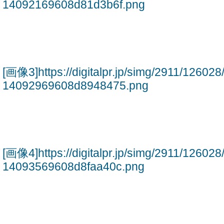
14092169608d81d3b6f.png
[画像3]https://digitalpr.jp/simg/2911/1260
14092969608d8948475.png
[画像4]https://digitalpr.jp/simg/2911/1260
14093569608d8faa40c.png