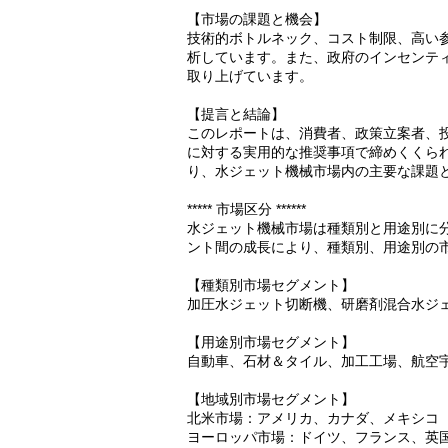
【市場の課題と機会】
技術的ボトルネック、コスト制限、高い
析しています。また、政府のインセンテ
取り上げています。
【提言と結論】
このレポートは、消費者、政策立案者、
に対する実用的な推奨事項で締めくくら
り、水ジェット機械市場内の主要な課題
***** 市場区分 ******
水ジェット機械市場は種類別と用途別に分類
ント間の成長により、種類別、用途別の
【種類別市場セグメント】
加圧水ジェット切断機、研磨剤混合水ジ
【用途別市場セグメント】
自動車、石材＆タイル、加工工場、航空
【地域別市場セグメント】
北米市場：アメリカ、カナダ、メキシコ
ヨーロッパ市場：ドイツ、フランス、英