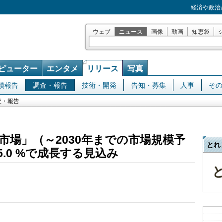
経済や政治
ウェブ
ニュース
画像
動画
知恵袋
ピューター
エンタメ
リリース
写真
績報告
調査・報告
技術・開発
告知・募集
人事
そ
査・報告
市場」（～2030年までの市場規模予
とれ
.0 %で成長する見込み