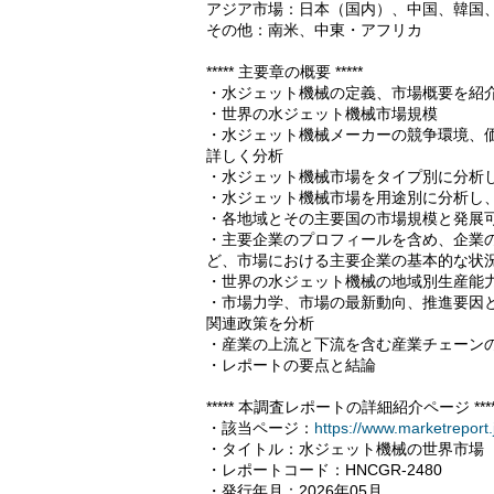
アジア市場：日本（国内）、中国、韓国
その他：南米、中東・アフリカ
***** 主要章の概要 *****
・水ジェット機械の定義、市場概要を紹
・世界の水ジェット機械市場規模
・水ジェット機械メーカーの競争環境、
詳しく分析
・水ジェット機械市場をタイプ別に分析
・水ジェット機械市場を用途別に分析し
・各地域とその主要国の市場規模と発展
・主要企業のプロフィールを含め、企業
ど、市場における主要企業の基本的な状
・世界の水ジェット機械の地域別生産能
・市場力学、市場の最新動向、推進要因
関連政策を分析
・産業の上流と下流を含む産業チェーン
・レポートの要点と結論
***** 本調査レポートの詳細紹介ページ ****
・該当ページ：
https://www.marketreport
・タイトル：水ジェット機械の世界市場（
・レポートコード：HNCGR-2480
・発行年月：2026年05月