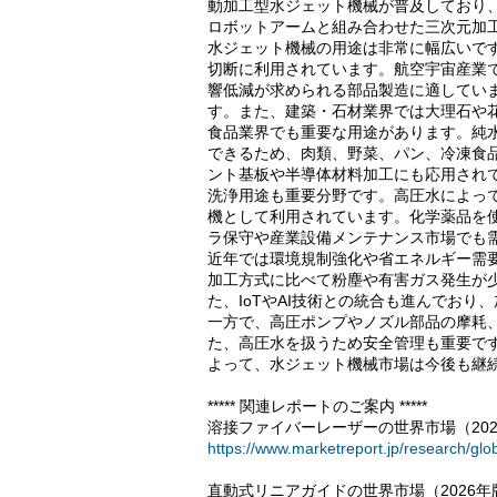
動加工型水ジェット機械が普及しており
ロボットアームと組み合わせた三次元加
水ジェット機械の用途は非常に幅広いで
切断に利用されています。航空宇宙産業
響低減が求められる部品製造に適してい
す。また、建築・石材業界では大理石や
食品業界でも重要な用途があります。純
できるため、肉類、野菜、パン、冷凍食
ント基板や半導体材料加工にも応用され
洗浄用途も重要分野です。高圧水によっ
機として利用されています。化学薬品を
ラ保守や産業設備メンテナンス市場でも
近年では環境規制強化や省エネルギー需
加工方式に比べて粉塵や有害ガス発生が
た、IoTやAI技術との統合も進んでお
一方で、高圧ポンプやノズル部品の摩耗
た、高圧水を扱うため安全管理も重要で
よって、水ジェット機械市場は今後も継
***** 関連レポートのご案内 *****
溶接ファイバーレーザーの世界市場（202
https://www.marketreport.jp/research/glo
直動式リニアガイドの世界市場（2026年