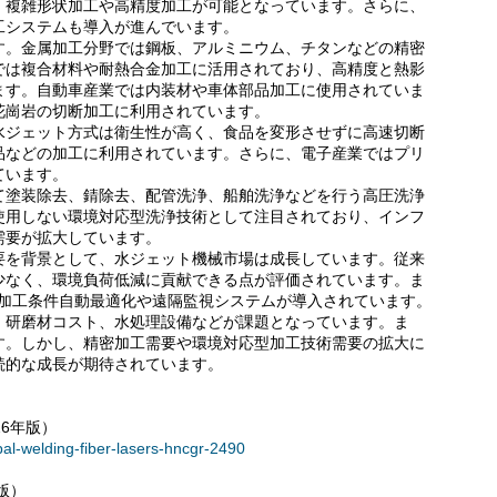
、複雑形状加工や高精度加工が可能となっています。さらに、
工システムも導入が進んでいます。
す。金属加工分野では鋼板、アルミニウム、チタンなどの精密
では複合材料や耐熱合金加工に活用されており、高精度と熱影
ます。自動車産業では内装材や車体部品加工に使用されていま
花崗岩の切断加工に利用されています。
水ジェット方式は衛生性が高く、食品を変形させずに高速切断
品などの加工に利用されています。さらに、電子産業ではプリ
ています。
て塗装除去、錆除去、配管洗浄、船舶洗浄などを行う高圧洗浄
使用しない環境対応型洗浄技術として注目されており、インフ
需要が拡大しています。
要を背景として、水ジェット機械市場は成長しています。従来
少なく、環境負荷低減に貢献できる点が評価されています。ま
り、加工条件自動最適化や遠隔監視システムが導入されています。
、研磨材コスト、水処理設備などが課題となっています。ま
す。しかし、精密加工需要や環境対応型加工技術需要の拡大に
続的な成長が期待されています。
6年版）
bal-welding-fiber-lasers-hncgr-2490
版）