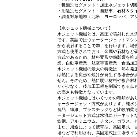
・種類別セグメント：加圧水ジェット切
・用途別セグメント：自動車、石材＆タ
・調査対象地域：北米、ヨーロッパ、ア
【水ジェット機械について】
水ジェット機械とは、高圧で噴射した水
です。英語ではウォータージェットマシ
から噴射することで加工を行います。場
方式も使用されており、金属や石材など
方式であるため、材料変形や熱影響を抑
業、自動車産業、航空宇宙産業、食品加
水ジェット機械の最大の特徴は、熱を発
は熱による変形や焼けが発生する場合が
せん。そのため、熱に弱い材料や複合材
リが少なく、後加工工程を削減できる点
の高さも特徴となっています。
水ジェット機械にはいくつかの種類があ
ォータージェット方式があります。純水
食品、繊維、プラスチックなど比較的柔
ータージェット方式は水流にガーネット
鉄鋼、アルミニウム、チタン、ガラス、
また、用途によって携帯型、高固定式、
場などで利用され、高固定式は工場ライ