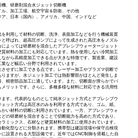
断機、研磨剤混合水ジェット切断機
イル、加工工場、航空宇宙＆防衛、その他
ジア、日本（国内）、アメリカ、中国、インドなど
流を利用して材料の切断、洗浄、表面加工などを行う機械装置
ンと呼ばれ、超高圧ポンプによって生成された高圧水をノズル
合によっては研磨材を混合したアブレシブウォータージェット
硬質材料の加工にも対応しています。熱を使用しない冷間加工
えながら高精度加工できる点が大きな特徴です。製造業、建設
工業など幅広い分野で利用されています。
生させずに加工できる点です。レーザー加工やプラズマ切断で
ありますが、水ジェット加工では熱影響部がほとんど発生しま
料、精密部品加工に適しています。また、切断面が滑らかでバ
もメリットです。さらに、多種多様な材料に対応できる汎用性
ります。代表的なものとして純水ジェット方式とアブレシブウ
ジェット方式は高圧水のみを利用する方式であり、ゴム、紙、
らかい材料の切断に利用されています。一方、アブレシブウォ
などの研磨材を混合することで切断能力を高めた方式であり、
セラミックス、石材など硬質材料の加工に使用されています。
自動化型などに分類されます。携帯型は建設現場や保守点検現
ンに設置される大型設備です。近年ではCNC制御を搭載した自