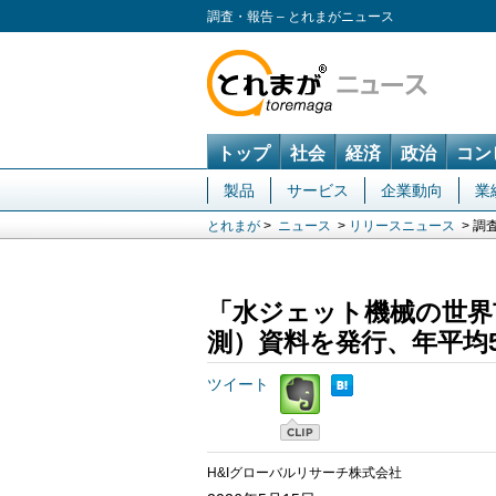
調査・報告 – とれまがニュース
トップ
社会
経済
政治
コン
製品
サービス
企業動向
業
とれまが
>
ニュース
>
リリースニュース
> 調
「水ジェット機械の世界
測）資料を発行、年平均5
ツイート
H&Iグローバルリサーチ株式会社