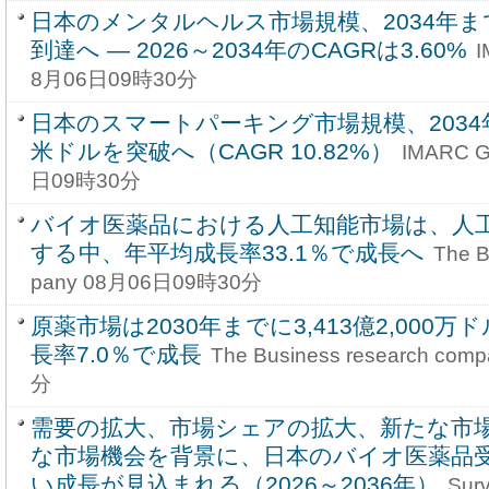
日本のメンタルヘルス市場規模、2034年ま
到達へ ― 2026～2034年のCAGRは3.60%
I
8月06日09時30分
日本のスマートパーキング市場規模、2034年
米ドルを突破へ（CAGR 10.82%）
IMARC Gr
日09時30分
バイオ医薬品における人工知能市場は、人
する中、年平均成長率33.1％で成長へ
The B
pany 08月06日09時30分
原薬市場は2030年までに3,413億2,000
長率7.0％で成長
The Business research co
分
需要の拡大、市場シェアの拡大、新たな市
な市場機会を背景に、日本のバイオ医薬品
い成長が見込まれる（2026～2036年）
Sur