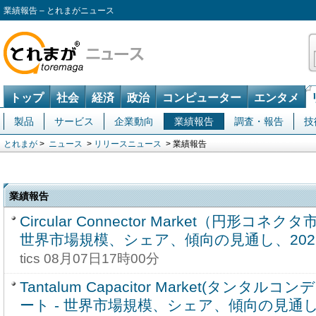
業績報告 – とれまがニュース
トップ
社会
経済
政治
コンピューター
エンタメ
製品
サービス
企業動向
業績報告
調査・報告
技
とれまが
>
ニュース
>
リリースニュース
> 業績報告
業績報告
Circular Connector Market（円形コ
世界市場規模、シェア、傾向の見通し、2026-
tics 08月07日17時00分
Tantalum Capacitor Market(タンタ
ート - 世界市場規模、シェア、傾向の見通し、2