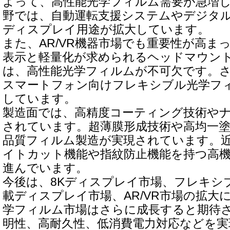
よって、高性能光学フィルム需要が急増
野では、自動運転支援システムやデジタ
ディスプレイ用途が拡大しています。
また、AR/VR機器市場でも重要性が高ま
表示と軽量化が求められるヘッドマウン
は、高性能光学フィルムが不可欠です。
スマートフォン向けフレキシブル光学フ
しています。
製造面では、高精度コーティング技術や
されています。超薄膜形成技術や高均一
品質フィルム製造が実現されています。
イトカット機能や指紋防止機能を持つ高
進んでいます。
今後は、8Kディスプレイ市場、フレキシブ
載ディスプレイ市場、AR/VR市場の拡大に
学フィルム市場はさらに成長すると期待
明性、高耐久性、低消費電力対応などを実