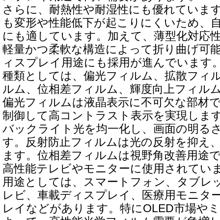
さらに、耐熱性や耐湿性にも優れていま
も変形や性能低下が起こりにくいため、
にも適しています。加えて、薄型化対応
軽量かつ柔軟な構造によって折り曲げ可
ィスプレイ用途にも採用が進んでいます
種類としては、偏光フィルム、拡散フィ
ルム、位相差フィルム、輝度向上フィル
偏光フィルムは液晶表示に不可欠な部材
制御して高コントラスト表示を実現しま
バックライト光を均一化し、画面の明る
す。反射防止フィルムは光の反射を抑え
ます。位相差フィルムは視野角改善用途
高性能テレビやモニターに使用されてい
用途としては、スマートフォン、タブレッ
レビ、車載ディスプレイ、医療用モニタ
レイなどがあります。特にOLED市場やミ