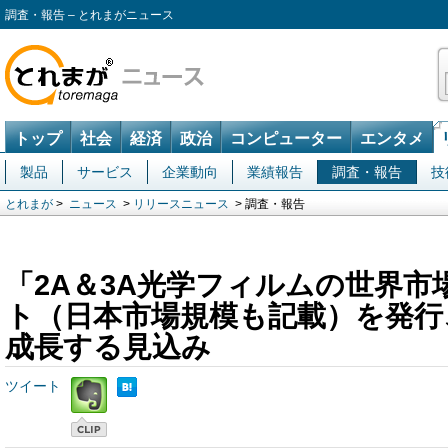
調査・報告 – とれまがニュース
トップ
社会
経済
政治
コンピューター
エンタメ
製品
サービス
企業動向
業績報告
調査・報告
技
とれまが
>
ニュース
>
リリースニュース
> 調査・報告
「2A＆3A光学フィルムの世界市
ト（日本市場規模も記載）を発行、
成長する見込み
ツイート