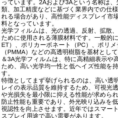
っています。2Aおよび3Aという名称は
類、加工精度などに基づく業界内での仕
れる場合があり、高性能ディスプレイ市
料となっています。
光学フィルムは、光の透過、反射、拡散
ために使用される薄膜材料です。一般的に
ET）、ポリカーボネート（PC）、ポリ
（PMMA）などの高透明樹脂を基材として
＆3A光学フィルムは、特に高精細表示や
ため、高い光学均一性と低ヘイズ性能を
す。
特徴としてまず挙げられるのは、高い透
レイの表示品質を維持するため、可視光
や光損失を最小限に抑える性能が求めら
防止性能も重要であり、外光映り込みを
視認性を向上させます。近年ではスマー
スプレイ用途で高い需要があります。