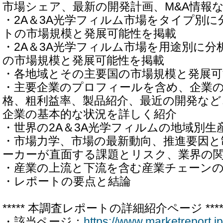
市場シェア、最新の開発計画、M&A情報
・2A＆3A光学フィルム市場をタイプ別
トの市場規模と発展可能性を掲載
・2A＆3A光学フィルム市場を用途別に
の市場規模と発展可能性を掲載
・各地域とその主要国の市場規模と発展可
・主要企業のプロフィールを含め、企業
格、粗利益率、製品紹介、最近の開発など
企業の基本的な状況を詳しく紹介
・世界の2A＆3A光学フィルムの地域別生
・市場力学、市場の最新動向、推進要因と
ーカーが直面する課題とリスク、業界の
・産業の上流と下流を含む産業チェーン
・レポートの要点と結論
***** 本調査レポートの詳細紹介ページ ****
・該当ページ：
https://www.marketreport.j