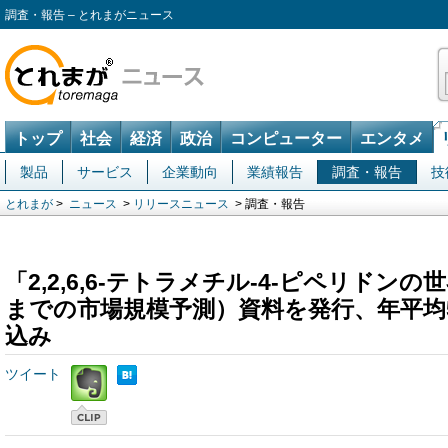
調査・報告 – とれまがニュース
トップ
社会
経済
政治
コンピューター
エンタメ
製品
サービス
企業動向
業績報告
調査・報告
技
とれまが
>
ニュース
>
リリースニュース
> 調査・報告
「2,2,6,6-テトラメチル-4-ピペリドンの
までの市場規模予測）資料を発行、年平均5
込み
ツイート