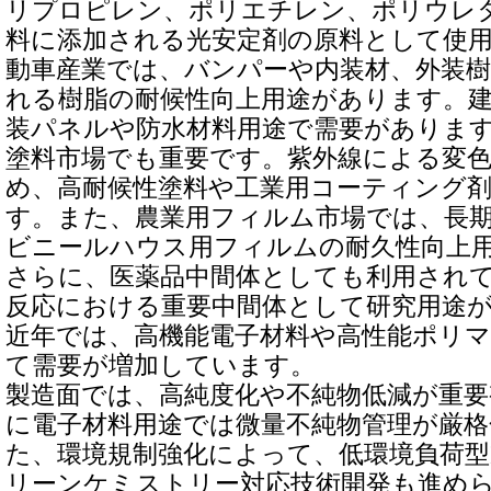
リプロピレン、ポリエチレン、ポリウレ
料に添加される光安定剤の原料として使
動車産業では、バンパーや内装材、外装
れる樹脂の耐候性向上用途があります。
装パネルや防水材料用途で需要がありま
塗料市場でも重要です。紫外線による変
め、高耐候性塗料や工業用コーティング
す。また、農業用フィルム市場では、長
ビニールハウス用フィルムの耐久性向上
さらに、医薬品中間体としても利用され
反応における重要中間体として研究用途
近年では、高機能電子材料や高性能ポリ
て需要が増加しています。
製造面では、高純度化や不純物低減が重
に電子材料用途では微量不純物管理が厳
た、環境規制強化によって、低環境負荷
リーンケミストリー対応技術開発も進め