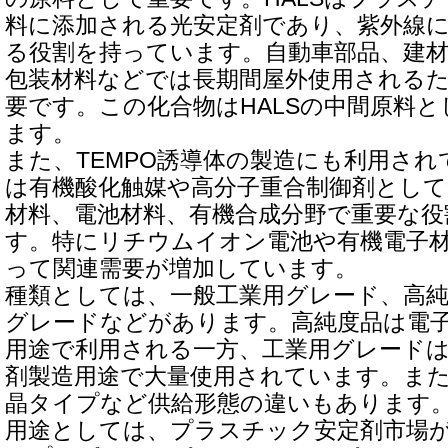
料に添加される光安定剤であり、紫外線
る役割を持っています。自動車部品、建
包装材料などでは長期間屋外使用される
要です。この化合物はHALSの中間原料
ます。
また、TEMPO誘導体の製造にも利用され
は有機酸化触媒や高分子重合制御剤とし
材料、電池材料、有機合成分野で重要な役
す。特にリチウムイオン電池や有機電子
って関連需要が増加しています。
種類としては、一般工業用グレード、高
グレードなどがあります。高純度品は電
用途で利用される一方、工業用グレード
剤製造用途で大量使用されています。ま
晶タイプなど供給形態の違いもあります
用途としては、プラスチック安定剤市場