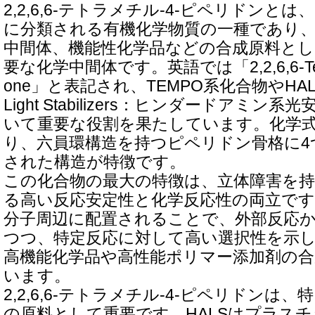
2,2,6,6-テトラメチル-4-ピペリドンと
に分類される有機化学物質の一種であり
中間体、機能性化学品などの合成原料と
要な化学中間体です。英語では「2,2,6,6-Tetrame
one」と表記され、TEMPO系化合物やHALS（H
Light Stabilizers：ヒンダードアミ
いて重要な役割を果たしています。化学式は
り、六員環構造を持つピペリドン骨格に4
された構造が特徴です。
この化合物の最大の特徴は、立体障害を
る高い反応安定性と化学反応性の両立です
分子周辺に配置されることで、外部反応
つつ、特定反応に対して高い選択性を示
高機能化学品や高性能ポリマー添加剤の
います。
2,2,6,6-テトラメチル-4-ピペリドンは、
の原料として重要です。HALSはプラス