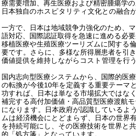
療需要増加、再生医療および精密腫瘍学の
日本独自のホスピタリティ文化との融合
一方で、日本は地域競争力強化のため、
語対応、国際認証取得を急速に進める必
移植医療や生殖医療ツーリズムに関する
要です。さらに、多様な所得層患者を引
価値提供を維持しながらコスト管理を行
国内志向型医療システムから、国際的医
の転換が今後10年を定義する重要テーマ
功すれば、日本は単なる市場拡大ではな
補完する高付加価値・高品質型医療渡航
になります。日本政府が認識しているよ
ムは経済機会にとどまらず、日本の世界
を持続可能にし、その医療技術を世界と
的「処方箋」となっています。