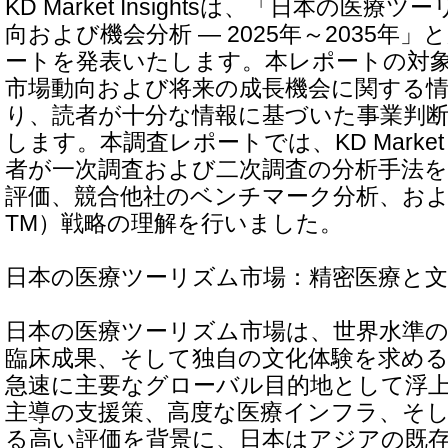
KD Market Insightsは、「日本の医
向および機会分析 ― 2025年～2035年
ートを発表いたします。本レポートの対
市場動向および将来の成長機会に関する
り、読者が十分な情報に基づいた事業判
します。本調査レポートでは、KD Market I
者が一次調査および二次調査の分析手法を
評価、競合他社のベンチマーク分析、およびGo-
TM）戦略の理解を行いました。
日本の医療ツーリズム市場：精密医療と文
日本の医療ツーリズム市場は、世界水準
臨床成果、そして独自の文化体験を求め
急速に主要なグローバル目的地として浮
主導の支援策、高度な医療インフラ、そ
る高い評価を背景に、日本はアジアの既