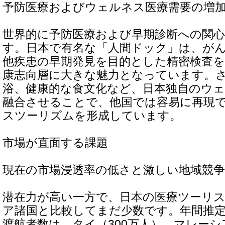
予防医療およびウェルネス医療需要の増
世界的に予防医療および早期診断への関
す。日本で有名な「人間ドック」は、が
他疾患の早期発見を目的とした精密検査
康志向層に大きな魅力となっています。
浴、健康的な食文化など、日本独自のウ
融合させることで、他国では容易に再現
スツーリズムを形成しています。
市場が直面する課題
現在の市場浸透率の低さと激しい地域競争
潜在力が高い一方で、日本の医療ツーリ
ア諸国と比較してまだ少数です。年間推定
渡航者数は、タイ（300万人）、マレーシ