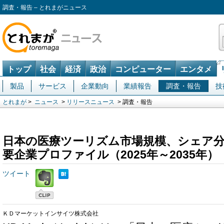
調査・報告 – とれまがニュース
トップ
社会
経済
政治
コンピューター
エンタメ
製品
サービス
企業動向
業績報告
調査・報告
技
とれまが
>
ニュース
>
リリースニュース
> 調査・報告
日本の医療ツーリズム市場規模、シェア
要企業プロファイル（2025年～2035年）
ツイート
ＫＤマーケットインサイツ株式会社