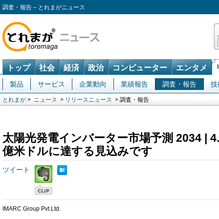
調査・報告 – とれまがニュース
トップ
社会
経済
政治
コンピューター
エンタメ
製品
サービス
企業動向
業績報告
調査・報告
技
とれまが
>
ニュース
>
リリースニュース
> 調査・報告
太陽光発電インバーター市場予測 2034 | 4.
億米ドルに達する見込みです
ツイート
IMARC Group Pvt.Ltd.