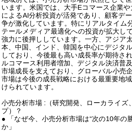
います。米国では、大手Eコマース企業や
によるAI分析投資が活発であり、顧客デ
争が激化しています。特にリアルタイム
テールメディア最適化への投資が拡大し
強力に後押ししています。一方、アジア
本、中国、インド、韓国を中心にデジタ
しており、今後最も高い成長率が期待さ
ルコマース利用者増加、デジタル決済普
市場成長を支えており、グローバル小売
市場は今後の成長戦略における最重要地
けられています。
小売分析市場 :（研究開発、ローカライズ
プ）？
● 「なぜ今、小売分析市場は“次の10年の
か」