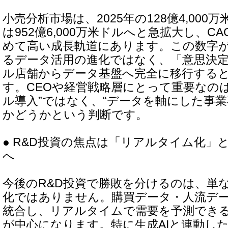
小売分析市場は、2025年の128億4,000万
は952億6,000万米ドルへと急拡大し、CAG
めて高い成長軌道にあります。この数字
るデータ活用の進化ではなく、「意思決
ル店舗からデータ基盤へ完全に移行する
す。CEOや経営戦略層にとって重要なの
ル導入”ではなく、“データを軸にした事業
かどうかという判断です。
● R&D投資の焦点は「リアルタイム化」
へ
今後のR&D投資で勝敗を分けるのは、単な
化ではありません。購買データ・人流デ
統合し、リアルタイムで需要を予測でき
が中心になります。特に生成AIと連動し