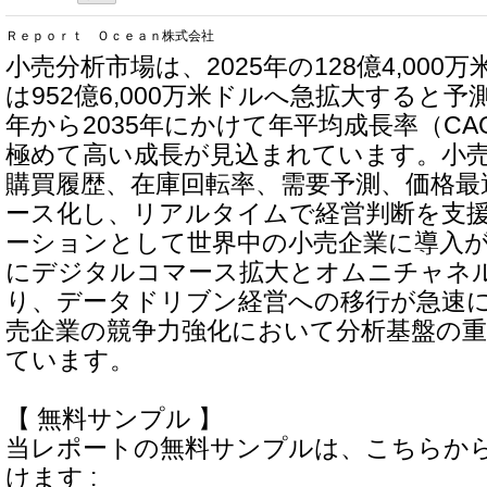
Ｒｅｐｏｒｔ Ｏｃｅａｎ株式会社
小売分析市場は、2025年の128億4,000万
は952億6,000万米ドルへ急拡大すると予
年から2035年にかけて年平均成長率（CAG
極めて高い成長が見込まれています。小
購買履歴、在庫回転率、需要予測、価格最
ース化し、リアルタイムで経営判断を支
ーションとして世界中の小売企業に導入
にデジタルコマース拡大とオムニチャネ
り、データドリブン経営への移行が急速
売企業の競争力強化において分析基盤の
ています。
【 無料サンプル 】
当レポートの無料サンプルは、こちらか
けます :