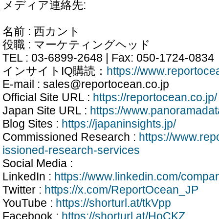
メディア連絡先:
名前 : 西カント
役職 : マーケティングヘッド
TEL : 03-6899-2648 | Fax: 050-1724-0834
インサイトIQ購読：
https://www.reportocea
E-mail : sales@reportocean.co.jp
Official Site URL :
https://reportocean.co.jp/
Japan Site URL :
https://www.panoramadata
Blog Sites :
https://japaninsights.jp/
Commissioned Research :
https://www.re
issioned-research-services
Social Media :
LinkedIn :
https://www.linkedin.com/compa
Twitter :
https://x.com/ReportOcean_JP
YouTube :
https://shorturl.at/tkVpp
Facebook :
https://shorturl.at/HoCKZ