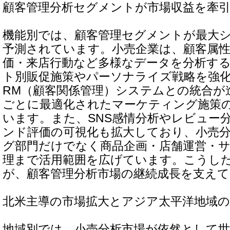
顧客管理分析セグメントが市場収益を牽
機能別では、顧客管理セグメントが最大
予測されています。小売企業は、顧客属性
価・来店行動など多様なデータを分析す
ト別販促施策やパーソナライズ戦略を強
RM（顧客関係管理）システムとの統合が
ごとに最適化されたマーケティング施策
います。また、SNS感情分析やレビュー
ンド評価の可視化も拡大しており、小売
グ部門だけでなく商品企画・店舗運営・
理まで活用範囲を広げています。こうし
が、顧客管理分析市場の継続成長を支え
北米主導の市場拡大とアジア太平洋地域の
地域別では、小売分析市場が依然として