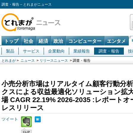
調査・報告 – とれまがニュース
トップ
社会
経済
政治
コンピューター
エンタメ
製品
サービス
企業動向
業績報告
調査・報告
技
とれまが
>
ニュース
>
リリースニュース
> 調査・報告
小売分析市場はリアルタイム顧客行動分
クスによる収益最適化ソリューション拡
場 CAGR 22.19% 2026-2035 :レ
レスリリース
ツイート