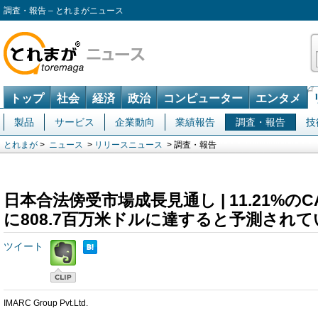
調査・報告 – とれまがニュース
トップ
社会
経済
政治
コンピューター
エンタメ
製品
サービス
企業動向
業績報告
調査・報告
技
とれまが
>
ニュース
>
リリースニュース
> 調査・報告
日本合法傍受市場成長見通し | 11.21%のC
に808.7百万米ドルに達すると予測され
ツイート
IMARC Group Pvt.Ltd.