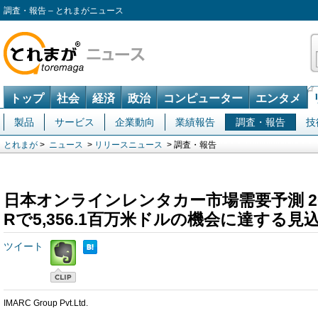
調査・報告 – とれまがニュース
トップ
社会
経済
政治
コンピューター
エンタメ
製品
サービス
企業動向
業績報告
調査・報告
技
とれまが
>
ニュース
>
リリースニュース
> 調査・報告
日本オンラインレンタカー市場需要予測 2034 
Rで5,356.1百万米ドルの機会に達する見
ツイート
IMARC Group Pvt.Ltd.