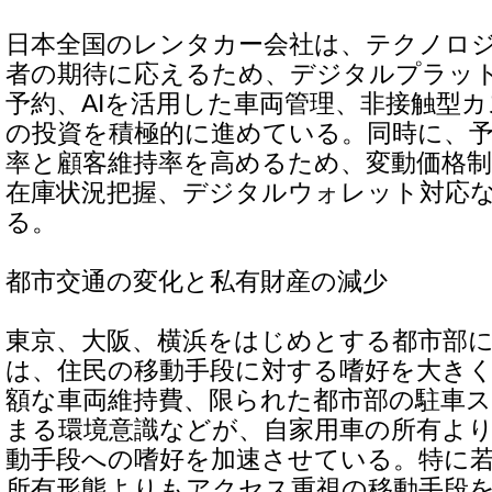
日本全国のレンタカー会社は、テクノロ
者の期待に応えるため、デジタルプラッ
予約、AIを活用した車両管理、非接触型
の投資を積極的に進めている。同時に、
率と顧客維持率を高めるため、変動価格
在庫状況把握、デジタルウォレット対応
る。
都市交通の変化と私有財産の減少
東京、大阪、横浜をはじめとする都市部
は、住民の移動手段に対する嗜好を大き
額な車両維持費、限られた都市部の駐車
まる環境意識などが、自家用車の所有よ
動手段への嗜好を加速させている。特に
所有形態よりもアクセス重視の移動手段