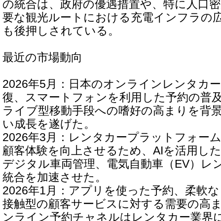
の統合は、政府の優遇措置や、特に人口密
要な観光ルートにおける充電インフラの
も後押しされている。
最近の市場動向
2026年5月：日本のオンラインレンタカ
復、スマートフォンを利用した予約の普
ライブ型移動手段への嗜好の高まりを背
い成長を遂げた。
2026年3月：レンタカープラットフォー
顧客体験を向上させるため、AIを活用し
デジタル車両管理、電気自動車（EV）レ
統合を加速させた。
2026年1月：アプリを使った予約、柔軟
接触型の顧客サービスに対する需要の高
ンライン予約チャネルはレンタカー業界