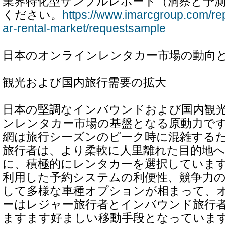
業界特化型サンプルレポート（洞察と予
ください。
https://www.imarcgroup.com/rep
ar-rental-market/requestsample
日本のオンラインレンタカー市場の動向
観光および国内旅行需要の拡大
日本の堅調なインバウンドおよび国内観
ンレンタカー市場の基盤となる原動力で
網は旅行シーズンのピーク時に混雑する
旅行者は、より柔軟に人里離れた目的地
に、積極的にレンタカーを選択していま
利用した予約システムの利便性、競争力
して多様な車種オプションが相まって、
ーはレジャー旅行者とインバウンド旅行
ますます好ましい移動手段となっていま