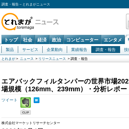
調査・報告 – とれまがニュース
トップ
社会
経済
政治
コンピューター
エンタメ
製品
サービス
企業動向
業績報告
調査・報告
技
とれまが
>
ニュース
>
リリースニュース
> 調査・報告
エアバックフィルタンパーの世界市場20
場規模（126mm、239mm）・分析レポ
ツイート
株式会社マーケットリサーチセンター