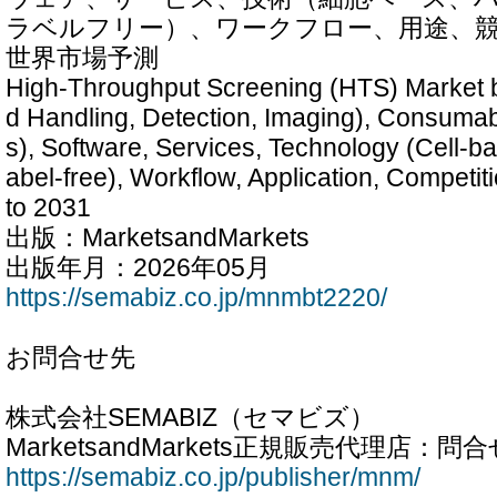
ラベルフリー）、ワークフロー、用途、競争 
世界市場予測
High-Throughput Screening (HTS) Market b
d Handling, Detection, Imaging), Consumab
s), Software, Services, Technology (Cell-b
abel-free), Workflow, Application, Competit
to 2031
出版：MarketsandMarkets
出版年月：2026年05月
https://semabiz.co.jp/mnmbt2220/
お問合せ先
株式会社SEMABIZ（セマビズ）
MarketsandMarkets正規販売代理店：
https://semabiz.co.jp/publisher/mnm/