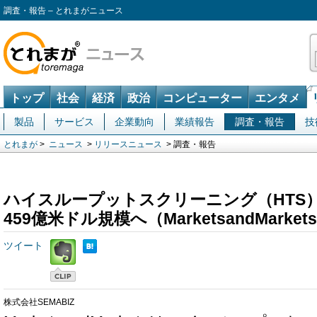
調査・報告 – とれまがニュース
トップ
社会
経済
政治
コンピューター
エンタメ
製品
サービス
企業動向
業績報告
調査・報告
技
とれまが
>
ニュース
>
リリースニュース
> 調査・報告
ハイスループットスクリーニング（HTS）
459億米ドル規模へ（MarketsandMarke
ツイート
株式会社SEMABIZ