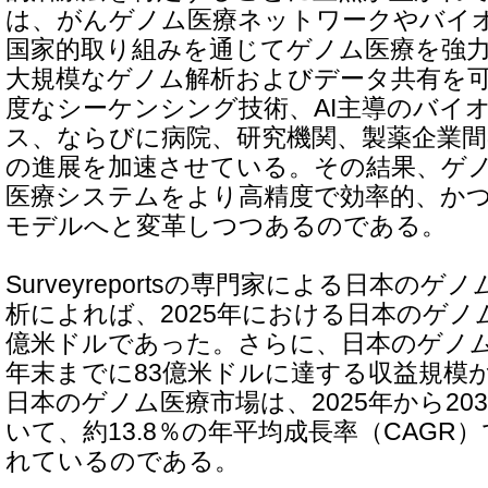
は、がんゲノム医療ネットワークやバイ
国家的取り組みを通じてゲノム医療を強
大規模なゲノム解析およびデータ共有を
度なシーケンシング技術、AI主導のバイ
ス、ならびに病院、研究機関、製薬企業間
の進展を加速させている。その結果、ゲ
医療システムをより高精度で効率的、か
モデルへと変革しつつあるのである。
Surveyreportsの専門家による日本の
析によれば、2025年における日本のゲノ
億米ドルであった。さらに、日本のゲノム医
年末までに83億米ドルに達する収益規模
日本のゲノム医療市場は、2025年から20
いて、約13.8％の年平均成長率（CAGR
れているのである。