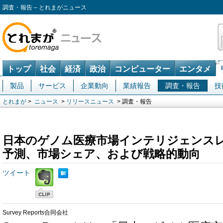
調査・報告 – とれまがニュース
トップ
社会
経済
政治
コンピューター
エンタメ
製品
サービス
企業動向
業績報告
調査・報告
技
とれまが
>
ニュース
>
リリースニュース
> 調査・報告
日本のゲノム医療市場インテリジェンスレポ
予測、市場シェア、および戦略的動向
ツイート
Survey Reports合同会社