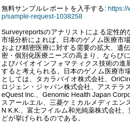
無料サンプルレポートを入手する:
https:/
p/sample-request-1038258
Surveyreportsのアナリストによる定
市場分析によれば、日本のゲノム医療市
および精密医療に対する需要の拡大、遺伝
密・個別化医療ニーズの高まり、ならび
よびバイオインフォマティクス技術の進
すると考えられる。日本のゲノム医療市
としては、タカラバイオ株式会社、OriCiro 
ロジェン・ジャパン株式会社、アステラス
eQuest Inc.、Genomic Health Japan C
スアールエル、三菱ケミカルメディエンス株
N K.K.、富士フイルム和光純薬株式会社
どが挙げられるのである。