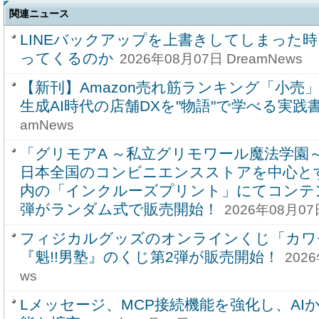
関連ニュース
LINEバックアップを上書きしてしまった
ってくるのか
2026年08月07日 DreamNews
【新刊】Amazon売れ筋ランキング「小売
生成AI時代の店舗DXを"物語"で学べる実践
amNews
「グリモアA ～私立グリモワール魔法学園～
日本全国のコンビニエンスストアを中心と
内の「インクルーズプリント」にてコンテ
弾がランダム式で販売開始！
2026年08月07
フィジカルグッズのオンラインくじ「カワ
『魁!!男塾』のくじ第2弾が販売開始！
202
ws
Lメッセージ、MCP接続機能を強化し、AI