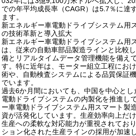
032年には3億9,100万米ドルへ拡大し、20
での年平均成長率（CAGR）は5.7％に
ます。
新エネルギー車電動ドライブシステム用
の技術革新と導入拡大
新エネルギー車電動ドライブシステム用
は、従来の自動車部品製造ラインと比較
備とリアルタイムデータ管理機能を備え
す。特に近年は、モーター組立工程にお
術や、自動検査システムによる品質保証
でいます。
過去6か月間においても、中国を中心とし
電動ドライブシステムの内製化を推進し
ー車電動ドライブシステム用スマート製
資が活発化しています。生産効率向上だ
生産への柔軟な対応能力が重視されてお
ション化された生産ラインの採用が加速