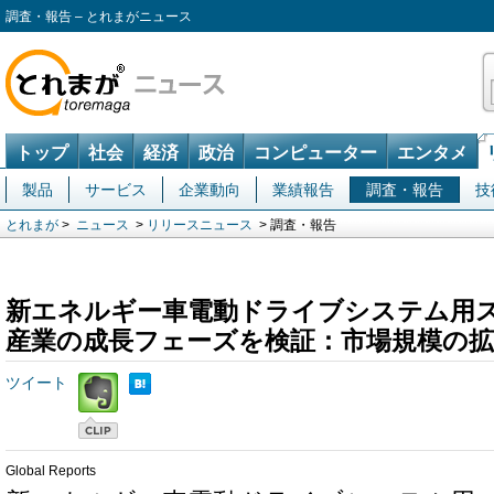
調査・報告 – とれまがニュース
トップ
社会
経済
政治
コンピューター
エンタメ
製品
サービス
企業動向
業績報告
調査・報告
技
とれまが
>
ニュース
>
リリースニュース
> 調査・報告
新エネルギー車電動ドライブシステム用
産業の成長フェーズを検証：市場規模の
ツイート
Global Reports