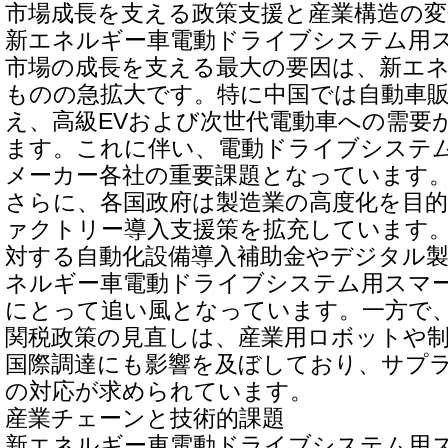
市場成長を支える政策支援と産業構造の変
新エネルギー車電動ドライブシステム用
市場の成長を支える最大の要因は、新エ
ものの急拡大です。特に中国では自動車
え、高級EVおよび次世代電動車への需要
ます。これに伴い、電動ドライブシステ
メーカー各社の重要課題となっています
さらに、各国政府は製造業の高度化を目
ァクトリー導入支援策を拡充しています
対する自動化設備導入補助金やデジタル
ネルギー車電動ドライブシステム用スマ
にとって追い風となっています。一方で、2
関税政策の見直しは、産業用ロボットや
国際調達にも影響を及ぼしており、サプ
の対応が求められています。
産業チェーンと技術的課題
新エネルギー車電動ドライブシステム用