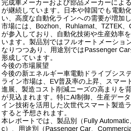
完成車メーカーおよび部品メーカーによ
が継続しています。日本や韓国でも電動
い、高度な自動化ラインへの需要が増加
市場には、Bozhon、Ruhlamat、TZTEK
が参入しており、自動化技術や生産効率
います。製品別ではフルオートメーショ
なりつつあり、用途別ではPassenger C
形成しています。
今後の市場展望
今後の新エネルギー車電動ドライブシス
ライン市場は、EV普及率の上昇、スマー
進展、製造コスト削減ニーズの高まりを
が見込まれます。特にAI制御、生産デー
イン技術を活用した次世代スマート製造
すると予想されます。
本レポートでは、製品別（Fully Automatic、S
c）、用途別（Passenger Car、Commercia