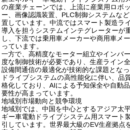
の産業チェーンでは、上流に産業用ロボ
ー、画像認識装置、PLC制御システムな
置しています。中流ではスマート製造ラ
導入を担うシステムインテグレーターが
し、下流では乗用車メーカーや商用車メ
っています。
一方で、高精度なモーター組立やインバ
度な制御技術が必要であり、生産ライン
設備間通信の最適化が技術的な課題とな
ドライブシステムの高性能化に伴い、品
格化しており、AIによる予知保全や自動
要性が高まっています。
地域別市場動向と競争環境
地域別では、中国を中心とするアジア太
ギー車電動ドライブシステム用スマート
引しています。世界最大級のEV生産拠点