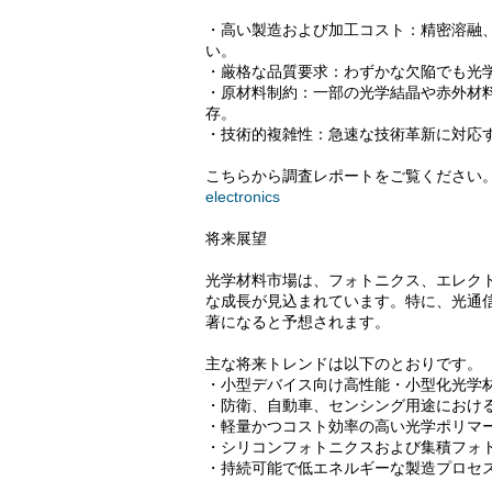
・高い製造および加工コスト：精密溶融
い。
・厳格な品質要求：わずかな欠陥でも光
・原材料制約：一部の光学結晶や赤外材
存。
・技術的複雑性：急速な技術革新に対応
こちらから調査レポートをご覧ください
electronics
将来展望
光学材料市場は、フォトニクス、エレクト
な成長が見込まれています。特に、光通
著になると予想されます。
主な将来トレンドは以下のとおりです。
・小型デバイス向け高性能・小型化光学
・防衛、自動車、センシング用途におけ
・軽量かつコスト効率の高い光学ポリマ
・シリコンフォトニクスおよび集積フォ
・持続可能で低エネルギーな製造プロセ