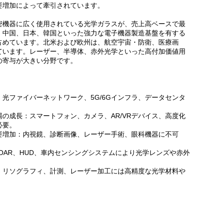
要増加によって牽引されています。
密機器に広く使用されている光学ガラスが、売上高ベースで最
、中国、日本、韓国といった強力な電子機器製造基盤を有する
占めています。北米および欧州は、航空宇宙・防衛、医療画
ています。レーザー、半導体、赤外光学といった高付加価値用
の寄与が大きい分野です。
光ファイバーネットワーク、5G/6Gインフラ、データセンタ
の成長：スマートフォン、カメラ、AR/VRデバイス、高度化
必要。
要増加：内視鏡、診断画像、レーザー手術、眼科機器に不可
iDAR、HUD、車内センシングシステムにより光学レンズや赤外
：リソグラフィ、計測、レーザー加工には高精度な光学材料や