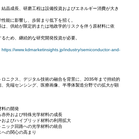
、結晶成長、研磨工程は設備投資およびエネルギー消費が大き
学性能に影響し、歩留まり低下を招く。
料は、供給が限定的または地政学的リスクを伴う原材料に依
するため、継続的な研究開発投資が必要。
。
https://www.kdmarketinsights.jp/industry/semiconductor-and-
ロニクス、デジタル技術の融合を背景に、2035年まで持続的
信、先端センシング、医療画像、半導体製造分野での拡大が顕
材料の開発
る赤外および特殊光学材料の成長
ーおよびハイブリッド材料の利用拡大
トニック回路への光学材料の統合
スへの関心の高まり