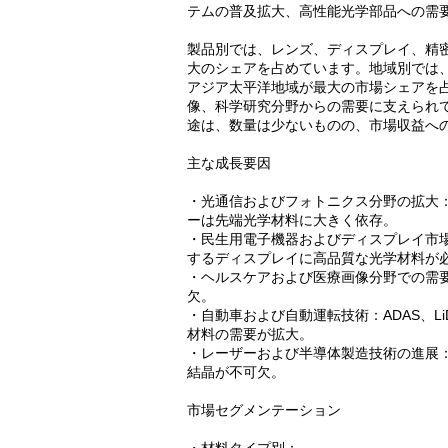
テムの普及拡大、高性能光学部品への需
製品別では、レンズ、ディスプレイ、精
大のシェアを占めています。地域別では
アジア太平洋地域が最大の市場シェアを
像、科学研究分野からの需要に支えられ
途は、数量は少ないものの、市場収益へ
主な成長要因
・光通信およびフォトニクス分野の拡大：
ーは先端光学材料に大きく依存。
・民生用電子機器およびディスプレイ市場
するディスプレイに高品質な光学材料が
・ヘルスケアおよび医療画像分野での需
欠。
・自動車および自動運転技術：ADAS、L
材料の需要が拡大。
・レーザーおよび半導体製造技術の進展
結晶が不可欠。
市場セグメンテーション