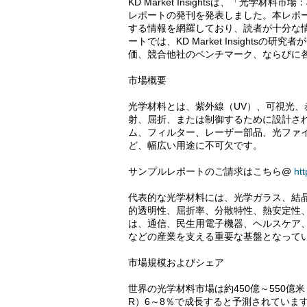
KD Market Insightsは、「光学材
レポートの発刊を発表しました。本レポ
する情報を網羅しており、読者が十分な
ートでは、KD Market Insight
価、競合他社のベンチマーク、ならびに各社の
市場概要
光学材料とは、紫外線（UV）、可視光、
射、屈折、または制御するために設計さ
ム、フィルター、レーザー部品、光ファ
ど、幅広い用途に不可欠です。
サンプルレポートのご請求はこちら@
ht
代表的な光学材料には、光学ガラス、結
的透明性、屈折率、分散特性、熱安定性
は、通信、民生用電子機器、ヘルスケア
などの産業を支える重要な基盤となって
市場規模およびシェア
世界の光学材料市場は約450億～550億
R）6～8％で成長すると予測されていま