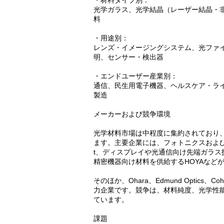
・材料タイプ別：
光学ガラス、光学結晶（レーザー結晶・
料
・用途別：
レンズ・イメージングシステム、光ファ
明、センサー・検出器
・エンドユーザー産業別：
通信、民生用電子機器、ヘルスケア・ラ
製造
メーカーおよび競争環境
光学材料市場は中程度に集約されており
ます。主要企業には、フォトニクスおよび
t、ディスプレイや光通信向け先端ガラス技
精密機器向け材料を供給するHOYAなど
そのほか、Ohara、Edmund Optics、Cohe
力企業です。競争は、材料純度、光学性
ています。
課題