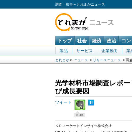
調査・報告 – とれまがニュース
トップ
社会
経済
政治
コン
製品
サービス
企業動向
業
とれまが
>
ニュース
>
リリースニュース
> 調
光学材料市場調査レポー
び成長要因
ツイート
ＫＤマーケットインサイツ株式会社