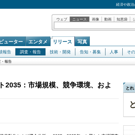
経済や政治
ウェブ
ニュース
画像
動画
知恵袋
ピューター
エンタメ
リリース
写真
績報告
調査・報告
技術・開発
告知・募集
人事
そ
査・報告
ト2035：市場規模、競争環境、およ
とれ