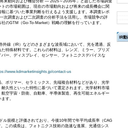
料市場：将来動向および機会分析 ― 2025～2035年」と題した市場調査
ートの市場範囲は、現在の市場動向および将来の成長機会に関
情報に基づいた事業判断を行えるよう支援します。本調査レポ
sの研究者が一次調査および二次調査の分析手法を活用し、市場競争の評
GTM（Go-To-Market）戦略の理解を行っています。
IR
赤外線（IR）などのさまざまな波長域において、光を透過、反
れた特殊材料です。これらの材料は、レンズ、ミラー、プリズ
イバー、ディスプレイ、センサー、フォトニクスデバイスな
tps://www.kdmarketinsights.jp/contact-us
晶、ポリマー、セラミックス、先端複合材料などがあり、光学
、耐久性といった特性に基づいて選定されます。光学材料市場
、航空宇宙・防衛、自動車、半導体製造、再生可能エネルギー
います。
米ドル規模と評価されており、今後10年間で年平均成長率（CAG
す。この成長は、フォトニクス技術の急速な進展、光通信シス