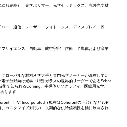
非線形結晶）、光学ポリマー、光学セラミックス、赤外光学材
イバー・通信、レーザー・フォトニクス、ディスプレイ・照
イフサイエンス、自動車、航空宇宙・防衛、半導体および産業
、グローバルな材料科学大手と専門光学メーカーが混在してい
電子分野向け光学・特殊ガラスの世界的リーダーであるSchot
術で知られるCorning、半導体リソグラフィ、医療用光学、
があります。
rent、II-VI Incorporated（現在はCoherentの一部）なども有
能、カスタマイズ対応力、長期的な供給信頼性を軸に展開され