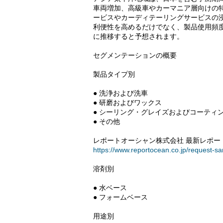
車両増加、高級車やカーマニア層向けの
ービスやカーディテーリングサービスの
利便性を高めるだけでなく、製品使用頻
に推移すると予想されます。
セグメンテーションの概要
製品タイプ別
● 洗浄および洗車
● 研磨およびワックス
● シーリング・グレイズおよびコーティ
● その他
レポートオーシャン株式会社 最新レポート
https://www.reportocean.co.jp/request-s
溶剤別
● 水ベース
● フォームベース
用途別