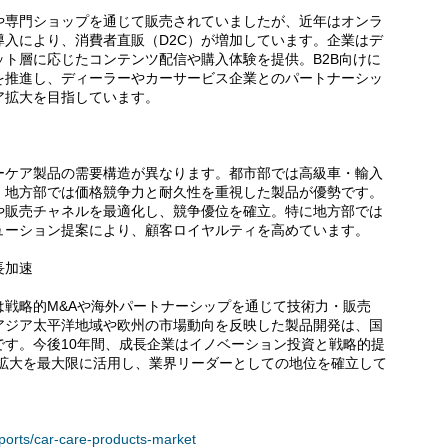
や専門ショップを通じて販売されていましたが、近年はオンラ
入により、消費者直販（D2C）が増加しています。企業はデ
ト層に応じたコンテンツ配信や購入体験を提供。B2B向けに
を推進し、ディーラーやカーサービス企業とのパートナーシッ
ア拡大を目指しています。
ーケア製品の需要構造が異なります。都市部では高級車・輸入
、地方部では価格競争力と耐久性を重視した製品が優勢です。
や販売チャネルを最適化し、競争優位を確立。特に地方部では
ューション提案により、顧客ロイヤルティを高めています。
長加速
は戦略的M&Aや海外パートナーシップを通じて技術力・販売
アジア太平洋地域や欧州の市場動向を反映した製品開発は、国
です。今後10年間、成長企業はイノベーション投資と戦略的提
場拡大を最大限に活用し、業界リーダーとしての地位を確立して
eports/car-care-products-market