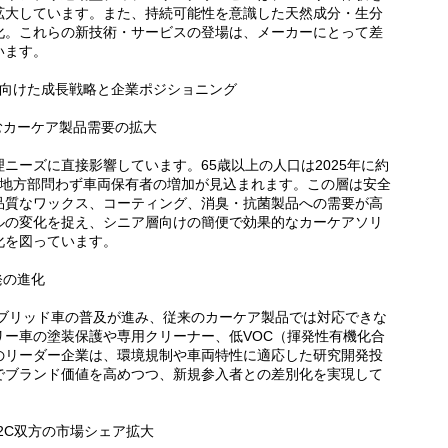
拡大しています。また、持続可能性を意識した天然成分・生分
化。これらの新技術・サービスの登場は、メーカーにとって差
います。
年に向けた成長戦略と企業ポジショニング
むカーケア製品需要の拡大
ニーズに直接影響しています。65歳以上の人口は2025年に約
市部・地方部問わず車両保有者の増加が見込まれます。この層は安全
品質なワックス、コーティング、消臭・抗菌製品への需要が高
ルの変化を捉え、シニア層向けの簡便で効果的なカーケアソリ
化を図っています。
発の進化
イブリッド車の普及が進み、従来のカーケア製品では対応できな
リー車の塗装保護や専用クリーナー、低VOC（揮発性有機化合
のリーダー企業は、環境規制や車両特性に適応した研究開発投
でブランド価値を高めつつ、新規参入者との差別化を実現して
B2C双方の市場シェア拡大