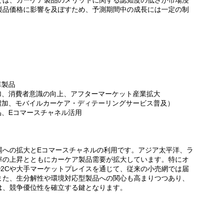
では、カーケア製品のメリットに関する認知度の低さが市場浸
製品価格に影響を及ぼすため、予測期間中の成長には一定の制
車製品
加、消費者意識の向上、アフターマーケット産業拡大
増加、モバイルカーケア・ディテーリングサービス普及）
品、Eコマースチャネル活用
場への拡大とEコマースチャネルの利用です。アジア太平洋、ラ
率の上昇とともにカーケア製品需要が拡大しています。特にオ
2Cや大手マーケットプレイスを通じて、従来の小売網では届
また、生分解性や環境対応型製品への関心も高まりつつあり、
は、競争優位性を確立する鍵となります。