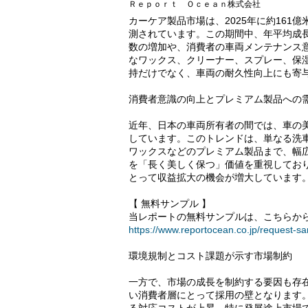
Ｒｅｐｏｒｔ Ｏｃｅａｎ株式会社
カーケア製品市場は、2025年に約161億
測されています。この期間中、年平均成長
数の増加や、消費者の車両メンテナンス
なワックス、クリーナー、スプレー、保
持だけでなく、車両の耐久性向上にも寄
消費者意識の向上とプレミアム製品への
近年、日本の車両所有者の間では、車の
しています。このトレンドは、単なる洗
ワックスなどのプレミアム製品まで、幅
を「長く美しく保つ」価値を重視してお
とって収益拡大の機会が増大しています
【 無料サンプル 】
当レポートの無料サンプルは、こちらから
https://www.reportocean.co.jp/request-s
環境規制とコスト課題が示す市場制約
一方で、市場の成長を制約する要因も存
い消費者層にとって採用の壁となります