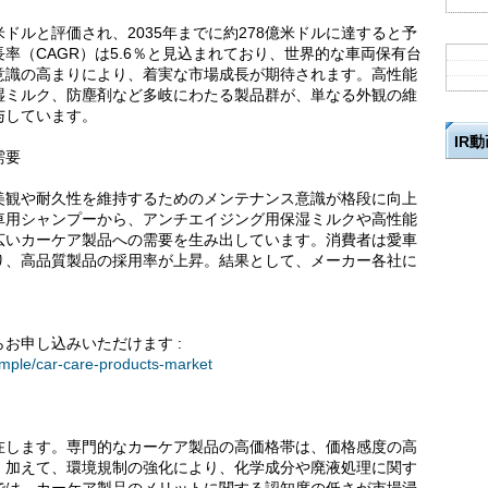
米ドルと評価され、2035年までに約278億米ドルに達すると予
率（CAGR）は5.6％と見込まれており、世界的な車両保有台
意識の高まりにより、着実な市場成長が期待されます。高性能
湿ミルク、防塵剤など多岐にわたる製品群が、単なる外観の維
与しています。
IR
需要
美観や耐久性を維持するためのメンテナンス意識が格段に向上
車用シャンプーから、アンチエイジング用保湿ミルクや高性能
広いカーケア製品への需要を生み出しています。消費者は愛車
り、高品質製品の採用率が上昇。結果として、メーカー各社に
。
お申し込みいただけます :
ample/car-care-products-market
在します。専門的なカーケア製品の高価格帯は、価格感度の高
。加えて、環境規制の強化により、化学成分や廃液処理に関す