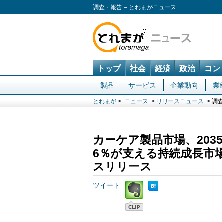
調査・報告 – とれまがニュース
トップ
社会
経済
政治
コン
製品
サービス
企業動向
業
とれまが
>
ニュース
>
リリースニュース
> 調
カーケア製品市場、2035
6％が支える持続成長市場
スリリース
ツイート