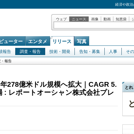
経済や政治
ウェブ
ニュース
画像
動画
知恵袋
ピューター
エンタメ
リリース
写真
績報告
調査・報告
技術・開発
告知・募集
人事
そ
査・報告
年278億米ドル規模へ拡大｜CAGR 5.
とれ
 : レポートオーシャン株式会社プレ