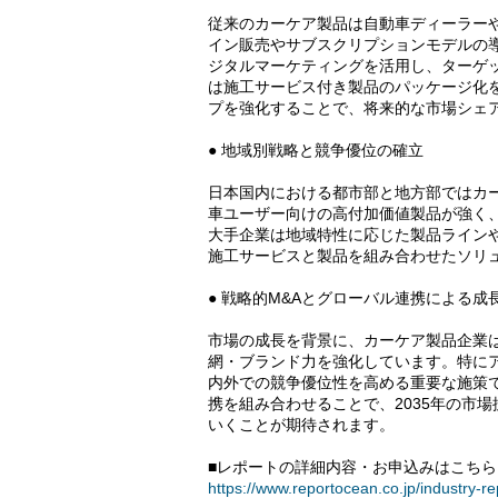
従来のカーケア製品は自動車ディーラー
イン販売やサブスクリプションモデルの導
ジタルマーケティングを活用し、ターゲッ
は施工サービス付き製品のパッケージ化
プを強化することで、将来的な市場シェ
● 地域別戦略と競争優位の確立
日本国内における都市部と地方部ではカ
車ユーザー向けの高付加価値製品が強く
大手企業は地域特性に応じた製品ライン
施工サービスと製品を組み合わせたソリ
● 戦略的M&Aとグローバル連携による成
市場の成長を背景に、カーケア製品企業
網・ブランド力を強化しています。特に
内外での競争優位性を高める重要な施策
携を組み合わせることで、2035年の市
いくことが期待されます。
■レポートの詳細内容・お申込みはこちら
https://www.reportocean.co.jp/industry-r