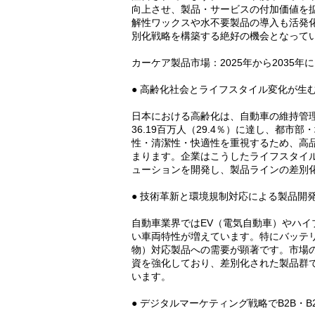
向上させ、製品・サービスの付加価値を
解性ワックスや水不要製品の導入も活発
別化戦略を構築する絶好の機会となって
カーケア製品市場：2025年から2035
● 高齢化社会とライフスタイル変化が生
日本における高齢化は、自動車の維持管理
36.19百万人（29.4％）に達し、都
性・清潔性・快適性を重視するため、高
まります。企業はこうしたライフスタイ
ューションを開発し、製品ラインの差別
● 技術革新と環境規制対応による製品開
自動車業界ではEV（電気自動車）やハ
い車両特性が増えています。特にバッテ
物）対応製品への需要が顕著です。市場
資を強化しており、差別化された製品群
います。
● デジタルマーケティング戦略でB2B・