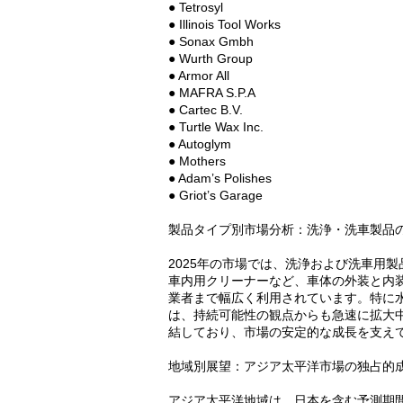
● Tetrosyl
● Illinois Tool Works
● Sonax Gmbh
● Wurth Group
● Armor All
● MAFRA S.P.A
● Cartec B.V.
● Turtle Wax Inc.
● Autoglym
● Mothers
● Adam’s Polishes
● Griot’s Garage
製品タイプ別市場分析：洗浄・洗車製品
2025年の市場では、洗浄および洗車用
車内用クリーナーなど、車体の外装と内
業者まで幅広く利用されています。特に
は、持続可能性の観点からも急速に拡大
結しており、市場の安定的な成長を支え
地域別展望：アジア太平洋市場の独占的
アジア太平洋地域は、日本を含む予測期