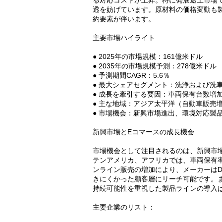
る対応コストが上昇。特に発展途上市場
透を妨げています。原材料の価格変動も
約要素が伴います。
主要市場ハイライト
● 2025年の市場規模：161億米ドル
● 2035年の市場規模予測：278億米ドル
● 予測期間CAGR：5.6％
● 最大シェアセグメント：洗浄および洗
● 成長を牽引する要因：車両保有台数増
● 主な地域：アジア太平洋（自動車販売
● 市場機会：新興市場進出、環境対応製
新興市場とEコマースの成長機会
市場機会として注目されるのは、新興市
テンアメリカ、アフリカでは、車両保有
ンライン販売の増加により、メーカーはD
きにくかった顧客層にリーチ可能です。
持続可能性を重視した製品ラインの導入
主要企業のリスト：