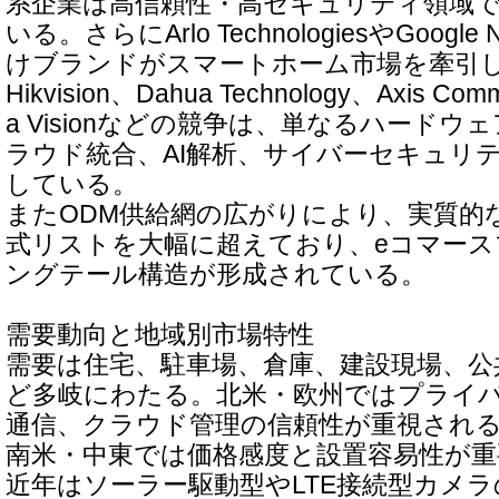
系企業は高信頼性・高セキュリティ領域
いる。さらにArlo TechnologiesやGoog
けブランドがスマートホーム市場を牽引
Hikvision、Dahua Technology、Axis Com
a Visionなどの競争は、単なるハード
ラウド統合、AI解析、サイバーセキュリ
している。
またODM供給網の広がりにより、実質的
式リストを大幅に超えており、eコマー
ングテール構造が形成されている。
需要動向と地域別市場特性
需要は住宅、駐車場、倉庫、建設現場、公
ど多岐にわたる。北米・欧州ではプライ
通信、クラウド管理の信頼性が重視され
南米・中東では価格感度と設置容易性が重
近年はソーラー駆動型やLTE接続型カメ