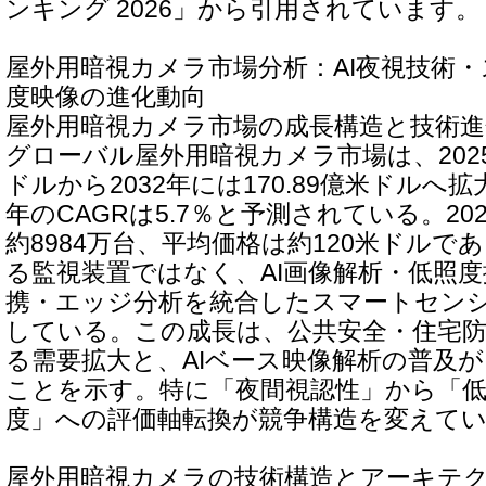
ンキング 2026」から引用されています。
屋外用暗視カメラ市場分析：AI夜視技術
度映像の進化動向
屋外用暗視カメラ市場の成長構造と技術進
グローバル屋外用暗視カメラ市場は、2025年
ドルから2032年には170.89億米ドルへ拡大
年のCAGRは5.7％と予測されている。20
約8984万台、平均価格は約120米ドルで
る監視装置ではなく、AI画像解析・低照
携・エッジ分析を統合したスマートセン
している。この成長は、公共安全・住宅
る需要拡大と、AIベース映像解析の普及
ことを示す。特に「夜間視認性」から「
度」への評価軸転換が競争構造を変えて
屋外用暗視カメラの技術構造とアーキテ