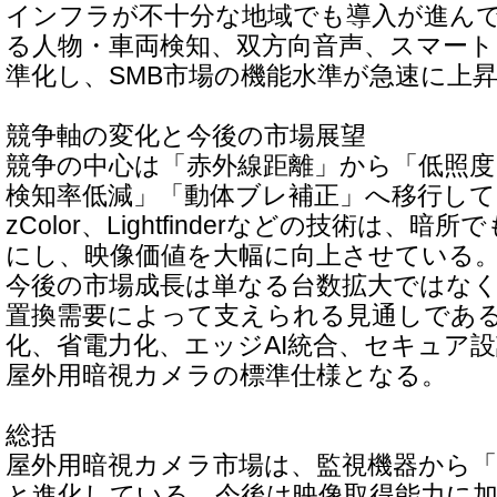
インフラが不十分な地域でも導入が進んで
る人物・車両検知、双方向音声、スマー
準化し、SMB市場の機能水準が急速に上
競争軸の変化と今後の市場展望
競争の中心は「赤外線距離」から「低照度
検知率低減」「動体ブレ補正」へ移行している
zColor、Lightfinderなどの技術は、
にし、映像価値を大幅に向上させている
今後の市場成長は単なる台数拡大ではなく
置換需要によって支えられる見通しであ
化、省電力化、エッジAI統合、セキュア
屋外用暗視カメラの標準仕様となる。
総括
屋外用暗視カメラ市場は、監視機器から「
と進化している。今後は映像取得能力に