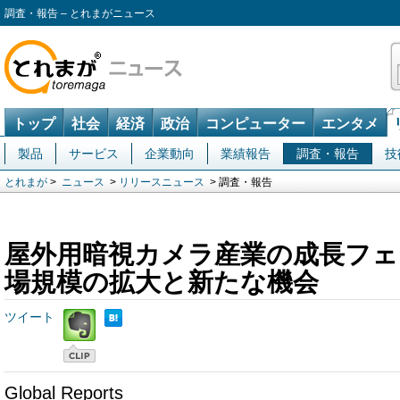
調査・報告 – とれまがニュース
トップ
社会
経済
政治
コンピューター
エンタメ
製品
サービス
企業動向
業績報告
調査・報告
技
とれまが
>
ニュース
>
リリースニュース
> 調査・報告
屋外用暗視カメラ産業の成長フェ
場規模の拡大と新たな機会
ツイート
Global Reports