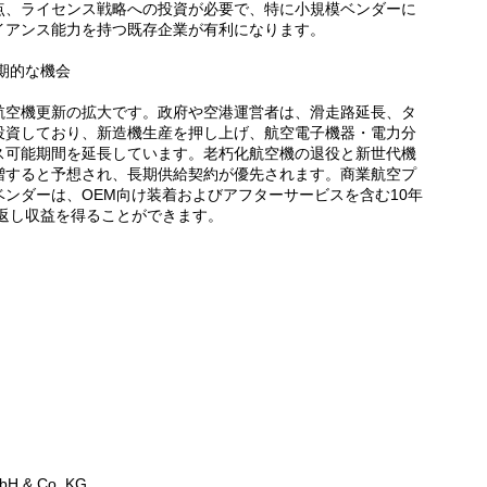
点、ライセンス戦略への投資が必要で、特に小規模ベンダーに
イアンス能力を持つ既存企業が有利になります。
期的な機会
航空機更新の拡大です。政府や空港運営者は、滑走路延長、タ
投資しており、新造機生産を押し上げ、航空電子機器・電力分
ス可能期間を延長しています。老朽化航空機の退役と新世代機
増すると予想され、長期供給契約が優先されます。商業航空プ
ンダーは、OEM向け装着およびアフターサービスを含む10年
り返し収益を得ることができます。
mbH & Co. KG