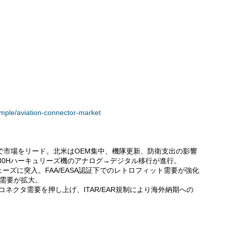
ample/aviation-connector-market
益で市場をリード。北米はOEM集中、機隊更新、防衛支出の影響
C-130Hハーキュリーズ機のアナログ→デジタル移行が進行。
長フェーズに突入。FAA/EASA認証下でのレトロフィット需要が強化
タ需要が拡大。
けコネクタ需要を押し上げ、ITAR/EAR規制により海外納期への