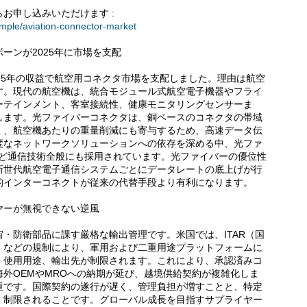
お申し込みいただけます :
ample/aviation-connector-market
ーンが2025年に市場を支配
25年の収益で航空用コネクタ市場を支配しました。理由は航空
す。現代の航空機は、統合モジュール式航空電子機器やフライ
ーテインメント、客室接続性、健康モニタリングセンサーま
します。光ファイバーコネクタは、銅ベースのコネクタの帯域
く、航空機あたりの重量削減にも寄与するため、高速データ伝
度なネットワークソリューションへの依存を深める中、光ファ
など通信技術全般にも採用されています。光ファイバーの優位性
新世代航空電子通信システムごとにデータレートの底上げが行
的インターコネクトが従来の代替手段より有利になります。
ヤーが無視できない逆風
・防衛部品に課す厳格な輸出管理です。米国では、ITAR（国
）などの規制により、軍用および二重用途プラットフォームに
、使用用途、輸出先が制限されます。これにより、承認済みコ
外OEMやMROへの納期が延び、越境供給契約が複雑化しま
重です。国際契約の遂行が遅く、管理負担が増すことと、特定
く制限されることです。グローバル成長を目指すサプライヤー