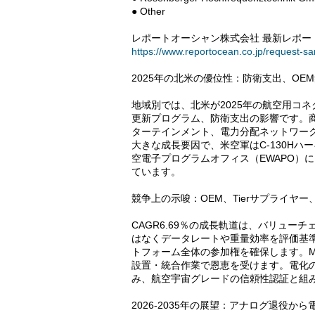
● Other
レポートオーシャン株式会社 最新レポート
https://www.reportocean.co.jp/request-s
2025年の北米の優位性：防衛支出、OE
地域別では、北米が2025年の航空用コ
更新プログラム、防衛支出の影響です。
ターテインメント、電力分配ネットワー
大きな成長要因で、米空軍はC-130H
空電子プログラムオフィス（EWAPO）
ています。
競争上の示唆：OEM、Tierサプライヤ
CAGR6.69％の成長軌道は、バリュー
はなくデータレートや重量効率を評価基準と
トフォーム全体の参加権を確保します。
設置・統合作業で恩恵を受けます。電化
み、航空宇宙グレードの信頼性認証と組
2026-2035年の展望：アナログ退役か