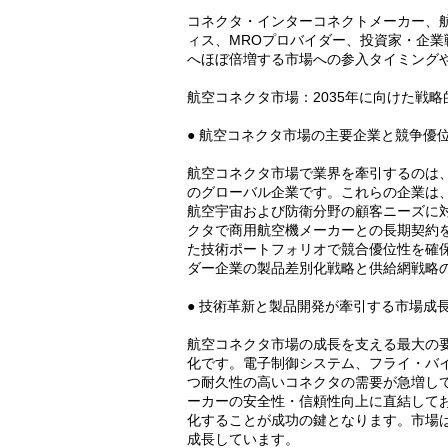
コネクタ・インターコネクトメーカー、航
ィス、MROプロバイダー、投資家・企業戦略担
へほぼ倍増する市場への参入タイミング
航空コネクタ市場：2035年に向けた戦
● 航空コネクタ市場の主要企業と競争優
航空コネクタ市場で業界を牽引するのは、Amphenol 
のグローバル企業です。これらの企業は
航空宇宙および防衛分野の顧客ニーズに対応し
クタで商用航空機メーカーとの長期契約を保
た技術ポートフォリオで競合優位性を確
ダー企業の製品差別化戦略と供給網戦略
● 技術革新と製品開発が牽引する市場成
航空コネクタ市場の成長を支える最大の
化です。電子制御システム、フライ・バイ
つ耐久性の高いコネクタの需要が急増し
ーカーの安全性・信頼性向上に直結して
化することが成功の鍵となります。市場
成長しています。