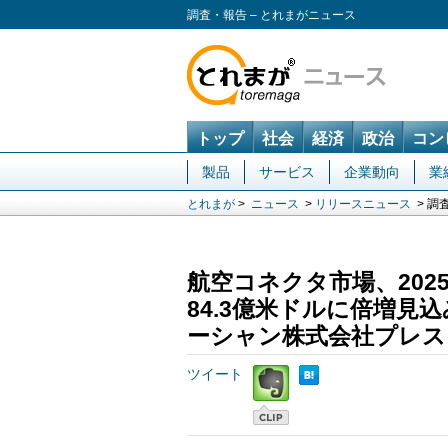
調査・報告 – とれまがニュース
トップ
社会
経済
政治
コン
製品
サービス
企業動向
業
とれまが
>
ニュース
>
リリースニュース
> 調
航空コネクタ市場、2025
84.3億米ドルに倍増見込
ーシャン株式会社プレス
ツイート