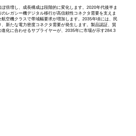
ぼ倍増し、成長構成は段階的に変化します。2020年代後半ま
方のレガシー機デジタル移行が高信頼性コネクタ需要を支えま
航空機クラスで帯域幅要求が増加します。2035年頃には、民
り、新たな電力密度コネクタ需要が発生します。製品認証、貿
化に合わせるサプライヤーが、2035年に市場が示す284.3