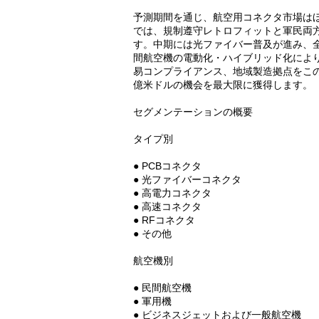
予測期間を通じ、航空用コネクタ市場はほ
では、規制遵守レトロフィットと軍民両
す。中期には光ファイバー普及が進み、全
間航空機の電動化・ハイブリッド化によ
易コンプライアンス、地域製造拠点をこの進
億米ドルの機会を最大限に獲得します。
セグメンテーションの概要
タイプ別
● PCBコネクタ
● 光ファイバーコネクタ
● 高電力コネクタ
● 高速コネクタ
● RFコネクタ
● その他
航空機別
● 民間航空機
● 軍用機
● ビジネスジェットおよび一般航空機