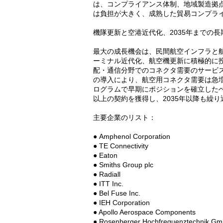
は、コンプライアンス体制、地域製造拠
は負担が大きく、成熟した貿易コンプラ
機隊更新と空港近代化、2035年までの長
最大の成長機会は、民間航空インフラと
ーミナル近代化、航空機更新に積極的に
配・通信分野でのコネクタ需要のサービ
の導入により、航空用コネクタ需要は急
ログラムで早期にポジションを確立したベ
以上の契約を獲得し、2035年以降も繰
主要企業のリスト：
● Amphenol Corporation
● TE Connectivity
● Eaton
● Smiths Group plc
● Radiall
● ITT Inc.
● Bel Fuse Inc.
● IEH Corporation
● Apollo Aerospace Components
● Rosenberger Hochfrequenztechnik G