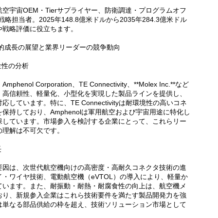
空宇宙OEM・Tierサプライヤー、防衛調達・プログラムオフ
当者。2025年148.8億米ドルから2035年284.3億米ドル
や戦略評価に役立ちます。
略的成長の展望と業界リーダーの競争動向
位性の分析
Corporation、TE Connectivity、**Molex Inc.**など
、高信頼性、軽量化、小型化を実現した製品ラインを提供し、
ています。特に、TE Connectivityは耐環境性の高いコネ
持しており、Amphenolは軍用航空および宇宙用途に特化し
保しています。市場参入を検討する企業にとって、これらリー
の理解は不可欠です。
長
要因は、次世代航空機向けの高密度・高耐久コネクタ技術の進
・ワイヤ技術、電動航空機（eVTOL）の導入により、軽量か
ています。また、耐振動・耐熱・耐腐食性の向上は、航空機メ
おり、新規参入企業はこれら技術要件を満たす製品開発力を強
は単なる部品供給の枠を超え、技術ソリューション市場として