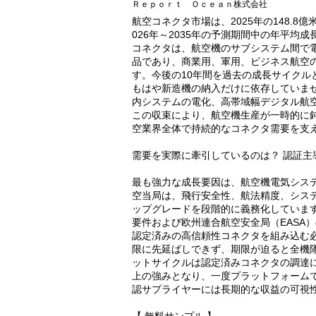
Ｒｅｐｏｒｔ Ｏｃｅａｎ株式会社
航空コネクタ市場は、2025年の148.8億
026年～2035年の予測期間中の年平均成
コネクタは、航空機のサブシステム間で
品であり、商業用、軍用、ビジネス航空
す。今後の10年間を過去の成長サイク
もはや新造機の納入だけに依存していま
内システムの電化、高帯域幅デジタル航
この収束により、航空機生産が一時的に
空業界全体で持続的なコネクタ需要を支
需要を実際に牽引しているのは？ 認証
最も強力な成長要因は、航空機電気シス
空当局は、飛行安全性、航法精度、シス
ップグレードを段階的に義務化しています。米国
要件および欧州連合航空安全局（EASA）
認定済みの高信頼性コネクタを組み込む
限に先延ばしできず、期限が迫ると全機
ットサイクルは認定済みコネクタの調達
上の強みとなり、一度プラットフォーム
認サプライヤーには長期的な収益の可視