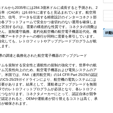
米ドルから2035年には284.3億米ドルに成長すると予測され、2
長率（CAGR）は6.69％に達すると見込まれています。航空用
電力、信号、データを伝送する精密設計のインターコネクト部
の各プラットフォームで安全かつ途切れのない運用を確保しま
ルと区別するのは、需要の構造的な性質です。コネクタの消費は
せん。規制遵守義務、老朽化航空機の航空電子機器近代化、機
IR
空機アーキテクチャへの移行が同時に需要を牽引しています。
鈍化しても、レトロフィットやアップグレードプログラムが航
えます。
主導の調達と義務化された航空電子機器のアップグレード
テムを規制する安全性と適航性の規制の強化です。世界中の航
テム冗長性向上のため、航空電子機器および電気システムのア
では、FAA（連邦航空局）の14 CFR Part 25/29の認証
のCS-25/29ガイドラインにより、航空機の電気システムには
必要があります。結果として、運航者はアップグレードを無期
隊でのレトロフィットプログラムが必須となり、各レトロフィ
につながります。コネクタメーカーにとって、認証自体が競争
で認定されると、OEMや運航者が切り替えるコストは高く、承
性が確保されます。