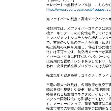
【 無料サンプル 】
当レポートの無料サンプルは、こちらから
https://www.reportocean.co.jp/request-s
光ファイバーの利点：高速データバックボ
種類別では、光ファイバーコネクタは20
機アーキテクチャの方向性を示していま
トマネジメントシステムから機内エンタ
で、前例のない量のデータを生成・伝送
幅と距離の制約を克服し、電磁干渉に強
送には不可欠です。航空機メーカーが高
イバーコネクタはFTTx型バックボーン
は長期的な置換トレンドを示しており、
われ、次世代航空機プログラムでは光学
輸出規制と貿易障壁：コネクタサプライ
市場の最大の制約は、各国政府が航空宇宙
際武器取引規則）やEAR（輸出管理規則
搭載される航空機コネクタのライセンス
ネクタの国際販売にも影響が出ており、海
す。メーカーにとって、商業的影響は二
輸出市場での需要が製品競争力に関係な