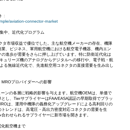
 :
ample/aviation-connector-market
M集中、近代化プログラム
ネクタ市場収益で優位でした。主な航空機メーカーの存在、機隊
商業、ビジネス、軍用航空機における航空電子機器、機内エン
クの進歩が需要をさらに押し上げています。特に防衛近代化は
ハーキュリーズ機のアナログからデジタルへの移行や、電子戦・航
による無線近代化で、先進航空用コネクタの直接需要を生み出し
ー、MROプロバイダーへの影響
チェーンの各層に戦略的影響を与えます。航空機OEMは、単価で
し、TierサプライヤーはFAA/EASA認証の早期取得でプラッ
MROは、運用中機隊の義務化アップグレードによる高利回りの
のトレンドは、高電圧・高出力密度対応コネクタの需要を生
み合わせられるサプライヤーに新市場を開きます。
ら電化航空機まで