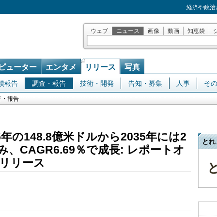
経済や政治
ウェブ
ニュース
画像
動画
知恵袋
ピューター
エンタメ
リリース
写真
績報告
調査・報告
技術・開発
告知・募集
人事
そ
査・報告
年の148.8億米ドルから2035年には2
とれ
み、CAGR6.69％で成長: レポートオ
リリース