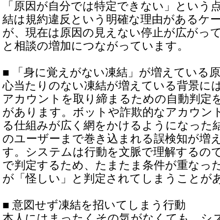
「原因が自分では特定できない」という
結は規約違反という明確な理由があるケ
が、現在は原因の見えない停止が広がっ
と相談の増加につながっています。
■ 「身に覚えがない凍結」が増えている
心当たりのない凍結が増えている背景に
アカウントを取り締まるための自動判定
があります。ボットや詐欺的なアカウン
る仕組みが広く網をかけるようになった
のユーザーまで巻き込まれる誤検知が増
す。システムは行動を文脈で理解するの
で判定するため、たまたま条件が重なっ
が「怪しい」と判定されてしまうことが
■ 意図せず凍結を招いてしまう行動
本人にはまったくその気がなくても、シ