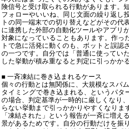
険信号と受け取られる行動があります。
フォローやいいね、同じ文面の繰り返し
トの同一端末での切り替えなどがその代
に連携した外部の自動化ツールやアプリ
対象になっていることもあります。作っ
トで急に活発に動くのも、ボットと誤認
の一つです。自分では「普通に使ってい
した挙動が積み重なると判定に引っかか
■ 一斉凍結に巻き込まれるケース
個々の行動とは無関係に、大規模なスパ
タイミングで巻き込まれる、というパタ
の場合、判定基準が一時的に厳しくなり
らない挙動まで引っかかりやすくなりま
「凍結された」という報告が一斉に増え
景があるためです。自分の行動だけを振