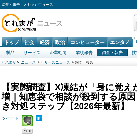
調査・報告 – とれまがニュース
トップ
社会
経済
政治
コンピューター
エンタメ
製品
サービス
企業動向
業績報告
調査・報告
技
とれまが
>
ニュース
>
リリースニュース
> 調査・報告
【実態調査】X凍結が「身に覚え
増｜知恵袋で相談が殺到する原因
き対処ステップ【2026年最新】
ツイート