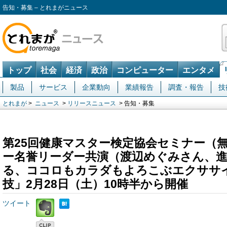
告知・募集 – とれまがニュース
トップ
社会
経済
政治
コンピューター
エンタメ
製品
サービス
企業動向
業績報告
調査・報告
技
とれまが
>
ニュース
>
リリースニュース
> 告知・募集
第25回健康マスター検定協会セミナー（無
ー名誉リーダー共演（渡辺めぐみさん、
る、ココロもカラダもよろこぶエクササ
技」2月28日（土）10時半から開催
ツイート