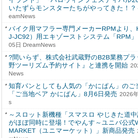
いたずらモンスターたちがやってきた！？
eamNews
バイク用マフラー専門メーカーRPMより、HO
J-JC92）用エキゾーストシステム「RPM
05日 DreamNews
?間いらず、株式会社武蔵野のB2B業務プ
野ツーリズム予約サイト』と連携を開始
20
News
知育パンとしても人気の「かにぱん」のご
「ご当地ベア かにぱん」8月6日発売
2026
s
～スロット新機種「スマスロ やじきた道
がほぼ同時に登場！でやんす～ユニバ公式We
MARKET（ユニマーケット）」新商品発売