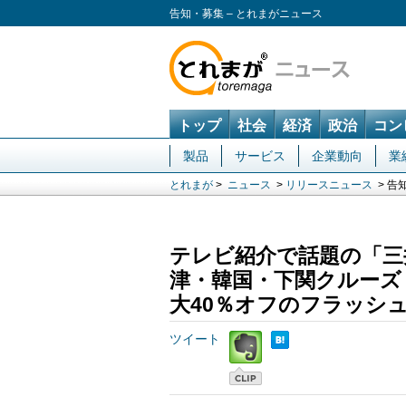
告知・募集 – とれまがニュース
トップ
社会
経済
政治
コン
製品
サービス
企業動向
業
とれまが
>
ニュース
>
リリースニュース
> 告
テレビ紹介で話題の「三
津・韓国・下関クルーズ
大40％オフのフラッシ
ツイート