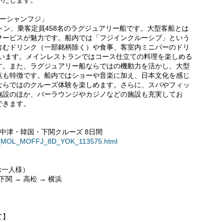
いたします。
オーシャンフジ」
7トン、乗客定員458名のラグジュアリー船です。大型客船とは
サービスが魅力です。船内では「フジインクルーシブ」という
含むドリンク（一部銘柄除く）や食事、客室内ミニバーのドリ
れています。メインレストランではコース仕立ての料理を楽しめる
す。また、ラグジュアリー船ならではの機動力を活かし、大型
点も特徴です。船内ではショーや音楽に加え、日本文化を感じ
ならではのクルーズ体験を楽しめます。さらに、スパやフィッ
施設のほか、バーラウンジやカジノなどの施設も充実してお
できます。
中津・韓国・下関クルーズ 8日間
NI__MOL_MOFFJ_8D_YOK_113575.html
お一人様）
下関 → 高松 → 横浜
て】