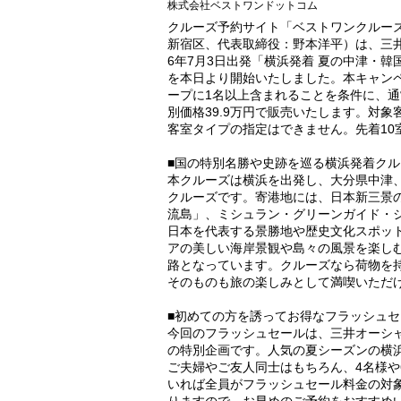
株式会社ベストワンドットコム
クルーズ予約サイト「ベストワンクルー
新宿区、代表取締役：野本洋平）は、三井
6年7月3日出発「横浜発着 夏の中津・
を本日より開始いたしました。本キャン
ープに1名以上含まれることを条件に、通
別価格39.9万円で販売いたします。対
客室タイプの指定はできません。先着10
■国の特別名勝や史跡を巡る横浜発着クル
本クルーズは横浜を出発し、大分県中津
クルーズです。寄港地には、日本新三景
流島」、ミシュラン・グリーンガイド・
日本を代表する景勝地や歴史文化スポッ
アの美しい海岸景観や島々の風景を楽し
路となっています。クルーズなら荷物を
そのものも旅の楽しみとして満喫いただ
■初めての方を誘ってお得なフラッシュセ
今回のフラッシュセールは、三井オーシ
の特別企画です。人気の夏シーズンの横
ご夫婦やご友人同士はもちろん、4名様や
いれば全員がフラッシュセール料金の対