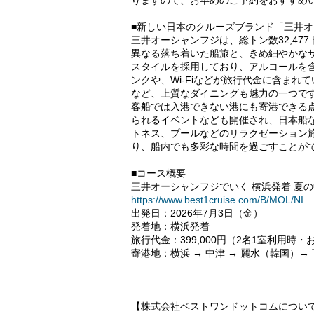
りますので、お早めのご予約をおすすめ
■新しい日本のクルーズブランド「三井
三井オーシャンフジは、総トン数32,47
異なる落ち着いた船旅と、きめ細やかな
スタイルを採用しており、アルコールを
ンクや、Wi-Fiなどが旅行代金に含ま
など、上質なダイニングも魅力の一つで
客船では入港できない港にも寄港できる
られるイベントなども開催され、日本船
トネス、プールなどのリラクゼーション
り、船内でも多彩な時間を過ごすことが
■コース概要
三井オーシャンフジでいく 横浜発着 夏の
https://www.best1cruise.com/B/MOL/
出発日：2026年7月3日（金）
発着地：横浜発着
旅行代金：399,000円（2名1室利用時・
寄港地：横浜 → 中津 → 麗水（韓国）→ 
【株式会社ベストワンドットコムについ