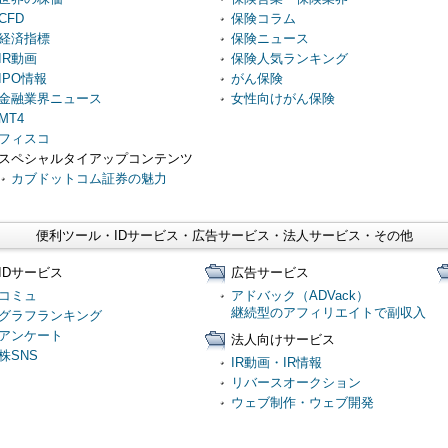
CFD
保険コラム
経済指標
保険ニュース
IR動画
保険人気ランキング
IPO情報
がん保険
金融業界ニュース
女性向けがん保険
MT4
フィスコ
スペシャルタイアップコンテンツ
カブドットコム証券の魅力
便利ツール・IDサービス・広告サービス・法人サービス・その他
IDサービス
広告サービス
コミュ
アドバック（ADVack）
継続型のアフィリエイトで副収入
グラフランキング
アンケート
法人向けサービス
株SNS
IR動画・IR情報
リバースオークション
ウェブ制作・ウェブ開発