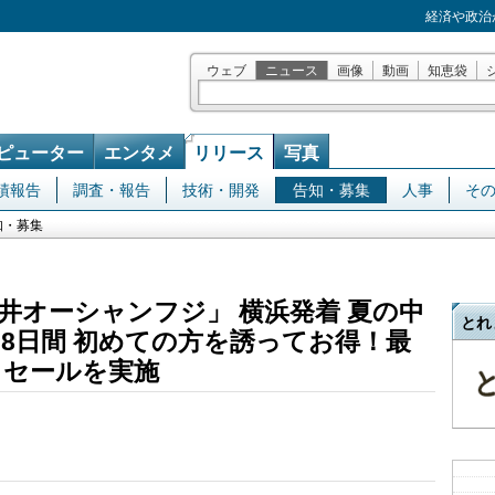
経済や政治
ウェブ
ニュース
画像
動画
知恵袋
ピューター
エンタメ
リリース
写真
績報告
調査・報告
技術・開発
告知・募集
人事
そ
知・募集
井オーシャンフジ」 横浜発着 夏の中
とれ
 8日間 初めての方を誘ってお得！最
ュセールを実施