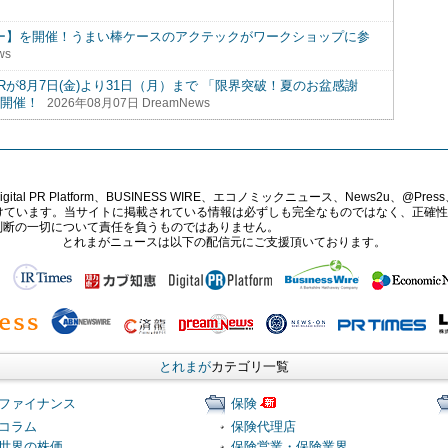
リー】を開催！うまい棒ケースのアクテックがワークショップに参
ws
Rが8月7日(金)より31日（月）まで 「限界突破！夏のお盆感謝
時開催！
2026年08月07日 DreamNews
PR Platform、BUSINESS WIRE、エコノミックニュース、News2u、@Press、
報提供を受けています。当サイトに掲載されている情報は必ずしも完全なものではなく、正
判断の一切について責任を負うものではありません。
とれまがニュースは以下の配信元にご支援頂いております。
とれまが
カテゴリ一覧
ファイナンス
保険
コラム
保険代理店
世界の株価
保険営業・保険業界