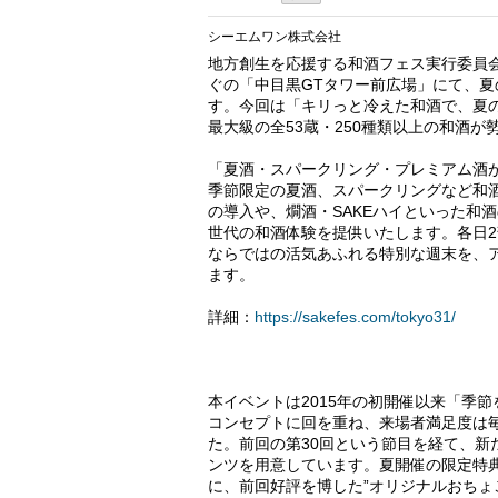
シーエムワン株式会社
地方創生を応援する和酒フェス実行委員会は
ぐの「中目黒GTタワー前広場」にて、夏
す。今回は「キリっと冷えた和酒で、夏
最大級の全53蔵・250種類以上の和酒が
「夏酒・スパークリング・プレミアム酒
季節限定の夏酒、スパークリングなど和酒
の導入や、燗酒・SAKEハイといった和
世代の和酒体験を提供いたします。各日2部制（第
ならではの活気あふれる特別な週末を、
ます。
詳細：
https://sakefes.com/tokyo31/
本イベントは2015年の初開催以来「季
コンセプトに回を重ね、来場者満足度は
た。前回の第30回という節目を経て、
ンツを用意しています。夏開催の限定特典
に、前回好評を博した”オリジナルおちょ