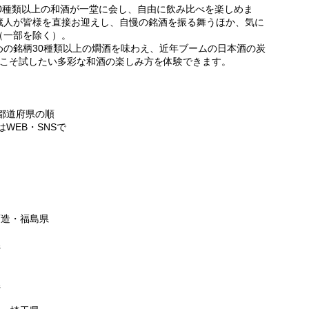
50種類以上の和酒が一堂に会し、自由に飲み比べを楽しめま
蔵人が皆様を直接お迎えし、自慢の銘酒を振る舞うほか、気に
（一部を除く）。
めの銘柄30種類以上の燗酒を味わえ、近年ブームの日本酒の炭
らこそ試したい多彩な和酒の楽しみ方を体験できます。
都道府県の順
WEB・SNSで
酒造・福島県
県
県