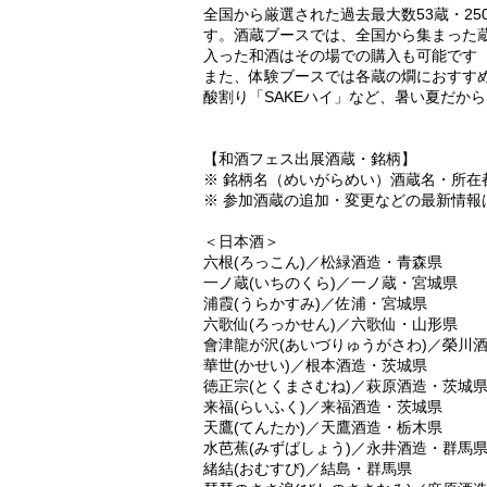
全国から厳選された過去最大数53蔵・2
す。酒蔵ブースでは、全国から集まった
入った和酒はその場での購入も可能です
また、体験ブースでは各蔵の燗におすす
酸割り「SAKEハイ」など、暑い夏だか
【和酒フェス出展酒蔵・銘柄】
※ 銘柄名（めいがらめい）酒蔵名・所在
※ 参加酒蔵の追加・変更などの最新情報は
＜日本酒＞
六根(ろっこん)／松緑酒造・青森県
一ノ蔵(いちのくら)／一ノ蔵・宮城県
浦霞(うらかすみ)／佐浦・宮城県
六歌仙(ろっかせん)／六歌仙・山形県
會津龍が沢(あいづりゅうがさわ)／榮川
華世(かせい)／根本酒造・茨城県
徳正宗(とくまさむね)／萩原酒造・茨城
来福(らいふく)／来福酒造・茨城県
天鷹(てんたか)／天鷹酒造・栃木県
水芭蕉(みずばしょう)／永井酒造・群馬
緒結(おむすび)／結島・群馬県