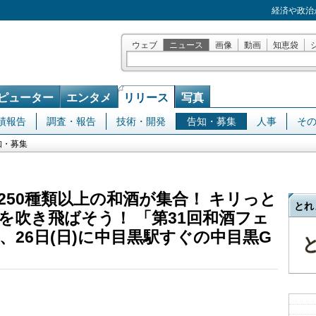
経済や政治
ウェブ
ニュース
画像
動画
知恵袋
ピューター
エンタメ
リリース
写真
績報告
調査・報告
技術・開発
告知・募集
人事
そ
知・募集
250種類以上の和酒が集合！ キリっと
とれ
を吹き飛ばそう！ 「第31回和酒フェ
土)、26日(日)に中目黒駅すぐの中目黒G