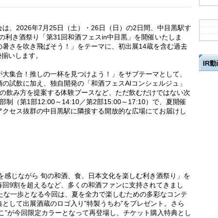
、2026年7月25日（土）・26日（日）の2日間、中目黒駅す
の利き酒祭り「第31回和酒フェスin中目黒」を開催いたしま
の暑さを吹き飛ばそう！」をテーマに、初出展14蔵を含む過去
勢揃いします。
IR
が大集合！推しの一杯を見つけよう！」をサブテーマとして、
の試飲に加え、独自開発の「和酒フェスAIコンシェルジュ」
酒の飲み方を提案する体験ブースなど、ただ飲むだけではない次
1部12:00～14:10／第2部15:00～17:10）で、夏開催
アクセス抜群の中目黒駅に隣接する開放的な広場にてお届けし
節を感じながら 旬の和酒、食、日本文化を楽しむ利き酒祭り」を
毎回9割を超えるなど、多くの和酒ファンに支持されてきまし
新たな一歩となる今回は、夏を全力で楽しむための多彩なコンテ
として出展酒蔵のロゴ入り”特製うちわ”をプレゼント。さら
こ”が今回限定カラーとなって再登場し、チケット購入特典とし