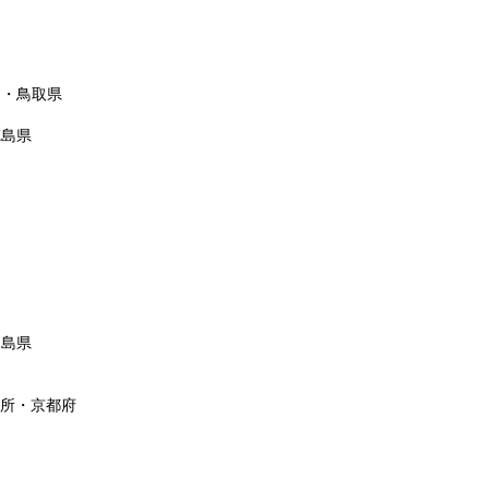
造・鳥取県
徳島県
児島県
造所・京都府