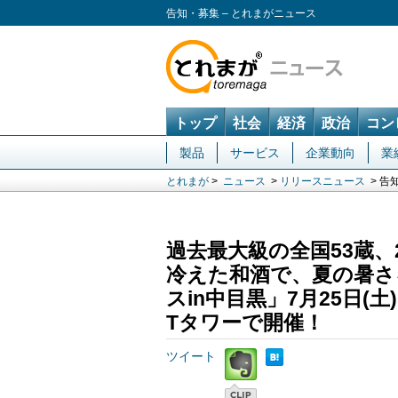
告知・募集 – とれまがニュース
トップ
社会
経済
政治
コン
製品
サービス
企業動向
業
とれまが
>
ニュース
>
リリースニュース
> 告
過去最大級の全国53蔵、
冷えた和酒で、夏の暑さ
スin中目黒」7月25日(
Tタワーで開催！
ツイート