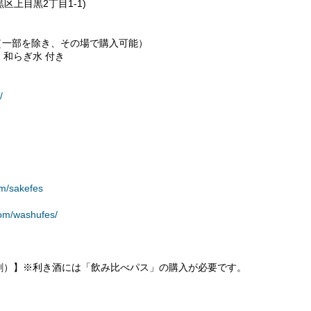
区上目黒2丁目1-1)
べ（一部を除き、その場で購入可能）
和らぎ水 付き
/
om/sakefes
com/washufes/
割）】※利き酒には「飲み比べパス」の購入が必要です。