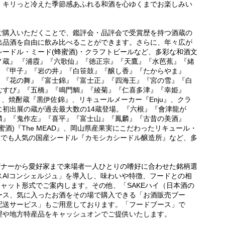
、キリっと冷えた季節感あふれる和酒を心ゆくまでお楽しみい
ご購入いただくことで、鑑評会・品評会で受賞歴を持つ酒蔵の
出品酒を自由に飲み比べることができます。さらに、年々広が
ードル・ミード(蜂蜜酒)・クラフトビールなど、多彩な和酒文
ノ蔵』 『浦霞』『六歌仙』『徳正宗』『天鷹』『水芭蕉』『緒
』『甲子』『岩の井』『白笹鼓』『醸し香』『たからやま』
』『花の舞』『富士錦』『富士正』『四海王』『宮の雪』『白
むすび』『五橋』『鳴門鯛』『綾菊』『仁喜多津』『幸姫』
』、焼酎蔵『黒伊佐錦』、リキュールメーカー『Enju』、クラ
に初出展の蔵が過去最大数の14蔵登場。『六根』『會津龍が
麟』『鬼作左』『喜平』『富士山』『鳳麟』『古昔の美酒』
酒)『The MEAD』、岡山県産果実にこだわったリキュール・
ス大阪でも人気の国産シードル『カモシカシードル醸造所』など、多
ギナーから愛好家まで来場者一人ひとりの嗜好に合わせた銘柄選
AIコンシェルジュ」を導入し、味わいや特徴、フードとの相
チャット形式でご案内します。その他、「SAKEハイ（日本酒の
ース、気に入ったお酒をその場で購入できる「お酒販売ブー
配送サービス」もご用意しております。「フードブース」で
理や地方特産品をキャッシュオンでご提供いたします。