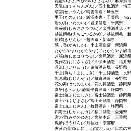
琵琶のささ浪(びわのささなみ)／麻原酒
天覧山(てんらんざん)／五十嵐酒造・埼
晴雲(せいうん)／晴雲酒造・埼玉県
甲子(きのえね)／飯沼本家・千葉県 ※25
岩の井(いわのい)／岩瀬酒造・千葉県
白笹鼓(しらささつづみ)／金井酒造店・神
越後鶴亀(えちごつるかめ)／越後鶴亀・
麒麟(きりん)／下越酒造・新潟県
醸し香(かもしか)／小山酒造店・新潟県
たからやま(たからやま)／たからやま醸
〆張鶴(しめはりつる)／宮尾酒造・新潟
鬼作左(おにさくざ)／久保田酒造・福井
渓流(けいりゅう)／遠藤酒造場・長野県
千曲錦(ちくまにしき)／千曲錦酒造・長
無尽蔵(むじんぞう)／橘倉酒造・長野県
花の舞(はなのまい)／花の舞酒造・静岡
喜平(きへい)／静岡平喜酒造・静岡県
富士錦(ふじにしき)／富士錦酒造・静岡
富士正(ふじまさ)／富士正酒造・静岡県
富士山(ふじさん)／牧野酒造・静岡県
四海王(しかいおう)／福井酒造・愛知県
宮の雪(みやのゆき)／宮﨑本店・三重県
鳳麟(ほうりん)／月桂冠・京都府
古昔の美酒(いにしえのびしゅ)／日本の