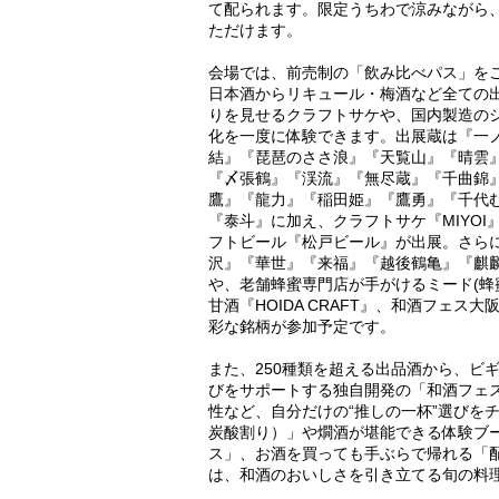
て配られます。限定うちわで涼みながら
ただけます。
会場では、前売制の「飲み比べパス」を
日本酒からリキュール・梅酒など全ての
りを見せるクラフトサケや、国内製造のシ
化を一度に体験できます。出展蔵は『一
結』『琵琶のささ浪』『天覧山』『晴雲
『〆張鶴』『渓流』『無尽蔵』『千曲錦
鷹』『龍力』『稲田姫』『鷹勇』『千代
『泰斗』に加え、クラフトサケ『MIYOI
フトビール『松戸ビール』が出展。さら
沢』『華世』『来福』『越後鶴亀』『麒
や、老舗蜂蜜専門店が手がけるミード(蜂蜜
甘酒『HOIDA CRAFT』、和酒フェ
彩な銘柄が参加予定です。
また、250種類を超える出品酒から、ビ
びをサポートする独自開発の「和酒フェス
性など、自分だけの“推しの一杯”選びを
炭酸割り）」や燗酒が堪能できる体験ブ
ス」、お酒を買っても手ぶらで帰れる「
は、和酒のおいしさを引き立てる旬の料