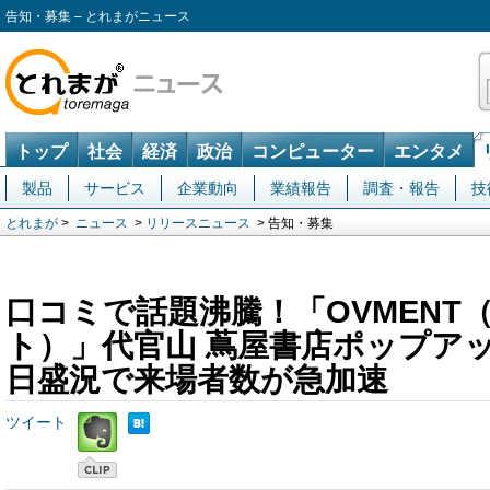
告知・募集 – とれまがニュース
トップ
社会
経済
政治
コンピューター
エンタメ
製品
サービス
企業動向
業績報告
調査・報告
技
とれまが
>
ニュース
>
リリースニュース
> 告知・募集
口コミで話題沸騰！「OVMENT
ト）」代官山 蔦屋書店ポップア
日盛況で来場者数が急加速
ツイート