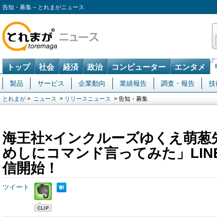
告知・募集 – とれまがニュース
トップ
社会
経済
政治
コンピューター
エンタメ
製品
サービス
企業動向
業績報告
調査・報告
技
とれまが
>
ニュース
>
リリースニュース
> 告知・募集
海王社×インクルーズゆくえ萌葱
めしにコマンド言ってみた」LIN
信開始！
ツイート