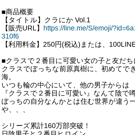
■商品概要
【タイトル】クラにか Vol.1
【販売URL】
https://line.me/S/emoji/?id
310f6
【利用料金】250円(税込)または、100LI
■クラスで２番目に可愛い女の子と友だち
クラスでぼっちな前原真樹に、初めてで
海。
いつも輪の中心にいて、他の男子からは
『クラスで２番目に可愛い』なんて陰で
ぼっちの自分なんかとは住む世界が違う
や、、、
シリーズ累計160万部突破！
日陰男子と２番目ヒロイン、