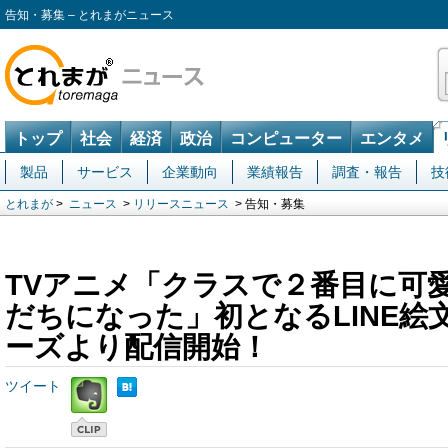
告知・募集 – とれまがニュース
トップ
社会
経済
政治
コンピューター
エンタメ
製品
サービス
企業動向
業績報告
調査・報告
技
とれまが
>
ニュース
>
リリースニュース
> 告知・募集
TVアニメ「クラスで２番目に可
だちになった」初となるLINE絵
ーズより配信開始！
ツイート